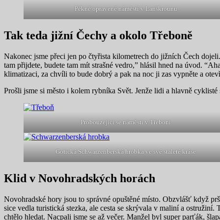
Pěkně opravené náměstí v Lanškrounu
Tak teda jižní Čechy a okolo Třeboně
Nakonec jsme přeci jen po čtyřista kilometrech do jižních Čech dojel
tam přijdete, budete tam mít strašné vedro,” hlásil hned na úvod. “Ah
klimatizaci, za chvíli to bude dobrý a pak na noc ji zas vypněte a otev
Prošli jsme si město i kolem rybníka Svět. Jenže lidi a hlavně cykl
Probouzející se náměstí v Třeboni
Gotická Schwarzenberská hrobka ve své staleté kráse
Klid v Novohradských horách
Novohradské hory jsou to správné opuštěné místo. Obzvlášť když prš
sice vedla turistická stezka, ale cesta se skrývala v maliní a ostruži
chtělo hledat. Nacpali jsme se až večer. Manžel byl super parťák, šl