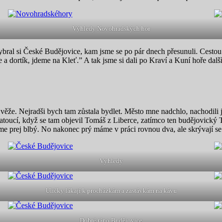
Výhledy Novohradských hor
bral si České Budějovice, kam jsme se po pár dnech přesunuli. Cestou 
 a dortík, jdeme na Kleť.” A tak jsme si dali po Kraví a Kuní hoře dal
ěže. Nejradši bych tam zůstala bydlet. Město mne nadchlo, nachodili 
t matoucí, když se tam objevil Tomáš z Liberce, zatímco ten budějovic
me prej blbý. No nakonec prý máme v práci rovnou dva, ale skrývají s
Výhledy
Uličky lákají k procházkám a zastávkám na kávu
Dobré ráno Budějovice