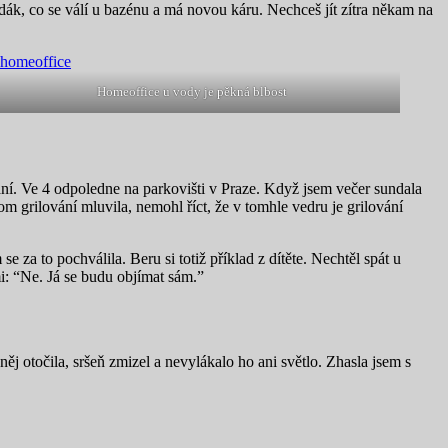
ák, co se válí u bazénu a má novou káru. Nechceš jít zítra někam na
Homeoffice u vody je pěkná blbost
ání. Ve 4 odpoledne na parkovišti v Praze. Když jsem večer sundala
tom grilování mluvila, nemohl říct, že v tomhle vedru je grilování
e za to pochválila. Beru si totiž příklad z dítěte. Nechtěl spát u
i: “Ne. Já se budu objímat sám.”
něj otočila, sršeň zmizel a nevylákalo ho ani světlo. Zhasla jsem s