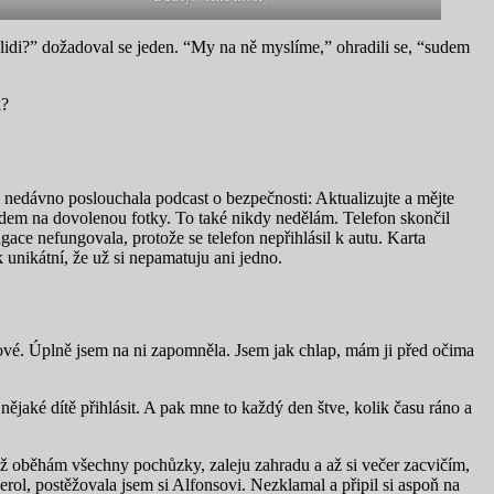
 lidi?” dožadoval se jeden. “My na ně myslíme,” ohradili se, “sudem
k?
m nedávno poslouchala podcast o bezpečnosti: Aktualizujte a mějte
zdem na dovolenou fotky. To také nikdy nedělám. Telefon skončil
ace nefungovala, protože se telefon nepřihlásil k autu. Karta
 unikátní, že už si nepamatuju ani jedno.
agrové. Úplně jsem na ni zapomněla. Jsem jak chlap, mám ji před očima
jaké dítě přihlásit. A pak mne to každý den štve, kolik času ráno a
 až oběhám všechny pochůzky, zaleju zahradu a až si večer zacvičím,
erol, postěžovala jsem si Alfonsovi. Nezklamal a připil si aspoň na