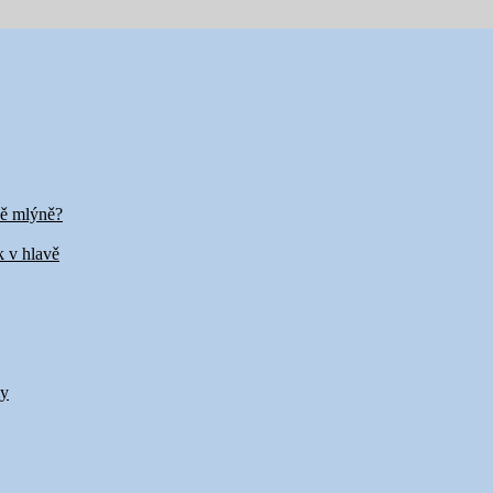
vě mlýně?
k v hlavě
my