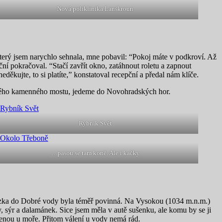
Nová poliklinika Lanškroun
který jsem narychlo sehnala, mne pobavil: “Pokoj máte v podkroví. Až
ní pokračoval. “Stačí zavřít okno, zatáhnout roletu a zapnout
eděkujte, to si platíte,” konstatoval recepční a předal nám klíče.
ařičkého kamenného mostu, jedeme do Novohradských hor.
Rybník Svět
…pasou se tam koně. Ale i kačky
házka do Dobré vody byla téměř povinná. Na Vysokou (1034 m.n.m.)
ny, sýr a dalamánek. Sice jsem měla v autě sušenku, ale komu by se ji
olenou u moře. Přitom válení u vody nemá rád.