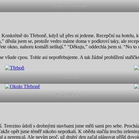
Radnice Lanškroun
i. Konkrétně do Třeboně, když už přes ni jedeme. Recepční na hotelu, 
a,” děsila jsem se, protože vedro máme doma v podkroví taky, ale recepč
řete okno, nahoru komáři nelítají.” “Děkuju,” oddechla jsem si. “No to n
isté se všude cpou. Tohle asi nepotřebujeme. A tak žádné prohlížení st
Zlatá stoka
Okolo Třeboně…
í. Terezino údolí s drobnými stavbami jsme měli sami pro sebe. Proc
ní. Takže opět jsme téměř nikoho nepotkali. K obědu stačila trochu zeleni
apal a neremcal. Ale nevím proč, už druhý den začal plánovat příští dov