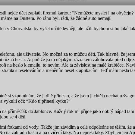
stli nejde účet zaplatit firemní kartou: “Nemůžete myslet i na obyčejný
. To máme na Dustera. Po ránu byli rádi, že žádné auto nemají.
en v Chorvatsku by vyšel určitě levněji, ale užili bychom si ho také ta
telefonu, ale uživatele. No možná za to můžou děti. Tak hlavně, že jse
ani různá hesla. Aspoň že jsem nějakým zázrakem zálohovala před odje
 na heslo k emailu, to nevím. Ale ta závislost na malé krabičce. Navig
ztratila s resetováním a měněním hesel k aplikacím. Teď mám hesla tak
atně si vzpomínám, že ji dítě přineslo, a že jsem ji chtěla nechat u šv
 a vykulil oči: “Kdo ti přinesl kytku?”
m na příměšťák do Jablonce. Každý rok mi přijde jako dobrý nápad tam ně
dou se 4 děti.
ecími fotkami od vody. Takže jim závidím a celé odpoledne se těším, že
 No na zahradu kašlu a na cvičení taky. Na depresi taky. Zbyl jen ten Ap