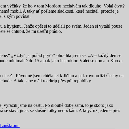
 jsem výčitky, že ho v tom Mordoru nechávám tak dlouho. Volal čtvrtý
nemá mobil. A taky ať pošleme sladkosti, které nechtěl, protože je
měl s kým povídat.
u a hygienu. Jenže opět si to udělali po svém. Jeden si vytáhl pouze
ště se chlubil, že mi ušetřil prádlo.
ebe.“ „Vždyť jsi pořád pryč?“ ohradila jsem se. „Ale každý den se
 že bude minimálně do 15 a pak jako instruktor. Válet se doma u Xboxu
To chceš. Původně jsem chtěla jet k Jičínu a pak rovnouJiží Čechy na
bude. A tak jsme měli roadtrip přes půl republiky.
 vyrazili jsme na cestu. Po dlouhé době sami, to je skoro jako
erá se staví, jinak se slušné fotky nedočkám. A když už jedeme přes