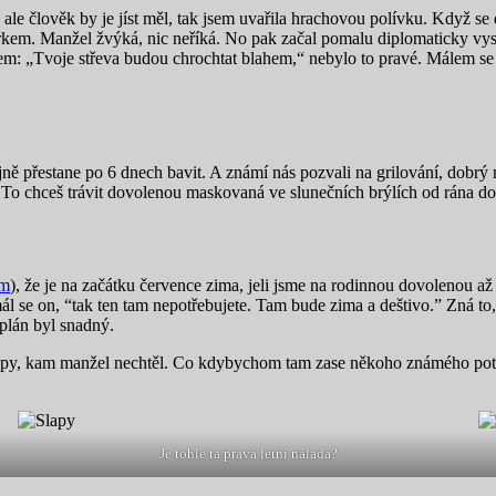
e člověk by je jíst měl, tak jsem uvařila hrachovou polívku. Když se do 
rkem. Manžel žvýká, nic neříká. No pak začal pomalu diplomaticky vysvě
em: „Tvoje střeva budou chrochtat blahem,“ nebylo to pravé. Málem se t
jně přestane po 6 dnech bavit. A známí nás pozvali na grilování, dobrý n
 To chceš trávit dovolenou maskovaná ve slunečních brýlích od rána d
am
), že je na začátku července zima, jeli jsme na rodinnou dovolenou 
 se on, “tak ten tam nepotřebujete. Tam bude zima a deštivo.” Zná to, 
 plán byl snadný.
Slapy, kam manžel nechtěl. Co kdybychom tam zase někoho známého potka
Je tohle ta pravá letní nálada?