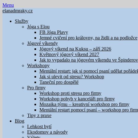
Skip
Menu
to
elanadmraky.cz
content
Služby
Jóga s Elou
FB Jóga Plavy
Jemné cvičení pro královny, na židli a na podložce
Jógové víkendy
Jógový víkend na Kuksu – září 2026
Květnový jógový víkend 2027
Jak to vypadalo na jógovém víkendu ve Špindero
Workshopy
Mentální restart: jak si pomocí psaní udělat pořáde
Jak si ulevit od stresu? Workshop
Taneční pro dospělé
Pro firmy
Workshop proti stresu pro firmy
Workshop pohyb v kanceláři pro firmy
Mozaika týmu – kreativní workshop pro firmy
Mentální restart pomocí psaní – workshop pro fir
Tipy z praxe
Blog
Lehkost bytí
Ekodomov a návody
Výlety