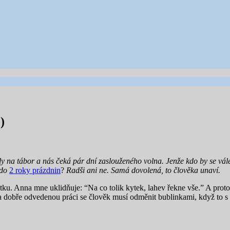
)
ly na tábor a nás čeká pár dní zaslouženého volna. Jenže kdo by se vále
kdo
2 roky prázdnin
?
Radši ani ne. Samá dovolená, to člověka unaví.
kytku. Anna mne uklidňuje: “Na co tolik kytek, lahev řekne vše.” A prot
 za dobře odvedenou práci se člověk musí odměnit bublinkami, když to s