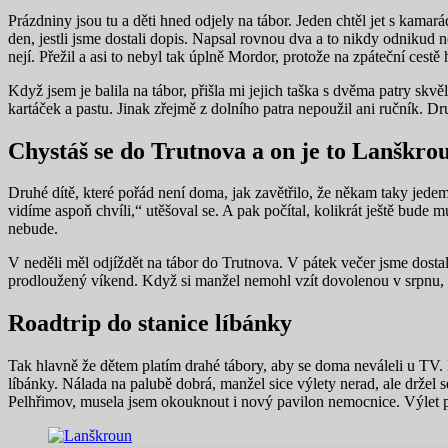
Prázdniny jsou tu a děti hned odjely na tábor. Jeden chtěl jet s kam
den, jestli jsme dostali dopis. Napsal rovnou dva a to nikdy odnikud n
nejí. Přežil a asi to nebyl tak úplně Mordor, protože na zpáteční cestě h
Když jsem je balila na tábor, přišla mi jejich taška s dvěma patry skv
kartáček a pastu. Jinak zřejmě z dolního patra nepoužil ani ručník. Dru
Chystáš se do Trutnova a on je to Lanškro
Druhé dítě, které pořád není doma, jak zavětřilo, že někam taky jed
vidíme aspoň chvíli,“ utěšoval se. A pak počítal, kolikrát ještě bude 
nebude.
V neděli měl odjíždět na tábor do Trutnova. V pátek večer jsme dosta
prodloužený víkend. Když si manžel nemohl vzít dovolenou v srpnu, k
Roadtrip do stanice líbánky
Tak hlavně že dětem platím drahé tábory, aby se doma neváleli u TV. 
líbánky. Nálada na palubě dobrá, manžel sice výlety nerad, ale držel 
Pelhřimov, musela jsem okouknout i nový pavilon nemocnice. Výlet p