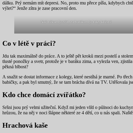
dálku. Prý nemám mít depresi. No, proto mu přece píšu, kdybych chtě
výlet?“ Jenže zítra je zase pracovní den.
Nač někam jezdit, za barákem je taky krásně
Co v létě v práci?
Jdu tak maximálně do práce. A to ještě pět kroků mezi postelí a stol
tlusté ponožky a svetr, protože je v baráku zima, a vylezla ven, zjisti
pěkná blbost?
A snažit se dostat informace z kolegy, které nestíhá je marné. Po třech
babičky, a pak byl smutný, že se tam brácha dívá na TV. Utěšovala j
Kdo chce domácí zvířátko?
Sršni jsou prý velmi užiteční. Když mi jeden vlítl o půlnoci do kuchyně
hrůzou, že na něj v noci šlápne některé ze 4 dětí, co u nás spali. Naště
Hrachová kaše