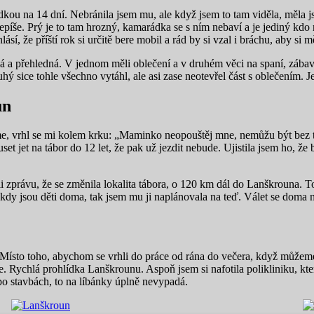
arádkou na 14 dní. Nebránila jsem mu, ale když jsem to tam viděla, měla
epíše. Prý je to tam hrozný, kamarádka se s ním nebaví a je jediný kdo 
lásí, že příští rok si určitě bere mobil a rád by si vzal i bráchu, aby si 
ělá a přehledná. V jednom měli oblečení a v druhém věci na spaní, zábav
hý sice tohle všechno vytáhl, ale asi zase neotevřel část s oblečením. Je
un
eme, vrhl se mi kolem krku: „Maminko neopouštěj mne, nemůžu být bez t
muset jet na tábor do 12 let, že pak už jezdit nebude. Ujistila jsem ho,
li zprávu, že se změnila lokalita tábora, o 120 km dál do Lanškrouna. 
dy jsou děti doma, tak jsem mu ji naplánovala na teď. Válet se doma ne
Místo toho, abychom se vrhli do práce od rána do večera, když můžeme,
se. Rychlá prohlídka Lanškrounu. Aspoň jsem si nafotila polikliniku, kt
o stavbách, to na líbánky úplně nevypadá.