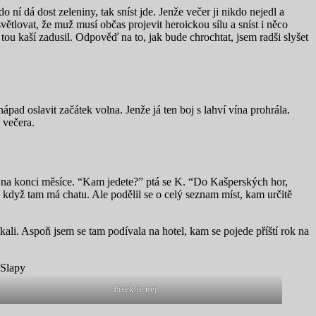
ní dá dost zeleniny, tak sníst jde. Jenže večer ji nikdo nejedl a
tlovat, že muž musí občas projevit heroickou sílu a sníst i něco
ou kaší zadusil. Odpověď na to, jak bude chrochtat, jsem radši slyšet
ápad oslavit začátek volna. Jenže já ten boj s lahví vína prohrála.
o večera.
až na konci měsíce. “Kam jedete?” ptá se K. “Do Kašperských hor,
když tam má chatu. Ale podělil se o celý seznam míst, kam určitě
li. Aspoň jsem se tam podívala na hotel, kam se pojede příští rok na
Písek je nej