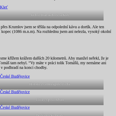
Vrchol Blanského lesa Kleť
přes Krumlov jsem se těšila na odpolední kávu a dortík. Ale ten
ší kopec (1086 m.n.m). Na rozhlednu jsem ani nelezla, vysoký okolní
jsme křížem krážem dalších 20 kilometrů. Aby manžel neřekl, že je
ký Tomáš tam nebyl. “Vy máte v práci tolik Tomášů, my nemáme ani
e v podhradí na konci chodby.
Historie z centra úplně dýchá
Uličky s podloubím
Budějovické mosty