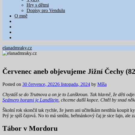
Hry s dětmi
Dopisy pro Vendulu
O mně
elanadmraky.cz
Červenec aneb objevujeme Jižní Čechy (82
Posted on
30 července, 2022
6 listopadu, 2024
by
Míša
Chystáš se do Trutnova a on je to Lanškroun. Tak hlavně, že děti odje
Sedmero horami je Landštejn
, chceme další kopce. Chtěl by snad ně
Školní rok skončil tak rychle, že jsem ani učitelkám nestihla koupit 
Prý je spíš čajová. No to má smůlu, heřmánkový čaj je sice fajn, ale
Tábor v Mordoru