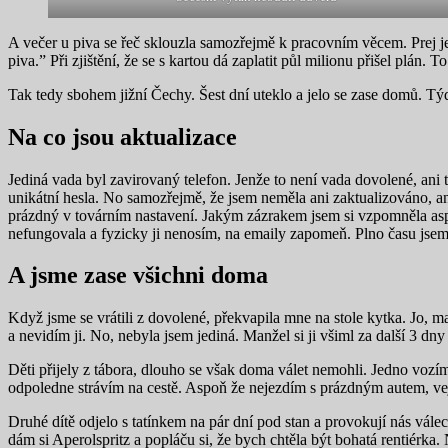
A večer u piva se řeč sklouzla samozřejmě k pracovním věcem. Prej je
piva.” Při zjištění, že se s kartou dá zaplatit půl milionu přišel plán
Tak tedy sbohem jižní Čechy. Šest dní uteklo a jelo se zase domů. Týd
Na co jsou aktualizace
Jediná vada byl zavirovaný telefon. Jenže to není vada dovolené, ani 
unikátní hesla. No samozřejmě, že jsem neměla ani zaktualizováno, 
prázdný v továrním nastavení. Jakým zázrakem jsem si vzpomněla aspoň
nefungovala a fyzicky ji nenosím, na emaily zapomeň. Plno času jsem 
A jsme zase všichni doma
Když jsme se vrátili z dovolené, překvapila mne na stole kytka. Jo, m
a nevidím ji. No, nebyla jsem jediná. Manžel si ji všiml za další 3 dny
Děti přijely z tábora, dlouho se však doma válet nemohli. Jedno vozí
odpoledne strávím na cestě. Aspoň že nejezdím s prázdným autem, vej
Druhé dítě odjelo s tatínkem na pár dní pod stan a provokují nás vál
dám si Aperolspritz a popláču si, že bych chtěla být bohatá rentiérka.