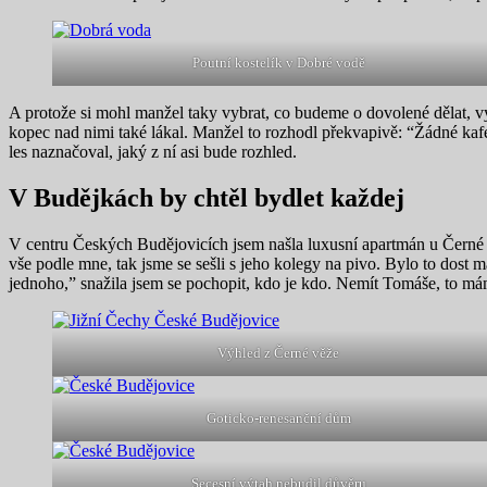
Poutní kostelík v Dobré vodě
A protože si mohl manžel taky vybrat, co budeme o dovolené dělat, vy
kopec nad nimi také lákal. Manžel to rozhodl překvapivě: “Žádné kafe
les naznačoval, jaký z ní asi bude rozhled.
V Budějkách by chtěl bydlet každej
V centru Českých Budějovicích jsem našla luxusní apartmán u Černé v
vše podle mne, tak jsme se sešli s jeho kolegy na pivo. Bylo to dos
jednoho,” snažila jsem se pochopit, kdo je kdo. Nemít Tomáše, to má
Výhled z Černé věže
Goticko-renesanční dům
Secesní výtah nebudil důvěru