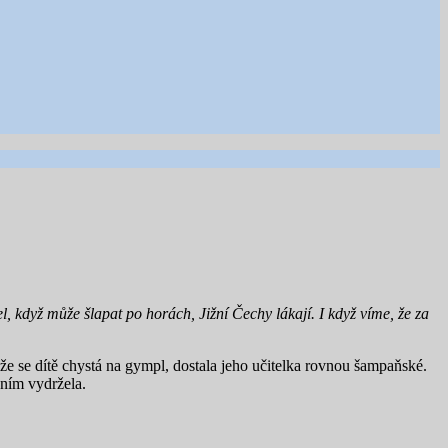
l, když může šlapat po horách, Jižní Čechy lákají. I když víme, že za
ože se dítě chystá na gympl, dostala jeho učitelka rovnou šampaňské.
 ním vydržela.