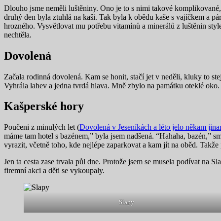
Dlouho jsme neměli luštěniny. Ono je to s nimi takové komplikované, al
druhý den byla ztuhlá na kaši. Tak byla k obědu kaše s vajíčkem a pá
hrozného. Vysvětlovat mu potřebu vitamínů a minerálů z luštěnin styl
nechtěla.
Dovolená
Začala rodinná dovolená. Kam se honit, stačí jet v neděli, kluky to ste
Vyhrála lahev a jedna tvrdá hlava. Mně zbylo na památku oteklé oko.
Kašperské hory
Poučeni z minulých let (
Dovolená v Jeseníkách a léto jelo někam jin
máme tam hotel s bazénem,” byla jsem nadšená. “Hahaha, bazén,” smál
vyrazit, včetně toho, kde nejlépe zaparkovat a kam jít na oběd. Takže
Jen ta cesta zase trvala půl dne. Protože jsem se musela podívat na 
firemní akci a děti se vykoupaly.
Slapy