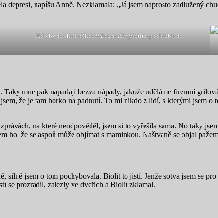
la depresi, napíšu Anně. Nezklamala: „Já jsem naprosto zadlužený chud
Kdo by se chtěl někde válet, stačí vyfotit a pochlubit se
em. Taky mne pak napadají bezva nápady, jakože uděláme firemní grilov
la jsem, že je tam horko na padnutí. To mi nikdo z lidí, s kterými jsem o 
 zprávách, na které neodpověděl, jsem si to vyřešila sama. No taky jsem s
sem ho, že se aspoň může objímat s maminkou. Naštvaně se objal pažem
, silně jsem o tom pochybovala. Biolit to jistí. Jenže sotva jsem se pro 
stí se prozradil, zalezlý ve dveřích a Biolit zklamal.