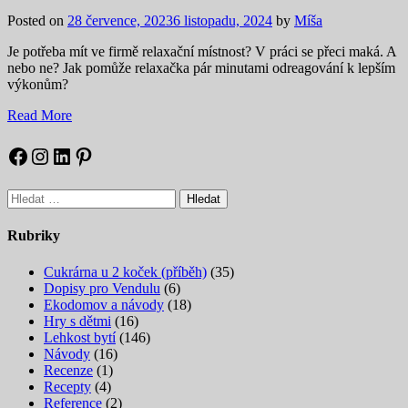
Posted on
28 července, 2023
6 listopadu, 2024
by
Míša
Je potřeba mít ve firmě relaxační místnost? V práci se přeci maká. A
nebo ne? Jak pomůže relaxačka pár minutami odreagování k lepším
výkonům?
Read More
Facebook
Instagram
LinkedIn
Pinterest
Vyhledávání
Rubriky
Cukrárna u 2 koček (příběh)
(35)
Dopisy pro Vendulu
(6)
Ekodomov a návody
(18)
Hry s dětmi
(16)
Lehkost bytí
(146)
Návody
(16)
Recenze
(1)
Recepty
(4)
Reference
(2)