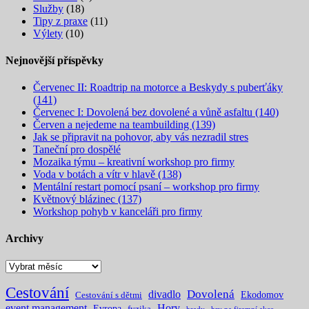
Služby
(18)
Tipy z praxe
(11)
Výlety
(10)
Nejnovější příspěvky
Červenec II: Roadtrip na motorce a Beskydy s puberťáky
(141)
Červenec I: Dovolená bez dovolené a vůně asfaltu (140)
Červen a nejedeme na teambuilding (139)
Jak se připravit na pohovor, aby vás nezradil stres
Taneční pro dospělé
Mozaika týmu – kreativní workshop pro firmy
Voda v botách a vítr v hlavě (138)
Mentální restart pomocí psaní – workshop pro firmy
Květnový blázinec (137)
Workshop pohyb v kanceláři pro firmy
Archivy
Archivy
Cestování
Dovolená
divadlo
Ekodomov
Cestování s dětmi
event management
Hory
Evropa
fyzika