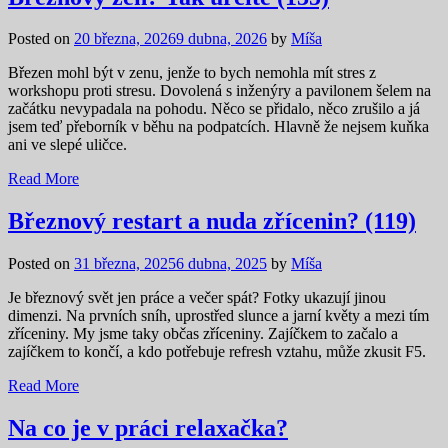
Posted on
20 března, 2026
9 dubna, 2026
by
Míša
Březen mohl být v zenu, jenže to bych nemohla mít stres z
workshopu proti stresu. Dovolená s inženýry a pavilonem šelem na
začátku nevypadala na pohodu. Něco se přidalo, něco zrušilo a já
jsem teď přeborník v běhu na podpatcích. Hlavně že nejsem kuňka
ani ve slepé uličce.
Read More
Březnový restart a nuda zřícenin? (119)
Posted on
31 března, 2025
6 dubna, 2025
by
Míša
Je březnový svět jen práce a večer spát? Fotky ukazují jinou
dimenzi. Na prvních sníh, uprostřed slunce a jarní květy a mezi tím
zříceniny. My jsme taky občas zříceniny. Zajíčkem to začalo a
zajíčkem to končí, a kdo potřebuje refresh vztahu, může zkusit F5.
Read More
Na co je v práci relaxačka?