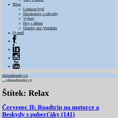
Blog
Lehkost bytí
Ekodomov a návody
Výlety
Hry s dětmi
Dopisy pro Vendulu
O mně
elanadmraky.cz
Štítek:
Relax
Červenec II: Roadtrip na motorce a
Beskydy s puberťáky (141)