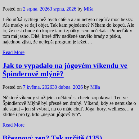
Posted on
2 srpna, 2026
3 srpna, 2026
by
Míša
Léto utíká rychleji než bych chtěla a ani nebylo nejdřív moc hezky.
Ale mraky se dají objet. Tak kam pojedeme? Někam do kopců. Ale
to, že cesta bude do kopce tam i zpátky jsem nečekala. Puberťák v
tom má jasno. Dítě, které dřív nadšeně stavělo hrady z písku,
najednou zjistí, že nejlepší program je ležet,…
Read More
Jak to vypadalo na jógovém víkendu ve
Špinderově mlýně?
Posted on
7 května, 2026
30 dubna, 2026
by
Míša
Některé víkendy si užijete a některé si chcete zopakovat. Ten ve
Špindlerově Mlýně byl přesně ten druhý. Víkend, kdy se nemusíte o
nic starat – jen si vybrat, na co máte chuť. Jóga, hory, wellness… a
klidně i pro ty, kdo „nejsou jógový typ“.
Read More
Březnový zen? Tak určitě (135)