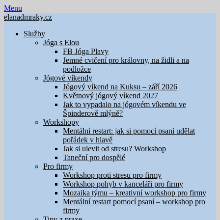
Skip
Menu
to
elanadmraky.cz
content
Služby
Jóga s Elou
FB Jóga Plavy
Jemné cvičení pro královny, na židli a na
podložce
Jógové víkendy
Jógový víkend na Kuksu – září 2026
Květnový jógový víkend 2027
Jak to vypadalo na jógovém víkendu ve
Špinderově mlýně?
Workshopy
Mentální restart: jak si pomocí psaní udělat
pořádek v hlavě
Jak si ulevit od stresu? Workshop
Taneční pro dospělé
Pro firmy
Workshop proti stresu pro firmy
Workshop pohyb v kanceláři pro firmy
Mozaika týmu – kreativní workshop pro firmy
Mentální restart pomocí psaní – workshop pro
firmy
Tipy z praxe