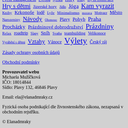
hrady
hry na firemní akce
Kam vyrazit
Hry s dětmi
Jóga
Jizerské hory
Jídlo
Krkonoše
Město
lodě
Knihy
Lyže
Minimalismus
Motivace
morava
Návody
Praha
Pohyb
Plavy
Narozeniny
Olomouc
Prázdniny
Procházky
Prázdninové dobrodružství
Sníh
roadtrip
teambuilding
Velikonoce
Relax
Slapy
Svatba
Výlety
Vztahy
Vánoce
Český ráj
Vyrábění s dětmi
Zásady ochrany osobních údajů
Obchodní podmínky
Provozovatel webu
Michaela Mužíčková
IČO: 18014844
Sídlo: Plavy 132, 46846 Plavy
Email:
ela@elanadmraky.cz
Fyzická osoba podnikající dle živnostenského zákona, nezapsaná v
obchodním rejstříku.
© Elanadmraky