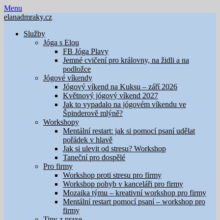
Skip
Menu
to
elanadmraky.cz
content
Služby
Jóga s Elou
FB Jóga Plavy
Jemné cvičení pro královny, na židli a na
podložce
Jógové víkendy
Jógový víkend na Kuksu – září 2026
Květnový jógový víkend 2027
Jak to vypadalo na jógovém víkendu ve
Špinderově mlýně?
Workshopy
Mentální restart: jak si pomocí psaní udělat
pořádek v hlavě
Jak si ulevit od stresu? Workshop
Taneční pro dospělé
Pro firmy
Workshop proti stresu pro firmy
Workshop pohyb v kanceláři pro firmy
Mozaika týmu – kreativní workshop pro firmy
Mentální restart pomocí psaní – workshop pro
firmy
Tipy z praxe