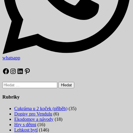
whatsapp
Facebook
Instagram
LinkedIn
Pinterest
Vyhledávání
Rubriky
Cukrárna u 2 koček (příběh)
(35)
Dopisy pro Vendulu
(6)
Ekodomov a návody
(18)
Hry s dětmi
(16)
Lehkost bytí
(146)