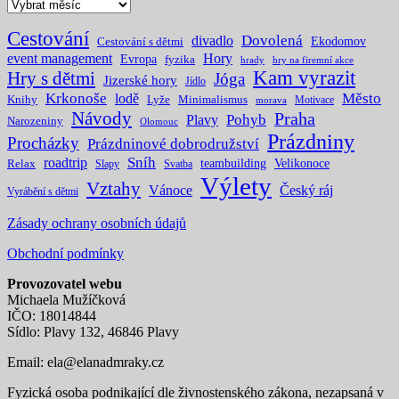
Archivy
Cestování
Dovolená
divadlo
Ekodomov
Cestování s dětmi
event management
Hory
Evropa
fyzika
hrady
hry na firemní akce
Kam vyrazit
Hry s dětmi
Jóga
Jizerské hory
Jídlo
Krkonoše
Město
lodě
Knihy
Lyže
Minimalismus
Motivace
morava
Návody
Praha
Pohyb
Plavy
Narozeniny
Olomouc
Prázdniny
Procházky
Prázdninové dobrodružství
Sníh
roadtrip
teambuilding
Velikonoce
Relax
Slapy
Svatba
Výlety
Vztahy
Vánoce
Český ráj
Vyrábění s dětmi
Zásady ochrany osobních údajů
Obchodní podmínky
Provozovatel webu
Michaela Mužíčková
IČO: 18014844
Sídlo: Plavy 132, 46846 Plavy
Email:
ela@elanadmraky.cz
Fyzická osoba podnikající dle živnostenského zákona, nezapsaná v