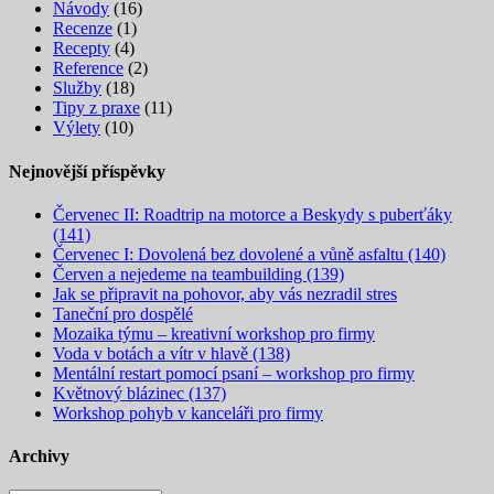
Návody
(16)
Recenze
(1)
Recepty
(4)
Reference
(2)
Služby
(18)
Tipy z praxe
(11)
Výlety
(10)
Nejnovější příspěvky
Červenec II: Roadtrip na motorce a Beskydy s puberťáky
(141)
Červenec I: Dovolená bez dovolené a vůně asfaltu (140)
Červen a nejedeme na teambuilding (139)
Jak se připravit na pohovor, aby vás nezradil stres
Taneční pro dospělé
Mozaika týmu – kreativní workshop pro firmy
Voda v botách a vítr v hlavě (138)
Mentální restart pomocí psaní – workshop pro firmy
Květnový blázinec (137)
Workshop pohyb v kanceláři pro firmy
Archivy