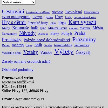
Archivy
Cestování
Dovolená
divadlo
Ekodomov
Cestování s dětmi
event management
Hory
Evropa
fyzika
hrady
hry na firemní akce
Kam vyrazit
Hry s dětmi
Jóga
Jizerské hory
Jídlo
Krkonoše
Město
lodě
Knihy
Lyže
Minimalismus
Motivace
morava
Návody
Praha
Pohyb
Plavy
Narozeniny
Olomouc
Prázdniny
Procházky
Prázdninové dobrodružství
Sníh
roadtrip
teambuilding
Velikonoce
Relax
Slapy
Svatba
Výlety
Vztahy
Vánoce
Český ráj
Vyrábění s dětmi
Zásady ochrany osobních údajů
Obchodní podmínky
Provozovatel webu
Michaela Mužíčková
IČO: 18014844
Sídlo: Plavy 132, 46846 Plavy
Email:
ela@elanadmraky.cz
Fyzická osoba podnikající dle živnostenského zákona, nezapsaná v