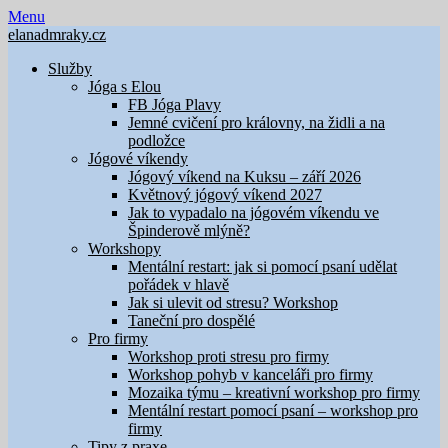
Skip
Menu
to
elanadmraky.cz
content
Služby
Jóga s Elou
FB Jóga Plavy
Jemné cvičení pro královny, na židli a na
podložce
Jógové víkendy
Jógový víkend na Kuksu – září 2026
Květnový jógový víkend 2027
Jak to vypadalo na jógovém víkendu ve
Špinderově mlýně?
Workshopy
Mentální restart: jak si pomocí psaní udělat
pořádek v hlavě
Jak si ulevit od stresu? Workshop
Taneční pro dospělé
Pro firmy
Workshop proti stresu pro firmy
Workshop pohyb v kanceláři pro firmy
Mozaika týmu – kreativní workshop pro firmy
Mentální restart pomocí psaní – workshop pro
firmy
Tipy z praxe