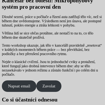
Kancelář bez bolesti: Mikropohybový
systém pro pracovní den
Dlouhé sezení, práce u počítače a řízení auta zatěžují tělo víc, než si
během dne uvědomujeme. Výsledkem není jen únava, ale postupné
tuhnutí, pokles energie a ztráta lehkosti v pohybu.
Většina lidí se sice občas protáhne, ale nestačí to na to, co tělo
během dne skutečně prožívá.
Tento workshop ukazuje, jak tělo v kanceláři pravidelně „resetovat“
v krátkých momentech během práce — bez převlékání, bez
podložky a bez přerušení pracovního rytmu.
Nejde o klasické cvičení. Jsou to jednoduché cviky a protažení,
které fungují jako drobná intervence během dne: aby se tělo
nezasekávalo v jednom režimu a zůstalo funkční i po celém dni u
počítače.
Napsat email
Zavolat
Co si účastníci odnesou