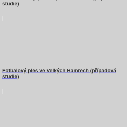
studie)
Fotbalový ples ve Velkých Hamrech (případová
studie)