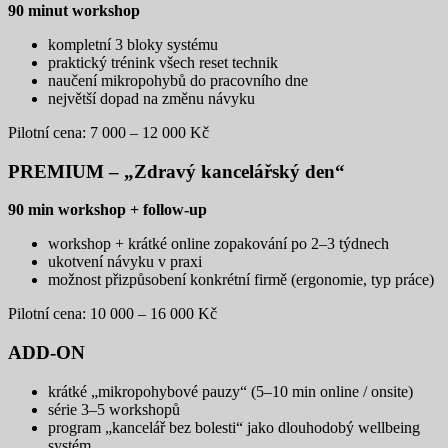
90 minut workshop
kompletní 3 bloky systému
praktický trénink všech reset technik
naučení mikropohybů do pracovního dne
největší dopad na změnu návyku
Pilotní cena: 7 000 – 12 000 Kč
PREMIUM – „Zdravý kancelářský den“
90 min workshop + follow-up
workshop + krátké online zopakování po 2–3 týdnech
ukotvení návyku v praxi
možnost přizpůsobení konkrétní firmě (ergonomie, typ práce)
Pilotní cena: 10 000 – 16 000 Kč
ADD-ON
krátké „mikropohybové pauzy“ (5–10 min online / onsite)
série 3–5 workshopů
program „kancelář bez bolesti“ jako dlouhodobý wellbeing
systém