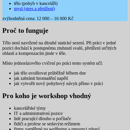
tělo (pohyb v kanceláři)
mysl (stres a přetížení)
zvýhodněná cena: 12 000 – 16 000 Kč
Proč to funguje
Tělo není navržené na dlouhé statické sezení. Při práci v jedné
pozici dochází k postupnému ztuhnutí svalů, přetížení určitých
oblastí a kompenzacím jinde v těle.
Místo jednorázového cvičení po práci tento systém učí:
jak tělo uvolňovat průběžně během dne
jak zabránit hromadění napětí
jak vytvořit nový pohybový návyk přímo v práci
Pro koho je workshop vhodný
kancelářské týmy
IT a administrativní pozice
lidé pracující dlouho u počítače
řidiči a profese se sedavým režimem
firmy zaměřené na wellbeing a prevenci zdraví