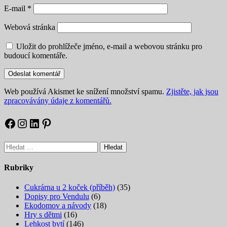
E-mail
*
Webová stránka
Uložit do prohlížeče jméno, e-mail a webovou stránku pro
budoucí komentáře.
Web používá Akismet ke snížení množství spamu.
Zjistěte, jak jsou
zpracovávány údaje z komentářů.
Facebook
Instagram
LinkedIn
Pinterest
Vyhledávání
Rubriky
Cukrárna u 2 koček (příběh)
(35)
Dopisy pro Vendulu
(6)
Ekodomov a návody
(18)
Hry s dětmi
(16)
Lehkost bytí
(146)