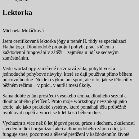
Lektorka
Michaela Mužíčková
Jsem certifikovaná lektorka jógy a trenér II. třídy se specializací
Hatha jóga. Dlouhodobě propojuji pohyb, práci s tělem a
každodenní fungování v zátěži – zejména u lidí se sedavým
zaměstnáním.
Vedu workshopy zaměřené na zdravá záda, pohyblivost a
jednoduché pohybové návyky, které se dají používat přímo během
pracovního dne. Nejde o výkon ani sport, ale o to, jak se tělo cítí v
běžném režimu – v práci, v autě i mezi úkoly.
Sama dobře znám prostředí vysokého tempa, dlouhého sezení a
dlouhodobého přetížení. Proto moje workshopy nevznikají jako
teorie, ale jako praktické systémy, které pomáhají tělu průběžně
uvolňovat napětí a vracet se k lehkosti během dne.
Vycházím z více než 8 let jógové praxe, práce s dechem, zkušeností
s vedením lidí i organizací akcí a dlouhodobého zájmu o to, jak
funguje stres, pozornost a tělesné přetížení v každodenním životě.