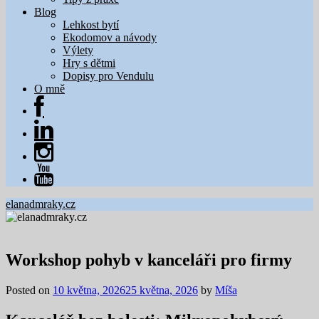
Blog
Lehkost bytí
Ekodomov a návody
Výlety
Hry s dětmi
Dopisy pro Vendulu
O mně
elanadmraky.cz
Workshop pohyb v kanceláři pro firmy
Posted on
10 května, 2026
25 května, 2026
by
Míša