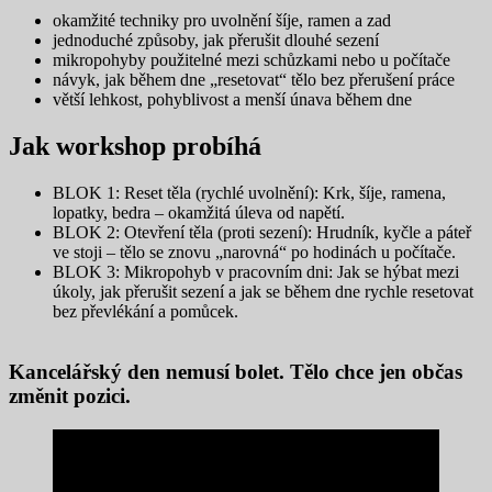
okamžité techniky pro uvolnění šíje, ramen a zad
jednoduché způsoby, jak přerušit dlouhé sezení
mikropohyby použitelné mezi schůzkami nebo u počítače
návyk, jak během dne „resetovat“ tělo bez přerušení práce
větší lehkost, pohyblivost a menší únava během dne
Jak workshop probíhá
BLOK 1: Reset těla (rychlé uvolnění): Krk, šíje, ramena,
lopatky, bedra – okamžitá úleva od napětí.
BLOK 2: Otevření těla (proti sezení): Hrudník, kyčle a páteř
ve stoji – tělo se znovu „narovná“ po hodinách u počítače.
BLOK 3: Mikropohyb v pracovním dni: Jak se hýbat mezi
úkoly, jak přerušit sezení a jak se během dne rychle resetovat
bez převlékání a pomůcek.
Kancelářský den nemusí bolet. Tělo chce jen občas
změnit pozici.