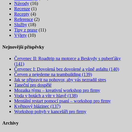
Návody
(16)
Recenze
(1)
Recepty
(4)
Reference
(2)
Služby
(18)
Tipy z praxe
(11)
Výlety
(10)
Nejnovější příspěvky
Červenec II: Roadtrip na motorce a Beskydy s puberťáky
(141)
Červenec I: Dovolená bez dovolené a vůně asfaltu (140)
Červen a nejedeme na teambuilding (139)
Jak se připravit na pohovor, aby vás nezradil stres
Taneční pro dospělé
Mozaika týmu – kreativní workshop pro firmy
Voda v botách a vítr v hlavě (138)
Mentální restart pomocí psaní – workshop pro firmy
Květnový blázinec (137)
Workshop pohyb v kanceláři pro firmy
Archivy