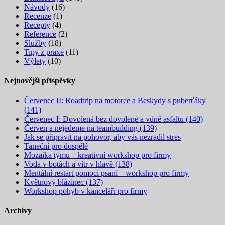
Návody
(16)
Recenze
(1)
Recepty
(4)
Reference
(2)
Služby
(18)
Tipy z praxe
(11)
Výlety
(10)
Nejnovější příspěvky
Červenec II: Roadtrip na motorce a Beskydy s puberťáky
(141)
Červenec I: Dovolená bez dovolené a vůně asfaltu (140)
Červen a nejedeme na teambuilding (139)
Jak se připravit na pohovor, aby vás nezradil stres
Taneční pro dospělé
Mozaika týmu – kreativní workshop pro firmy
Voda v botách a vítr v hlavě (138)
Mentální restart pomocí psaní – workshop pro firmy
Květnový blázinec (137)
Workshop pohyb v kanceláři pro firmy
Archivy