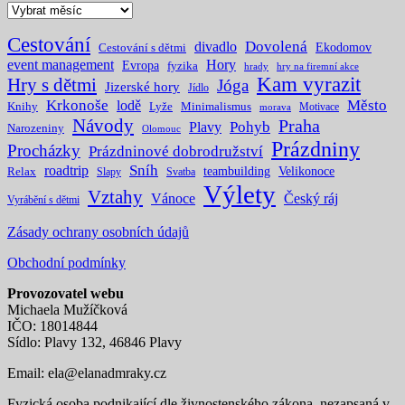
Archivy
Cestování
Dovolená
divadlo
Ekodomov
Cestování s dětmi
event management
Hory
Evropa
fyzika
hrady
hry na firemní akce
Kam vyrazit
Hry s dětmi
Jóga
Jizerské hory
Jídlo
Krkonoše
Město
lodě
Knihy
Lyže
Minimalismus
Motivace
morava
Návody
Praha
Pohyb
Plavy
Narozeniny
Olomouc
Prázdniny
Procházky
Prázdninové dobrodružství
Sníh
roadtrip
teambuilding
Velikonoce
Relax
Slapy
Svatba
Výlety
Vztahy
Vánoce
Český ráj
Vyrábění s dětmi
Zásady ochrany osobních údajů
Obchodní podmínky
Provozovatel webu
Michaela Mužíčková
IČO: 18014844
Sídlo: Plavy 132, 46846 Plavy
Email:
ela@elanadmraky.cz
Fyzická osoba podnikající dle živnostenského zákona, nezapsaná v