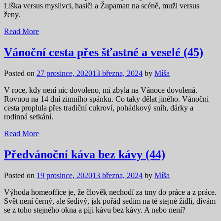
Liška versus myslivci, hasiči a Župaman na scéně, muži versus
ženy.
Read More
Vánoční cesta přes šťastné a veselé (45)
Posted on
27 prosince, 2020
13 března, 2024
by
Míša
V roce, kdy není nic dovoleno, mi zbyla na Vánoce dovolená.
Rovnou na 14 dní zimního spánku. Co taky dělat jiného. Vánoční
cesta proplula přes tradiční cukroví, pohádkový sníh, dárky a
rodinná setkání.
Read More
Předvánoční káva bez kávy (44)
Posted on
19 prosince, 2020
13 března, 2024
by
Míša
Výhoda homeoffice je, že člověk nechodí za tmy do práce a z práce.
Svět není černý, ale šedivý, jak pořád sedím na té stejné židli, dívám
se z toho stejného okna a piji kávu bez kávy. A nebo není?