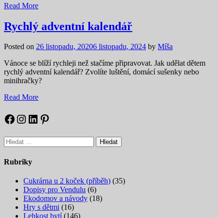
Read More
Rychlý adventní kalendář
Posted on
26 listopadu, 2020
6 listopadu, 2024
by
Míša
Vánoce se blíží rychleji než stačíme připravovat. Jak udělat dětem
rychlý adventní kalendář? Zvolíte luštění, domácí sušenky nebo
minihračky?
Read More
Facebook
Instagram
LinkedIn
Pinterest
Vyhledávání
Rubriky
Cukrárna u 2 koček (příběh)
(35)
Dopisy pro Vendulu
(6)
Ekodomov a návody
(18)
Hry s dětmi
(16)
Lehkost bytí
(146)