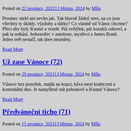
Posted on
22 prosince, 2022
13 března, 2024
by
Míša
Prosinec utekl ani nevím jak. Tak hlavně žádný stres, na co jsou
všechny ty úklidy, výzdoby a dárky? Co vlastně od Vánoc chceme?
Přeci aby byly šťastné a veselé. Pár světýlek, pár kousků cukroví, a
pak ta setkání. Jednorožec v autobuse, myslivci a James Bond.
Jeden svět nestačí, tak dnes neumírej.
Read More
Už zase Vánoce (72)
Posted on
29 prosince, 2021
13 března, 2024
by
Míša
Vánoce bez ponožek, maják na kopci, káva mezi krabicemi a
komediální duo. Je namyšlené mít pohodové a šťastné Vánoce?
Read More
Předvánoční ticho (71)
Posted on
15 prosince, 2021
13 března, 2024
by
Míša