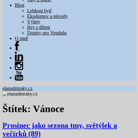
Blog
Lehkost bytí
Ekodomov a návody
Výlety
Hry s dětmi
Dopisy pro Vendulu
O mně
elanadmraky.cz
Štítek:
Vánoce
Prosinec jako sezona tmy, světýlek a
večírků (89)