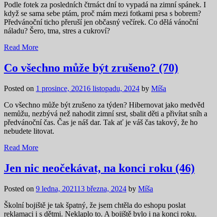
Podle fotek za posledních čtrnáct dní to vypadá na zimní spánek. I
když se sama sebe ptám, proč mám mezi fotkami prsa s bobrem?
Předvánoční ticho přeruší jen občasný večírek. Co dělá vánoční
náladu? Šero, tma, stres a cukroví?
Read More
Co všechno může být zrušeno? (70)
Posted on
1 prosince, 2021
6 listopadu, 2024
by
Míša
Co všechno může být zrušeno za týden? Hibernovat jako medvěd
nemůžu, nezbývá než nahodit zimní srst, sbalit děti a přivítat sníh a
předvánoční čas. Čas je náš dar. Tak ať je váš čas takový, že ho
nebudete litovat.
Read More
Jen nic neočekávat, na konci roku (46)
Posted on
9 ledna, 2021
13 března, 2024
by
Míša
Školní bojiště je tak špatný, že jsem chtěla do eshopu poslat
reklamaci i s dětmi. Neklaplo to. A bojiště bylo i na konci roku.