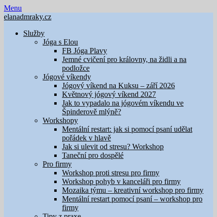
Skip
Menu
to
elanadmraky.cz
content
Služby
Jóga s Elou
FB Jóga Plavy
Jemné cvičení pro královny, na židli a na
podložce
Jógové víkendy
Jógový víkend na Kuksu – září 2026
Květnový jógový víkend 2027
Jak to vypadalo na jógovém víkendu ve
Špinderově mlýně?
Workshopy
Mentální restart: jak si pomocí psaní udělat
pořádek v hlavě
Jak si ulevit od stresu? Workshop
Taneční pro dospělé
Pro firmy
Workshop proti stresu pro firmy
Workshop pohyb v kanceláři pro firmy
Mozaika týmu – kreativní workshop pro firmy
Mentální restart pomocí psaní – workshop pro
firmy
Tipy z praxe