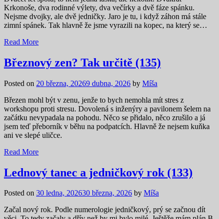
Krkonoše, dva rodinné výlety, dva večírky a dvě fáze spánku.
Nejsme dvojky, ale dvě jedničky. Jaro je tu, i když záhon má stále
zimní spánek. Tak hlavně že jsme vyrazili na kopec, na který se…
Read More
Březnový zen? Tak určitě (135)
Posted on
20 března, 2026
9 dubna, 2026
by
Míša
Březen mohl být v zenu, jenže to bych nemohla mít stres z
workshopu proti stresu. Dovolená s inženýry a pavilonem šelem na
začátku nevypadala na pohodu. Něco se přidalo, něco zrušilo a já
jsem teď přeborník v běhu na podpatcích. Hlavně že nejsem kuňka
ani ve slepé uličce.
Read More
Lednový tanec a jedničkový rok (133)
Posted on
30 ledna, 2026
30 března, 2026
by
Míša
Začal nový rok. Podle numerologie jedničkový, prý se začnou dít
věci. To tedy začaly a dřív než by mi bylo milé. Ještěže mám plán B.