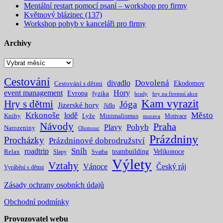
Mentální restart pomocí psaní – workshop pro firmy
Květnový blázinec (137)
Workshop pohyb v kanceláři pro firmy
Archivy
Archivy
Cestování
Dovolená
divadlo
Ekodomov
Cestování s dětmi
event management
Hory
Evropa
fyzika
hrady
hry na firemní akce
Kam vyrazit
Hry s dětmi
Jóga
Jizerské hory
Jídlo
Krkonoše
Město
lodě
Knihy
Lyže
Minimalismus
Motivace
morava
Návody
Praha
Pohyb
Plavy
Narozeniny
Olomouc
Prázdniny
Procházky
Prázdninové dobrodružství
Sníh
roadtrip
teambuilding
Velikonoce
Relax
Slapy
Svatba
Výlety
Vztahy
Vánoce
Český ráj
Vyrábění s dětmi
Zásady ochrany osobních údajů
Obchodní podmínky
Provozovatel webu