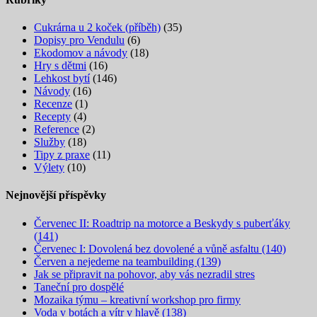
Cukrárna u 2 koček (příběh)
(35)
Dopisy pro Vendulu
(6)
Ekodomov a návody
(18)
Hry s dětmi
(16)
Lehkost bytí
(146)
Návody
(16)
Recenze
(1)
Recepty
(4)
Reference
(2)
Služby
(18)
Tipy z praxe
(11)
Výlety
(10)
Nejnovější příspěvky
Červenec II: Roadtrip na motorce a Beskydy s puberťáky
(141)
Červenec I: Dovolená bez dovolené a vůně asfaltu (140)
Červen a nejedeme na teambuilding (139)
Jak se připravit na pohovor, aby vás nezradil stres
Taneční pro dospělé
Mozaika týmu – kreativní workshop pro firmy
Voda v botách a vítr v hlavě (138)