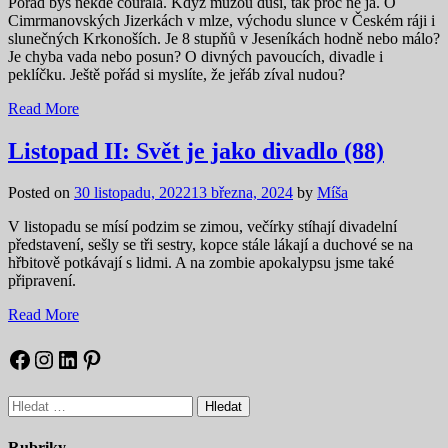
Pořád bys někde courala. Když můžou duši, tak proč né já. O
Cimrmanovských Jizerkách v mlze, východu slunce v Českém ráji i
slunečných Krkonoších. Je 8 stupňů v Jeseníkách hodně nebo málo?
Je chyba vada nebo posun? O divných pavoucích, divadle i
peklíčku. Ještě pořád si myslíte, že jeřáb zíval nudou?
Read More
Listopad II: Svět je jako divadlo (88)
Posted on
30 listopadu, 2022
13 března, 2024
by
Míša
V listopadu se mísí podzim se zimou, večírky stíhají divadelní
představení, sešly se tři sestry, kopce stále lákají a duchové se na
hřbitově potkávají s lidmi. A na zombie apokalypsu jsme také
připravení.
Read More
Facebook
Instagram
LinkedIn
Pinterest
Vyhledávání
Rubriky