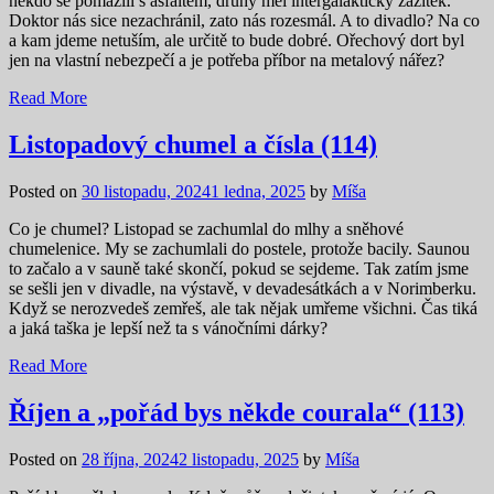
někdo se pomazlil s asfaltem, druhý měl intergalaktický zážitek.
Doktor nás sice nezachránil, zato nás rozesmál. A to divadlo? Na co
a kam jdeme netuším, ale určitě to bude dobré. Ořechový dort byl
jen na vlastní nebezpečí a je potřeba příbor na metalový nářez?
Read More
Listopadový chumel a čísla (114)
Posted on
30 listopadu, 2024
1 ledna, 2025
by
Míša
Co je chumel? Listopad se zachumlal do mlhy a sněhové
chumelenice. My se zachumlali do postele, protože bacily. Saunou
to začalo a v sauně také skončí, pokud se sejdeme. Tak zatím jsme
se sešli jen v divadle, na výstavě, v devadesátkách a v Norimberku.
Když se nerozvedeš zemřeš, ale tak nějak umřeme všichni. Čas tiká
a jaká taška je lepší než ta s vánočními dárky?
Read More
Říjen a „pořád bys někde courala“ (113)
Posted on
28 října, 2024
2 listopadu, 2025
by
Míša