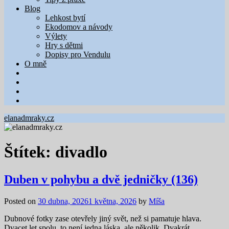
Blog
Lehkost bytí
Ekodomov a návody
Výlety
Hry s dětmi
Dopisy pro Vendulu
O mně
elanadmraky.cz
Štítek:
divadlo
Duben v pohybu a dvě jedničky (136)
Posted on
30 dubna, 2026
1 května, 2026
by
Míša
Dubnové fotky zase otevřely jiný svět, než si pamatuje hlava.
Dvacet let spolu, to není jedna láska, ale několik. Dvakrát