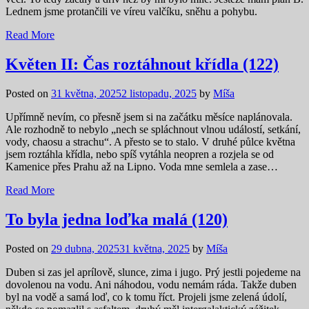
Lednem jsme protančili ve víreu valčíku, sněhu a pohybu.
Read More
Květen II: Čas roztáhnout křídla (122)
Posted on
31 května, 2025
2 listopadu, 2025
by
Míša
Upřímně nevím, co přesně jsem si na začátku měsíce naplánovala.
Ale rozhodně to nebylo „nech se spláchnout vlnou událostí, setkání,
vody, chaosu a strachu“. A přesto se to stalo. V druhé půlce května
jsem roztáhla křídla, nebo spíš vytáhla neopren a rozjela se od
Kamenice přes Prahu až na Lipno. Voda mne semlela a zase…
Read More
To byla jedna loďka malá (120)
Posted on
29 dubna, 2025
31 května, 2025
by
Míša
Duben si zas jel aprílově, slunce, zima i jugo. Prý jestli pojedeme na
dovolenou na vodu. Ani náhodou, vodu nemám ráda. Takže duben
byl na vodě a samá loď, co k tomu říct. Projeli jsme zelená údolí,