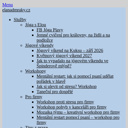
Skip
Menu
to
elanadmraky.cz
content
Služby
Jóga s Elou
FB Jóga Plavy
Jemné cvičení pro královny, na židli a na
podložce
Jógové víkendy
Jógový víkend na Kuksu – září 2026
Květnový jógový víkend 2027
Jak to vypadalo na jógovém víkendu ve
Špinderově mlýně?
Workshopy
Mentální restart: jak si pomocí psaní udělat
pořádek v hlavě
Jak si ulevit od stresu? Workshop
Taneční pro dospělé
Pro firmy
Workshop proti stresu pro firmy
Workshop pohyb v kanceláři pro firmy
Mozaika týmu – kreativní workshop pro firmy
Mentální restart pomocí psaní – workshop pro
firmy
Tipy z praxe