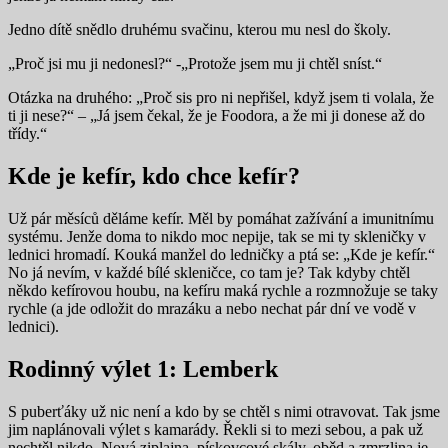
Jedno dítě snědlo druhému svačinu, kterou mu nesl do školy.
„Proč jsi mu ji nedonesl?“ -„Protože jsem mu ji chtěl sníst.“
Otázka na druhého: „Proč sis pro ni nepřišel, když jsem ti volala, že
ti ji nese?“ – „Já jsem čekal, že je Foodora, a že mi ji donese až do
třídy.“
Kde je kefír, kdo chce kefír?
Už pár měsíců děláme kefír. Měl by pomáhat zažívání a imunitnímu
systému. Jenže doma to nikdo moc nepije, tak se mi ty skleničky v
lednici hromadí. Kouká manžel do ledničky a ptá se: „Kde je kefír.“
No já nevím, v každé bílé skleničce, co tam je? Tak kdyby chtěl
někdo kefírovou houbu, na kefíru maká rychle a rozmnožuje se taky
rychle (a jde odložit do mrazáku a nebo nechat pár dní ve vodě v
lednici).
Rodinný výlet 1: Lemberk
S puberťáky už nic není a kdo by se chtěl s nimi otravovat. Tak jsme
jim naplánovali výlet s kamarády. Řekli si to mezi sebou, a pak už
nechtěl nikdo. Nová ziplajna, pískovcové skály, oběd a zmrzlina je