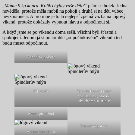
„
Máme 9 kg kapra. Kolik chytily vaše děti?
“ ptám se holek. Jedna
nevěděla, protože měla mobil na pokoji a druhá si na děti vůbec
nevzpomněla. A pro mne je to ta nejlepší zpětná vazba na jógový
víkend, protože dokázaly vypnout hlavu a odpočinout si.
A když jsme se po víkendu doma sešli, všichni byli šťastní a
spokojení. Jenom já si po tomhle „odpočinkovém“ víkendu teď
budu muset odpočinout.
Pohodlné pokoje
Krkonoše
Na Labskou si klidně
vyběhneme, hlavně
abychom vše stihly
Ranní protažení
Pohodlné pokoje
Výborná kuchyně