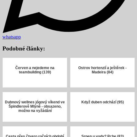
whatsapp
Podobné články:
Červen a nejedeme na
Ostrov hortenzií a ještěrek -
teambuilding (139)
Madeira (84)
Dubnový wellnes jógový víkend ve
Když duben odchází (95)
Špindlerově Mlýně - obsazeno,
možno na vyžádání
Cesta přes čtvero ročních období
Srpen u vody? Pche (83)