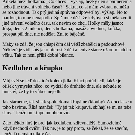
Anketa mezi holkama: „Co chceš – výšlap, hezký den s partnerem a
nebo jiné trávení volného času?“ Sakra, co si mám vybrat, nemůžu
se rozhodnout. Tak prý jediná správna odpověď byl výšlap. No to
pardon, to mne nenapadlo. Spíš mne děsí, že kdybych si měla zvolit
jiné trávení volného času, tak nevím co chci. Holky měly jasno:
Jóga, den s 2 milenci, den s holkama, masáž a wellnes, knížka,
prospat půl dne, nic nedělat. Zní to báječně.
Maky se zdá, že jsou chlapi čím dál větší zbabělci a padouchové.
Některé je vidí spíš jako přerostlé děti a lenivé starce už od mladého
věku. Tak to není příliš dobrá bilance.
Kedluben a křupka
Můj svět se teď dost točí kolem jídla. Kluci pořád jedí, takže je
oříšek vymyslet něco, co vydrží do druhého dne, ale nebude to
hnusný, že by to vůbec nejedli.
Jak stárneme, tak si tak spolu doma křupáme (klouby). A docela se u
toho bavíme. Říká manžel: “Ty jsi tak křupavá, sbíhají se mi na tebe
sliny.” Jenže on křupe mnohem víc.
Zato někdo jiný je prej jak kedluben, zdřevnatělý. Samozřejmě,
když nechodí cvičit. Tak ne, je to prý proto, že čekal, že se stavím,
jenže já nemám nikdy čas.