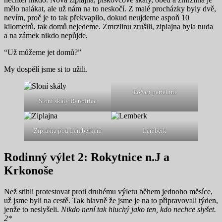
mělo nalákat, ale už nám na to neskočí. Z malé procházky byly dvě,
nevím, proč je to tak překvapilo, dokud neujdeme aspoň 10
kilometrů, tak domů nejedeme. Zmrzlinu zrušili, ziplajna byla nuda
a na zámek nikdo nepůjde.
“Už můžeme jet domů?”
My dospělí jsme si to užili.
Počasí perfektní
Sloní skály Rynoltice
Ziplajna pod Lemberkem
Lemberk
Rodinný výlet 2: Rokytnice n.J a
Krkonoše
Než stihli protestovat proti druhému výletu během jednoho měsíce,
už jsme byli na cestě. Tak hlavně že jsme je na to připravovali týden,
jenže to neslyšeli.
Nikdo není tak hluchý jako ten, kdo nechce slyšet.
2*