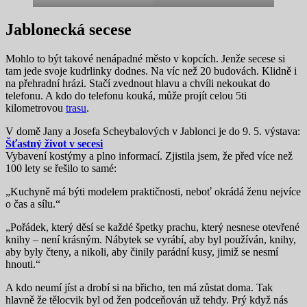
Jablonecká secese
Mohlo to být takové nenápadné město v kopcích. Jenže secese si
tam jede svoje kudrlinky dodnes. Na víc než 20 budovách. Klidně i
na přehradní hrázi. Stačí zvednout hlavu a chvíli nekoukat do
telefonu. A kdo do telefonu kouká, může projít celou 5ti
kilometrovou
trasu
.
V domě Jany a Josefa Scheybalových v Jablonci je do 9. 5. výstava:
Šťastný život v secesi
Vybavení kostýmy a plno informací. Zjistila jsem, že před více než
100 lety se řešilo to samé:
„Kuchyně má býti modelem praktičnosti, neboť okrádá ženu nejvíce
o čas a sílu.“
„Pořádek, který děsí se každé špetky prachu, který nesnese otevřené
knihy – není krásným. Nábytek se vyrábí, aby byl používán, knihy,
aby byly čteny, a nikoli, aby činily parádní kusy, jimiž se nesmí
hnouti.“
A kdo neumí jíst a drobí si na břicho, ten má zůstat doma. Tak
hlavně že tělocvik byl od žen podceňován už tehdy. Prý když nás