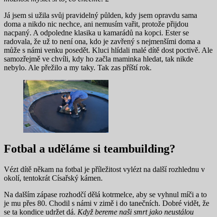
Já jsem si užila svůj pravidelný půlden, kdy jsem opravdu sama
doma a nikdo nic nechce, ani nemusím vařit, protože přijdou
nacpaný. A odpoledne klasika u kamarádů na kopci. Ester se
radovala, že už to není ona, kdo je zavřený s nejmenšími doma a
může s námi venku posedět. Kluci hlídali malé dítě dost poctivě. Ale
samozřejmě ve chvíli, kdy ho začla maminka hledat, tak nikde
nebylo. Ale přežilo a my taky. Tak zas příští rok.
Fotbal a uděláme si teambuilding?
Vézt dítě někam na fotbal je příležitost vylézt na další rozhlednu v
okolí, tentokrát Císařský kámen.
Na dalším zápase rozhodčí dělá kotrmelce, aby se vyhnul míči a to
je mu přes 80. Chodil s námi v zimě i do tanečních. Dobré vidět, že
se ta kondice udržet dá.
Když bereme naši smrt jako neustálou