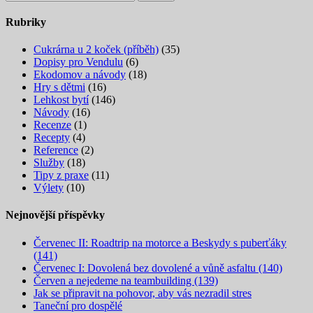
Rubriky
Cukrárna u 2 koček (příběh)
(35)
Dopisy pro Vendulu
(6)
Ekodomov a návody
(18)
Hry s dětmi
(16)
Lehkost bytí
(146)
Návody
(16)
Recenze
(1)
Recepty
(4)
Reference
(2)
Služby
(18)
Tipy z praxe
(11)
Výlety
(10)
Nejnovější příspěvky
Červenec II: Roadtrip na motorce a Beskydy s puberťáky
(141)
Červenec I: Dovolená bez dovolené a vůně asfaltu (140)
Červen a nejedeme na teambuilding (139)
Jak se připravit na pohovor, aby vás nezradil stres
Taneční pro dospělé