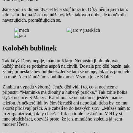
Jsme spolu v dubnu dvacet let a stojí to za to. Díky němu jsem tam,
kde jsem. Jedna láska nemůže vydržet takovou dobu. Je to několik
navazujících, proměňujících se.
Koloběh bublinek
Tak když Deny nepije, mám tu Kláru. Nemusím ji přemlouvat,
každý měsíc se potkáme aspoň na chvíli. Dostala pro děti bazén, tak
za něj přinesla lahev bublinek. Jenže tam se nepije, tak si vzpomněli
na mně. A co já udělám s bublinkama? Vezmu je ke Kláře.
Zhubla a vypadá výborně. Jenže děti vidí i to, co si nechceme
připustit: “Maminka má dlouhý a hubený prsíčka.” Tak tohle holka
slyšet nechce. S Maky a Karolínou se nepotkáme, ještěže máme
telefon. A některé lidi by člověk radši ani nepotkal, třeba by, co mu
akorát přidávají práci. Ale zabalí to do hezkých slov: „Můžeš nám to
tu zorganizovat, jak ty chceš.“ Tak na tohle neskočím. Měl by si
mne předcházet, obzvláš proto, že je z minulého století a já jsem
moderní žena.