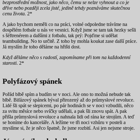
bezprostřední možnost, jako něco, čemu se nelze vyhnout a co je
dříve nebo později zcela jisté, jedině tehdy poznáváme skutečnou
cenu života.
2*
A jako bychom neměli co na práci, volné odpoledne trávíme na
dospělém fotbale u nás ve vesnici. Když jsme se tam tak hezky sešli
s šéftrenérem a dalšími z fotbalu, tak prý: Pojďme si udělat
teambuilding. No to určitě. Z toho by mohla koukat zase další práce.
Já myslím že toho děláme na hřišti dost.
Když děláme něco s radostí, zapomíname při tom na každodenní
starosti
. 2*
Polyfázový spánek
Pořád blbě spím a budím se v noci. Ale ono to možná nebude tak
blbě. Bifázový spánek býval přirozený až do průmyslové revoluce.
Lidé šli spát se slepicemi, po pár hodinách se v noci vzbudili, něco
za svitu měsíce nebo svíčky udělali, a pak šli znovu spát. A pak
přišla průmyslová revoluce a nahnala lidi od rána ke strojům. A teď
se honíme do kanceláře. A ležíme ve tři noci vzhůru v posteli a
myslíme si, že je něco špatně, že jsme rozbití. Asi jen nejsme stroje.