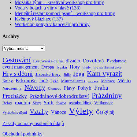
Mozaika týmu – kreativní workshop pro firmy
Voda v botách a vítr v hlavě (138)
Mentální restart pomocí psaní – workshop pro firmy
Květnový blázinec (137)
Workshop pohyb v kanceláři pro firmy
Archivy
Archivy
Cestování
Dovolená
divadlo
Ekodomov
Cestování s dětmi
event management
Hory
Evropa
fyzika
hrady
hry na firemní akce
Kam vyrazit
Hry s dětmi
Jóga
Jizerské hory
Jídlo
Krkonoše
Město
lodě
Knihy
Lyže
Minimalismus
Motivace
morava
Návody
Praha
Pohyb
Plavy
Narozeniny
Olomouc
Prázdniny
Procházky
Prázdninové dobrodružství
Sníh
roadtrip
teambuilding
Velikonoce
Relax
Slapy
Svatba
Výlety
Vztahy
Vánoce
Český ráj
Vyrábění s dětmi
Zásady ochrany osobních údajů
Obchodní podmínky