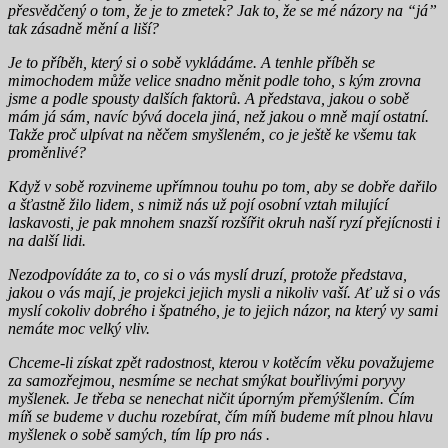
přesvědčený o tom, že je to zmetek? Jak to, že se mé názory na “já”
tak zásadně mění a liší?
Je to příběh, který si o sobě vykládáme. A tenhle příběh se
mimochodem může velice snadno měnit podle toho, s kým zrovna
jsme a podle spousty dalších faktorů. A představa, jakou o sobě
mám já sám, navíc bývá docela jiná, než jakou o mně mají ostatní.
Takže proč ulpívat na něčem smyšleném, co je ještě ke všemu tak
proměnlivé?
Když v sobě rozvineme upřímnou touhu po tom, aby se dobře dařilo
a šťastně žilo lidem, s nimiž nás už pojí osobní vztah milující
laskavosti, je pak mnohem snazší rozšířit okruh naší ryzí přejícnosti i
na další lidi.
Nezodpovídáte za to, co si o vás myslí druzí, protože představa,
jakou o vás mají, je projekci jejich mysli a nikoliv vaší. Ať už si o vás
myslí cokoliv dobrého i špatného, je to jejich názor, na který vy sami
nemáte moc velký vliv.
Chceme-li získat zpět radostnost, kterou v kotěcím věku považujeme
za samozřejmou, nesmíme se nechat smýkat bouřlivými poryvy
myšlenek. Je třeba se nenechat ničit úporným přemýšlením. Čím
míň se budeme v duchu rozebírat, čím míň budeme mít plnou hlavu
myšlenek o sobě samých, tím líp pro nás .