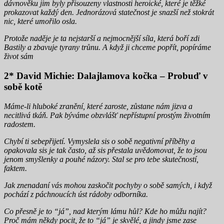
dávnověku jim byly přisouzeny vlastnosti heroické, které je těžké
prokazovat každý den. Jednorázová statečnost je snazší než stokrát
nic, které umořilo osla.
Protože naděje je ta nejstarší a nejmocnější síla, která boří zdi
Bastily a zbavuje tyrany trůnu. A když ji chceme popřít, popíráme
život sám
2* David Michie: Dalajlamova kočka – Probuď v
sobě kotě
Máme-li hluboké zranění, které zaroste, zůstane nám jizva a
necitlivá tkáň. Pak býváme obzvlášť nepřístupní prostým životním
radostem.
Chybí ti sebepřijetí. Vymyslela sis o sobě negativní příběhy a
opakovala sis je tak často, až sis přestala uvědomovat, že to jsou
jenom smyšlenky a pouhé názory. Stal se pro tebe skutečností,
faktem.
Jak znenadaní vás mohou zaskočit pochyby o sobě samých, i když
pochází z páchnoucích úst rádoby odborníka.
Co přesně je to “já”, nad kterým lámu hůl? Kde ho můžu najít?
Proč mám někdy pocit, že to “já” je skvělé, a jindy jsme zase