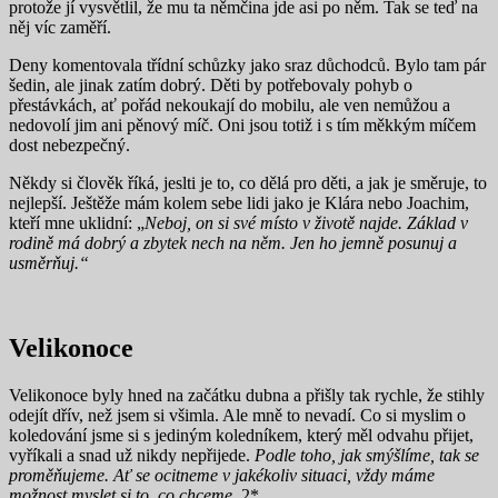
protože jí vysvětlil, že mu ta němčina jde asi po něm. Tak se teď na
něj víc zaměří.
Deny komentovala třídní schůzky jako sraz důchodců. Bylo tam pár
šedin, ale jinak zatím dobrý. Děti by potřebovaly pohyb o
přestávkách, ať pořád nekoukají do mobilu, ale ven nemůžou a
nedovolí jim ani pěnový míč. Oni jsou totiž i s tím měkkým míčem
dost nebezpečný.
Někdy si člověk říká, jeslti je to, co dělá pro děti, a jak je směruje, to
nejlepší. Ještěže mám kolem sebe lidi jako je Klára nebo Joachim,
kteří mne uklidní: „
Neboj, on si své místo v životě najde. Základ v
rodině má dobrý a zbytek nech na něm. Jen ho jemně posunuj a
usměrňuj.“
Velikonoce
Velikonoce byly hned na začátku dubna a přišly tak rychle, že stihly
odejít dřív, než jsem si všimla. Ale mně to nevadí. Co si myslim o
koledování jsme si s jediným koledníkem, který měl odvahu přijet,
vyříkali a snad už nikdy nepřijede.
Podle toho, jak smýšlíme, tak se
proměňujeme. Ať se ocitneme v jakékoliv situaci, vždy máme
možnost myslet si to, co chceme.
2*