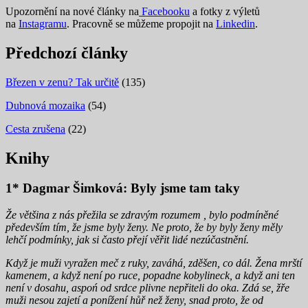
Upozornění na nové články na
Facebooku
a fotky z výletů
na
Instagramu
. Pracovně se můžeme propojit na
Linkedin
.
Předchozí články
Březen v zenu? Tak určitě
(135)
Dubnová mozaika
(54)
Cesta zrušena
(22)
Knihy
1* Dagmar Šimková: Byly jsme tam taky
Že většina z nás přežila se zdravým rozumem , bylo podmíněné
především tím, že jsme byly ženy. Ne proto, že by byly ženy měly
lehčí podmínky, jak si často přejí věřit lidé nezúčastnění.
Když je muži vyražen meč z ruky, zaváhá, zděšen, co dál. Žena mrští
kamenem, a když není po ruce, popadne kobylineck, a když ani ten
není v dosahu, aspoń od srdce plivne nepřiteli do oka. Zdá se, žře
muži nesou zajetí a ponížení hůř než ženy, snad proto, že od