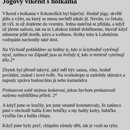
Jógový víkend s holkama
Víkend s holkama v Krkonoších byl báječný. Hodně jógy, skvělé
jídlo a výlet, na který se mnou nechtěl nikdo jít. Nevím, co čekaly,
jít výš, to už dojdeme do vesmíru. Jedna statečná se přidala, a když
už jdeme nahoru, tak na tu Labskou klidně doběhneme, hlavně když
stihneme ještě dortík, kávu a wellness. Holky toho k Labskému
vodopádu nachodily také dost.
Na Východě pokládáme za hrdiny ty, kdo si úctyhodně vytrénují
mysl, zatímco na Západě jsou za hvězdy ti, kdo si mistrně vytrénují
tělo.
2*
Zbytek byl přesně takový, jaký měl být: sauna, víno, hodně
povídání, známé i nové tváře. Na workshopu si ozdobily sklenice a
napsaly zprávu budoucímu já nebo kamarádce.
Prokazovat sobě stejnou laskavost, jakou bychom prokazovali
našemu nejbližšímu příteli.
2*
A když jsme se loučily, jen jsme smutně konstatovaly, že zatímco
paní v obchodě balila Ester hrníčky a my balily kufry, babička
využila čas a balila chlapy.
Když jsme byly pryč, chlapům zůstaly děti, tak je vzali na ryby.