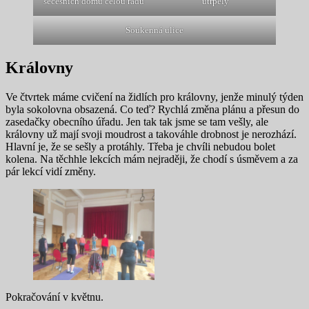
secesnich domů celou řadu
utrpěly
Soukenná ulice
Královny
Ve čtvrtek máme cvičení na židlích pro královny, jenže minulý týden
byla sokolovna obsazená. Co teď? Rychlá změna plánu a přesun do
zasedačky obecního úřadu. Jen tak tak jsme se tam vešly, ale
královny už mají svoji moudrost a takováhle drobnost je nerozhází.
Hlavní je, že se sešly a protáhly. Třeba je chvíli nebudou bolet
kolena. Na těchhle lekcích mám nejraději, že chodí s úsměvem a za
pár lekcí vidí změny.
Pokračování v květnu.