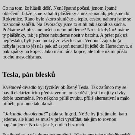
Co na tom, že hlásili déšť. Není špatné počasí, jenom špatné
oblečení. Takže jsme zabalili pláštěnky a než se nadáli, jeli jsme do
Rokytnice. Ráno bylo skoro sluníčko a teplo, cestou nahoru jsme se
rozhodně zahřáli. Na Dvoračky jsme to stihli tak akorát za sucha.
Počkáme až přestane pršet a nebo půjdeme? No tak když už máme
ty pláštěnky, tak je přece nebudeme nosit v batohu. A pršet pak už
nepřestalo, byli jsme mokrý ze všech stran. Vedoucí zájezdu (a
nebyla jsem to já) nás pak už aspoň nenutil jít ještě do Harrachova, a
pak zpátky na kopec. Jako mám ráda kopce, ale tohle už mi přišlo
trochu masochismus.
Tesla, pán blesků
Květnové divadlo byl fyzikův oblíbený Tesla. Tak zatímco my se
bavili elektrizujícím představením, on se děsil, jestli mají ty cívky
dobře uzemněné. Pro někoho příliš zvuku, příliš alternativní a málo
příběh, pro mne tak akorát.
“Jak máte dovolenou?
” ptala se Ingrid. Né že by jí zajímalo, kam
jedeme, ale kluci se musí v práci vystřídat, tak jim to rovnou
naplánujeme. No tak jasně, o nich bez nich.
Fyzikové se u nás doma rozmnožují.
“Co je pro tebe nejoblíbenější