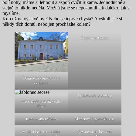
bolí nohy, máme si lehnout a aspoň cvičit rukama. Jednoduché a
stejně to nikdo nedělá. Možná jsme se neposunuli tak daleko, jak si
myslíme.
Kdo už na výstavě byl? Nebo se teprve chystá? A všimli jste si
někdy těch domů, nebo jen procházíte kolem?
Z výstavy Secese
Dům Scheybalových s
výstavou
Lidická ulice zezadu
ulice Budovatelů, vedle
lázní
ulice Komenského
Muzeum skla a bižuterie
V Lidické ulici najdete
Bývalé městské lázně