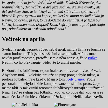
let spolu, to není jedna láska, ale několik.
Dvakrát Krkonoše, dva
rodinné výlety, dva večírky a dvě fáze spánku. Nejsme dvojky, ale
dvě jedničky.
Jaro je tu, i když záhon má stále zimní spánek. Tak
hlavně že jsme vyrazili na kopec, na který se mnou nechtěl nikdo jít.
Nevím, co čekali, jít výš, to už dojdeme do vesmíru
.
A je lepší být
kuňka, kedluben nebo křupka? Kolik kefíru je moc a proč potřebuju
po „odpočinkovém“ víkendu odpočinout?
Večírek na apríla
Svolat na apríla večírek vůbec nebyl apríl, minulá firma se loučila se
starou budovou. Tak jsme se všichni zase potkali. Alfons mne
nevítal příliš radostně, protože jsem o něm napsala, že je
kuňka
.
Nevím, co ho překvapuje, věděl, že to určitě napíšu.
Rozloučení s fotbálkem, vzpomínalo se, kde že se tu vlastně vzal.
Abychom utužili kolektiv, protože na ping pong nebylo místo, a
protože fotbálek hraje každý. Mám o tom i
celý článek
. Podle
personální to nebylo takhle komplikované, dostali ho proto, že je
máme rádi. A tak vznikl fenomén fotbálkových turnajů a utužování
týmu. Teď se stěhují bez fotbálku, kdo ví, co bude dál, kdo ještě se
rozuteče. Já už tímhle večírkem můžu kapitolu Helika také uzavřít.