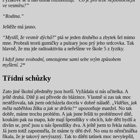
ve vesmíru?”
“Rodina.”
Ještěže má jasno.
“Myslíš, že vesmír dýchá
?” ptá se jeden druhého a zbytek šel mimo
mne. Probrali teorii gumičky a pulzary jsou prý jeho srdcovka. Tak
hlavně, že mu jde radioaktivita a neřešíme ve škole 5 z fyziky.
I když jsme svobodní, omezujeme sami sebe svým způsobem
myšlení. 2*
Třídní schůzky
Zato jiné školní předměty jsou horší. Vyžádala si nás učitelka. A
ještě druhá. Dítě ji asi přivede do blázince. Vlastně si zas tak moc
nestěžovala, tak jsem odcházela docela v dobré náladě. „
Vidělas, jak
měla naběhlou žilku a jak se držela?“
upozorňuje manžel. No tak
dobře, máme trochu problém. A jak jsme řešili to problémové dítě,
koukám pak na mapu, kde mají špendlíky v obcích, kde děti bydlí a
divím se, proč jsou u nás špendlíky dva. A ještě jsem to řekla nahlas.
Já jsem totiž zapomněla, že máme ty děti dvě. No ona to němčinářka
říkala, že je takový nevýrazný. Tak to dítěti tatínek moc nevylepšil,