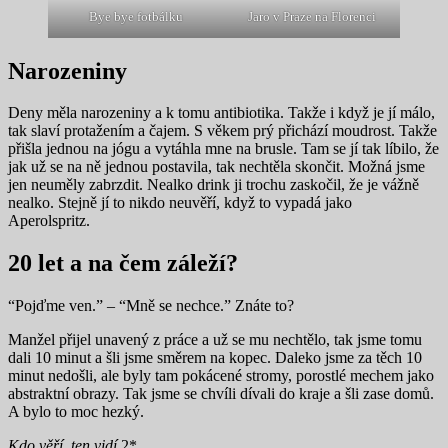
Bye bye fotbálku
Jaro v Praze na Florenci
Narozeniny
Deny měla narozeniny a k tomu antibiotika. Takže i když je jí málo,
tak slaví protažením a čajem. S věkem prý přichází moudrost. Takže
přišla jednou na jógu a vytáhla mne na brusle. Tam se jí tak líbilo, že
jak už se na ně jednou postavila, tak nechtěla skončit. Možná jsme
jen neuměly zabrzdit. Nealko drink ji trochu zaskočil, že je vážně
nealko. Stejně jí to nikdo neuvěří, když to vypadá jako
Aperolspritz.
20 let a na čem záleží?
“Pojďme ven.” – “Mně se nechce.” Znáte to?
Manžel přijel unavený z práce a už se mu nechtělo, tak jsme tomu
dali 10 minut a šli jsme směrem na kopec. Daleko jsme za těch 10
minut nedošli, ale byly tam pokácené stromy, porostlé mechem jako
abstraktní obrazy. Tak jsme se chvíli dívali do kraje a šli zase domů.
A bylo to moc hezký.
Kdo věří, ten vidí
2*