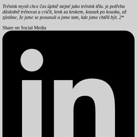
Trénink mysli chce čas úplně stejné jako trénink těla. je potřeba
důsledně trénovat a cvičit, krok za krokem, kousek po kousku, až
zjistíme, že jsme se posunuli a jsme tam, kde jsme chtěli být. 2*
Share on Social Media