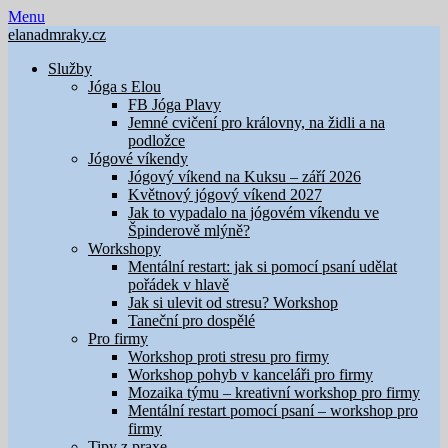
Skip
Menu
to
elanadmraky.cz
content
Služby
Jóga s Elou
FB Jóga Plavy
Jemné cvičení pro královny, na židli a na
podložce
Jógové víkendy
Jógový víkend na Kuksu – září 2026
Květnový jógový víkend 2027
Jak to vypadalo na jógovém víkendu ve
Špinderově mlýně?
Workshopy
Mentální restart: jak si pomocí psaní udělat
pořádek v hlavě
Jak si ulevit od stresu? Workshop
Taneční pro dospělé
Pro firmy
Workshop proti stresu pro firmy
Workshop pohyb v kanceláři pro firmy
Mozaika týmu – kreativní workshop pro firmy
Mentální restart pomocí psaní – workshop pro
firmy
Tipy z praxe