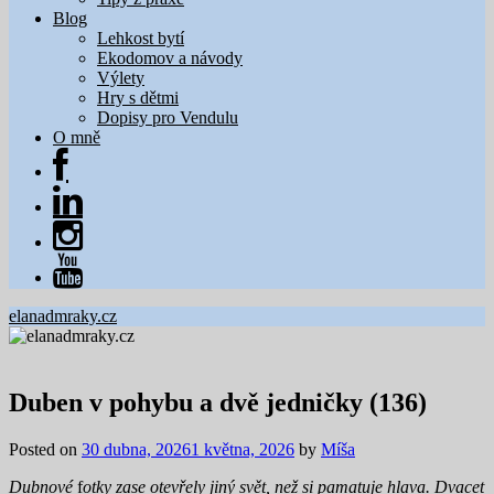
Blog
Lehkost bytí
Ekodomov a návody
Výlety
Hry s dětmi
Dopisy pro Vendulu
O mně
elanadmraky.cz
Duben v pohybu a dvě jedničky (136)
Posted on
30 dubna, 2026
1 května, 2026
by
Míša
Dubnové
f
otky zase otevřely jiný svět, než si pamatuje hlava. Dvacet