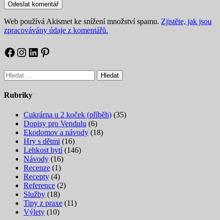
Web používá Akismet ke snížení množství spamu.
Zjistěte, jak jsou
zpracovávány údaje z komentářů.
Facebook
Instagram
LinkedIn
Pinterest
Vyhledávání
Rubriky
Cukrárna u 2 koček (příběh)
(35)
Dopisy pro Vendulu
(6)
Ekodomov a návody
(18)
Hry s dětmi
(16)
Lehkost bytí
(146)
Návody
(16)
Recenze
(1)
Recepty
(4)
Reference
(2)
Služby
(18)
Tipy z praxe
(11)
Výlety
(10)