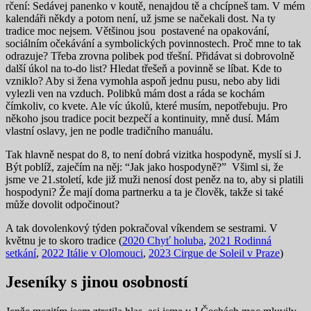
rčení: Sedávej panenko v koutě, nenajdou tě a chcípneš tam. V mém
kalendáři někdy a potom není, už jsme se načekali dost. Na ty
tradice moc nejsem. Většinou jsou postavené na opakování,
sociálním očekávání a symbolických povinnostech. Proč mne to tak
odrazuje? Třeba zrovna polibek pod třešní. Přidávat si dobrovolně
další úkol na to-do list? Hledat třešeň a povinně se líbat. Kde to
vzniklo? Aby si žena vymohla aspoň jednu pusu, nebo aby lidi
vylezli ven na vzduch. Polibků mám dost a ráda se kochám
čímkoliv, co kvete. Ale víc úkolů, které musím, nepotřebuju. Pro
někoho jsou tradice pocit bezpečí a kontinuity, mně dusí. Mám
vlastní oslavy, jen ne podle tradičního manuálu.
Tak hlavně nespat do 8, to není dobrá vizitka hospodyně, myslí si J.
Být poblíž, zaječím na něj: “Jak jako hospodyně?” Všiml si, že
jsme ve 21.století, kde již muži nenosí dost peněz na to, aby si platili
hospodyni? Že mají doma partnerku a ta je člověk, takže si také
může dovolit odpočinout?
A tak dovolenkový týden pokračoval víkendem se sestrami. V
květnu je to skoro tradice (
2020 Chyť holuba
,
2021 Rodinná
setkání
,
2022 Itálie v Olomouci
,
2023 Cirgue de Soleil v Praze
)
Jeseníky s jinou osobností