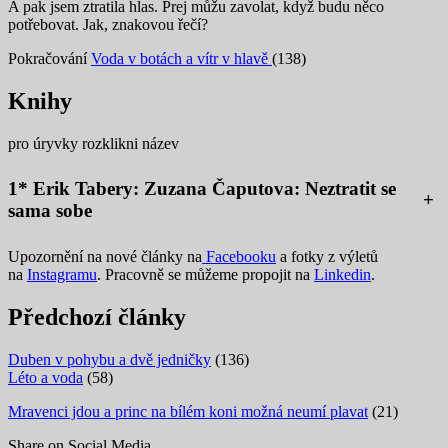
A pak jsem ztratila hlas. Prej můžu zavolat, když budu něco
potřebovat. Jak, znakovou řečí?
Pokračování
Voda v botách a vítr v hlavě
(138)
Knihy
pro úryvky rozklikni název
1* Erik Tabery: Zuzana Čaputova: Neztratit se
+
sama sobe
Upozornění na nové články na
Facebooku
a fotky z výletů
na
Instagramu
. Pracovně se můžeme propojit na
Linkedin
.
Předchozí články
Duben v pohybu a dvě jedničky
(136)
Léto a voda
(58)
Mravenci jdou a princ na bílém koni možná neumí plavat
(21)
Share on Social Media