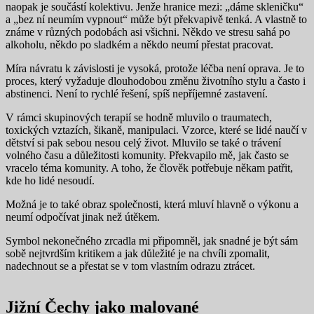
naopak je součástí kolektivu. Jenže hranice mezi: „dáme skleničku“
a „bez ní neumím vypnout“ může být překvapivě tenká. A vlastně to
známe v různých podobách asi všichni. Někdo ve stresu sahá po
alkoholu, někdo po sladkém a někdo neumí přestat pracovat.
Míra návratu k závislosti je vysoká, protože léčba není oprava. Je to
proces, který vyžaduje dlouhodobou změnu životního stylu a často i
abstinenci. Není to rychlé řešení, spíš nepříjemné zastavení.
V rámci skupinových terapií se hodně mluvilo o traumatech,
toxických vztazích, šikaně, manipulaci. Vzorce, které se lidé naučí v
dětství si pak sebou nesou celý život. Mluvilo se také o trávení
volného času a důležitosti komunity. Překvapilo mě, jak často se
vracelo téma komunity. A toho, že člověk potřebuje někam patřit,
kde ho lidé nesoudí.
Možná je to také obraz společnosti, která mluví hlavně o výkonu a
neumí odpočívat jinak než útěkem.
Symbol nekonečného zrcadla mi připomněl, jak snadné je být sám
sobě nejtvrdším kritikem a jak důležité je na chvíli zpomalit,
nadechnout se a přestat se v tom vlastním odrazu ztrácet.
Jižní Čechy jako malované