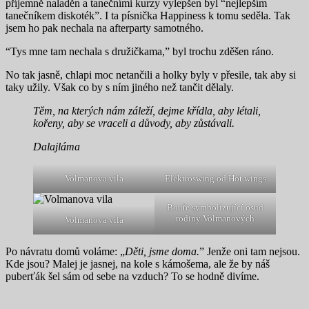
příjemně naladěn a tanečními kurzy vylepšen byl “nejlepším
tanečníkem diskoték”. I ta písnička Happiness k tomu seděla. Tak
jsem ho pak nechala na afterparty samotného.
“Tys mne tam nechala s družičkama,” byl trochu zděšen ráno.
No tak jasně, chlapi moc netančili a holky byly v přesile, tak aby si
taky užily. Však co by s ním jiného než tančit dělaly.
Těm, na kterých nám záleží, dejme křídla, aby létali,
kořeny, aby se vraceli a důvody, aby zůstávali.
Dalajláma
Volmanova vila
Elektroswing od Hot wings
Bouře symbolizující osud
rodiny Volmanových
Volmanova vila
Po návratu domů voláme: „
Děti, jsme doma.
” Jenže oni tam nejsou.
Kde jsou? Malej je jasnej, na kole s kámošema, ale že by náš
puberťák šel sám od sebe na vzduch? To se hodně divíme.