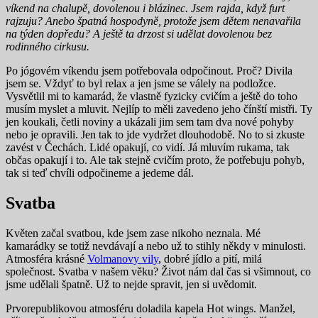
víkend na chalupě, dovolenou i blázinec. Jsem rajda, když furt
rajzuju? Anebo špatná hospodyně, protože jsem dětem nenavařila
na týden dopředu? A ještě ta drzost si udělat dovolenou bez
rodinného cirkusu.
Po jógovém víkendu jsem potřebovala odpočinout. Proč? Divila
jsem se. Vždyť to byl relax a jen jsme se válely na podložce.
Vysvětlil mi to kamarád, že vlastně fyzicky cvičím a ještě do toho
musím myslet a mluvit. Nejlíp to měli zavedeno jeho čínští mistři. Ty
jen koukali, četli noviny a ukázali jim sem tam dva nové pohyby
nebo je opravili. Jen tak to jde vydržet dlouhodobě. No to si zkuste
zavést v Čechách. Lidé opakují, co vidí. Já mluvím rukama, tak
občas opakují i to. Ale tak stejně cvičím proto, že potřebuju pohyb,
tak si teď chvíli odpočineme a jedeme dál.
Svatba
Květen začal svatbou, kde jsem zase nikoho neznala. Mé
kamarádky se totiž nevdávají a nebo už to stihly někdy v minulosti.
Atmosféra krásné
Volmanovy vily
, dobré jídlo a pití, milá
společnost. Svatba v našem věku? Život nám dal čas si všimnout, co
jsme udělali špatně. Už to nejde spravit, jen si uvědomit.
Prvorepublikovou atmosféru doladila kapela Hot wings. Manžel,