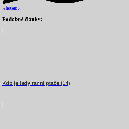
whatsapp
Podobné články:
Kdo je tady ranní ptáče (14)