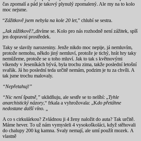
čas zpomalí a pád je takový plynulý zpomalený. Ale my na to kolo
moc nejsme.
“
Zážitkově jsem nebyla na kole 20 let
,” chlubí se sestra.
„
Jak zážitkově?
„divíme se. Kolo pro nás rozhodně není zážitek, spíš
jen dopravní prostředek.
Taky se slavily narozeniny. Jenže nikdo moc nepije, já nemluvím,
protože nemohu, někdo jiný nemluví, protože je tichý, hrát hry taky
nemůžeme, protože se u toho mluví. Jak to tak s květnovými
víkendy v Jeseníkách bývá, byla trochu zima, takže poslední letošní
svařák. Já ho poslední teda určitě nemám, podzim je tu za chvíli. A
tak jsme trochu malovaly.
“Nepřetahuj!”
“Nic není špatně,”
uklidňuju, ale sestře se to nelíbí: „
Tyhle
anarchistický názory
,“ frkala a vyhrožovala: „K
do přetáhne
nedostane další víno. „
A co s cirkulárkou? Zvládnou ji 4 ženy naložit do auta? Tak určitě.
Máme hever. To už nám vymysleli 4 vysokoškoláci, když stěhovali
do chalupy 200 kg kamna. Svaly nemají, ale umí použít mozek. A
vlastně