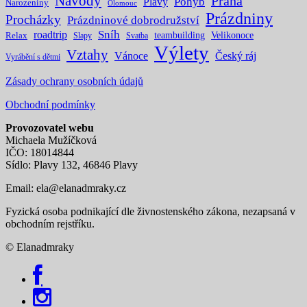
Návody
Praha
Pohyb
Plavy
Narozeniny
Olomouc
Prázdniny
Procházky
Prázdninové dobrodružství
Sníh
roadtrip
teambuilding
Velikonoce
Relax
Slapy
Svatba
Výlety
Vztahy
Vánoce
Český ráj
Vyrábění s dětmi
Zásady ochrany osobních údajů
Obchodní podmínky
Provozovatel webu
Michaela Mužíčková
IČO: 18014844
Sídlo: Plavy 132, 46846 Plavy
Email:
ela@elanadmraky.cz
Fyzická osoba podnikající dle živnostenského zákona, nezapsaná v
obchodním rejstříku.
© Elanadmraky