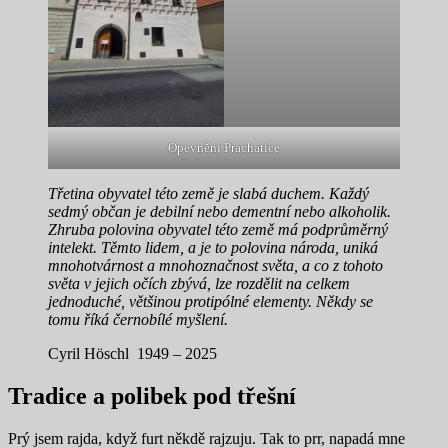
Opevnění Prachatice
Třetina obyvatel této země je slabá duchem. Každý
sedmý občan je debilní nebo dementní nebo alkoholik.
Zhruba polovina obyvatel této země má podprůměrný
intelekt. Těmto lidem, a je to polovina národa, uniká
mnohotvárnost a mnohoznačnost světa, a co z tohoto
světa v jejich očích zbývá, lze rozdělit na celkem
jednoduché, většinou protipólné elementy. Někdy se
tomu říká černobílé myšlení.
Cyril Höschl 1949 – 2025
Tradice a polibek pod třešní
Prý jsem rajda, když furt někdě rajzuju. Tak to prr, napadá mne