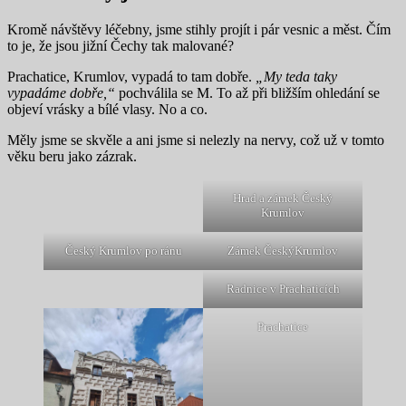
Kromě návštěvy léčebny, jsme stihly projít i pár vesnic a měst. Čím
to je, že jsou jižní Čechy tak malované?
Prachatice, Krumlov, vypadá to tam dobře.
„My teda taky
vypadáme dobře,“
pochválila se M. To až při bližším ohledání se
objeví vrásky a bílé vlasy. No a co.
Měly jsme se skvěle a ani jsme si nelezly na nervy, což už v tomto
věku beru jako zázrak.
Hrad a zámek Český
Krumlov
Český Krumlov po ránu
Zámek ČeskýKrumlov
Radnice v Prachaticích
Prachatice