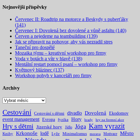
Nejnovější příspěvky
Červenec II: Roadtrip na motorce a Beskydy s puberťáky
(141)
Červenec I: Dovolená bez dovolené a vůně asfaltu (140)
Červen a nejedeme na teambuilding (139)
Jak se připravit na pohovor, aby vás nezradil stres
Taneční pro dospělé
Mozaika týmu – kreativní workshop pro firmy
Voda v botách a vítr v hlavě (138)
Mentální restart pomocí psaní – workshop pro firmy
Květnový blázinec (137)
Workshop pohyb v kanceláři pro firmy
Archivy
Archivy
Cestování
Dovolená
divadlo
Ekodomov
Cestování s dětmi
event management
Hory
Evropa
fyzika
hrady
hry na firemní akce
Kam vyrazit
Hry s dětmi
Jóga
Jizerské hory
Jídlo
Krkonoše
Město
lodě
Knihy
Lyže
Minimalismus
Motivace
morava