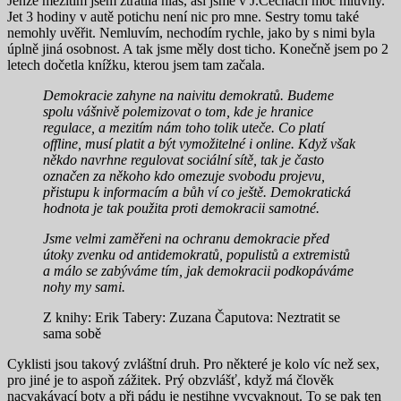
Jenže mezitím jsem ztratila hlas, asi jsme v J.Čechách moc mluvily.
Jet 3 hodiny v autě potichu není nic pro mne. Sestry tomu také
nemohly uvěřit. Nemluvím, nechodím rychle, jako by s nimi byla
úplně jiná osobnost. A tak jsme měly dost ticho. Konečně jsem po 2
letech dočetla knížku, kterou jsem tam začala.
Demokracie zahyne na naivitu demokratů. Budeme
spolu vášnivě polemizovat o tom, kde je hranice
regulace, a mezitím nám toho tolik uteče. Co platí
offline, musí platit a být vymožitelné i online. Když však
někdo navrhne regulovat sociální sítě, tak je často
označen za někoho kdo omezuje svobodu projevu,
přistupu k informacím a bůh ví co ještě. Demokratická
hodnota je tak použita proti demokracii samotné.
Jsme velmi zaměřeni na ochranu demokracie před
útoky zvenku od antidemokratů, populistů a extremistů
a málo se zabýváme tím, jak demokracii podkopáváme
nohy my sami.
Z knihy: Erik Tabery: Zuzana Čaputova: Neztratit se
sama sobě
Cyklisti jsou takový zvláštní druh. Pro některé je kolo víc než sex,
pro jiné je to aspoň zážitek. Prý obzvlášť, když má člověk
nacvakávací boty a při pádu je nestihne vycvaknout. To se pak ten