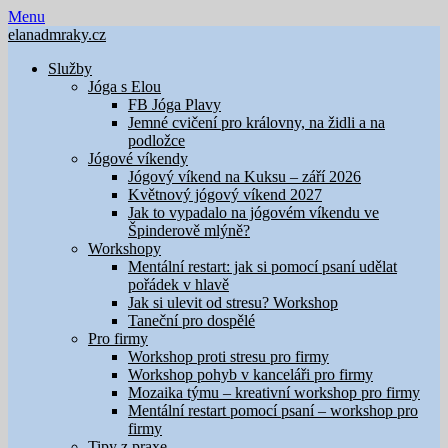
Skip
Menu
to
elanadmraky.cz
content
Služby
Jóga s Elou
FB Jóga Plavy
Jemné cvičení pro královny, na židli a na
podložce
Jógové víkendy
Jógový víkend na Kuksu – září 2026
Květnový jógový víkend 2027
Jak to vypadalo na jógovém víkendu ve
Špinderově mlýně?
Workshopy
Mentální restart: jak si pomocí psaní udělat
pořádek v hlavě
Jak si ulevit od stresu? Workshop
Taneční pro dospělé
Pro firmy
Workshop proti stresu pro firmy
Workshop pohyb v kanceláři pro firmy
Mozaika týmu – kreativní workshop pro firmy
Mentální restart pomocí psaní – workshop pro
firmy
Tipy z praxe