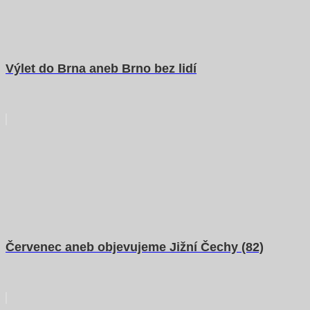
Výlet do Brna aneb Brno bez lidí
Červenec aneb objevujeme Jižní Čechy (82)