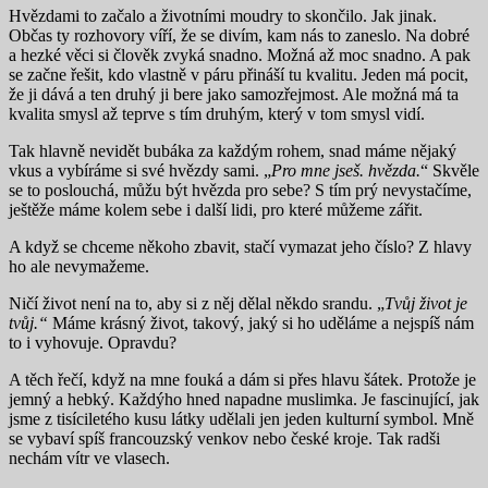
Hvězdami to začalo a životními moudry to skončilo. Jak jinak.
Občas ty rozhovory víří, že se divím, kam nás to zaneslo. Na dobré
a hezké věci si člověk zvyká snadno. Možná až moc snadno. A pak
se začne řešit, kdo vlastně v páru přináší tu kvalitu. Jeden má pocit,
že ji dává a ten druhý ji bere jako samozřejmost. Ale možná má ta
kvalita smysl až teprve s tím druhým, který v tom smysl vidí.
Tak hlavně nevidět bubáka za každým rohem, snad máme nějaký
vkus a vybíráme si své hvězdy sami. „
Pro mne jseš. hvězda.
“ Skvěle
se to poslouchá, můžu být hvězda pro sebe? S tím prý nevystačíme,
ještěže máme kolem sebe i další lidi, pro které můžeme zářit.
A když se chceme někoho zbavit, stačí vymazat jeho číslo? Z hlavy
ho ale nevymažeme.
Ničí život není na to, aby si z něj dělal někdo srandu. „
Tvůj život je
tvůj.“
Máme krásný život, takový, jaký si ho uděláme a nejspíš nám
to i vyhovuje. Opravdu?
A těch řečí, když na mne fouká a dám si přes hlavu šátek. Protože je
jemný a hebký. Každýho hned napadne muslimka. Je fascinující, jak
jsme z tisíciletého kusu látky udělali jen jeden kulturní symbol. Mně
se vybaví spíš francouzský venkov nebo české kroje. Tak radši
nechám vítr ve vlasech.