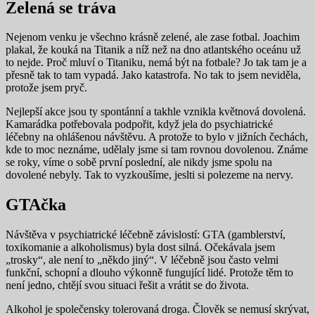
Zelená se tráva
Nejenom venku je všechno krásně zelené, ale zase fotbal. Joachim
plakal, že kouká na Titanik a níž než na dno atlantského oceánu už
to nejde. Proč mluví o Titaniku, nemá být na fotbale? Jo tak tam je a
přesně tak to tam vypadá. Jako katastrofa. No tak to jsem neviděla,
protože jsem pryč.
Nejlepší akce jsou ty spontánní a takhle vznikla květnová dovolená.
Kamarádka potřebovala podpořit, když jela do psychiatrické
léčebny na ohlášenou návštěvu. A protože to bylo v jižních čechách,
kde to moc neznáme, udělaly jsme si tam rovnou dovolenou. Známe
se roky, víme o sobě první poslední, ale nikdy jsme spolu na
dovolené nebyly. Tak to vyzkoušíme, jeslti si polezeme na nervy.
GTAčka
Návštěva v psychiatrické léčebně závislostí: GTA (gamblerství,
toxikomanie a alkoholismus) byla dost silná. Očekávala jsem
„trosky“, ale není to „někdo jiný“. V léčebně jsou často velmi
funkční, schopní a dlouho výkonně fungující lidé. Protože těm to
není jedno, chtějí svou situaci řešit a vrátit se do života.
Alkohol je společensky tolerovaná droga. Člověk se nemusí skrývat,