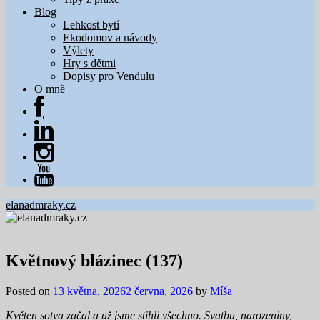
Blog
Lehkost bytí
Ekodomov a návody
Výlety
Hry s dětmi
Dopisy pro Vendulu
O mně
elanadmraky.cz
Květnový blázinec (137)
Posted on
13 května, 2026
2 června, 2026
by
Míša
Květen sotva začal a už jsme stihli všechno. Svatbu, narozeniny,