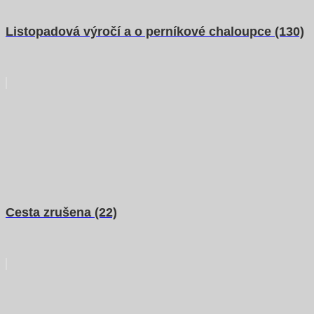
Listopadová výročí a o perníkové chaloupce (130)
Cesta zrušena (22)