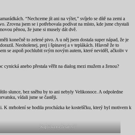
amarádkách. “Nechceme jít ani na výlet,” svíjelo se dítě na zemi a
o. Zrovna jsem se i potřebovala podívat na místo, kde jsme chystali
rémovou pěnou, že jsme si musely dát dvě.
měli konečně to zelené pivo. A u něj jsem dostala super nápad, že je
razil. Neoholenej, prej i špinavej a v teplákách. Hlavně že to
 jsem se aspoň pochlubit svým novým autem, které neviděl, ačkoliv v
 moc cynická anebo přestala věřit na dialog mezi mužem a ženou?
 svítilo slunce, bez sněhu by to ani nebyly Velikonoce. A odpoledne
vatsku, vídali jsme se častěji.
i. K mrholení se hodila procházka ke kostelíčku, který byl motivem k
Kaplička na Tesařově