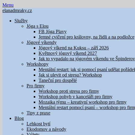
Skip
Menu
to
elanadmraky.cz
content
Služby
Jóga s Elou
FB Jóga Plavy
Jemné cvičení pro královny, na židli a na podložce
Jógové víkendy
Jógový víkend na Kuksu – září 2026
Květnový jógový víkend 2027
Jak to vypadalo na jógovém víkendu ve Špindero
Workshopy
Mentální restart: jak si pomocí psaní udělat pořáde
Jak si ulevit od stresu? Workshop
Taneční pro dospělé
Pro firmy
Workshop proti stresu pro firmy
Workshop pohyb v kanceláři pro firmy
Mozaika týmu – kreativní workshop pro firmy
Mentální restart pomocí psaní – workshop pro fir
Tipy z praxe
Blog
Lehkost bytí
Ekodomov a návody
Výlety