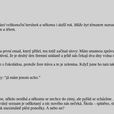
mizel velikonoční beránek a někomu i další rok. Může byt tématem naro
m a létem.
a první email, který přišel, ten totiž začínal slovy: Mám smutnou zpr
ivní, že je druhý den firemní snídaně a ještě nás čekají dva dny volna 
en s čokoládou, protože žere trávu a to je zelenina. Když jsme ho tam t
uky: “já mám jenom ucho.”
, někdo nestíhá a někomu se nechce do zimy, ale pořád se scházíme. 
ný seznam je odškrtaný a nic nového nás nečeká. Škola – splněno, stře
tak maximálně plést ponožky. A nebo ne?