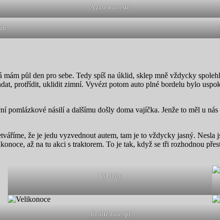
A zase na cestě
adu
á mám půl den pro sebe. Tedy spíš na úklid, sklep mně vždycky spolehl
, protřídit, uklidit zimní. Vyvézt potom auto plné bordelu bylo uspokoj
oční pomlázkové násilí a dalšímu došly doma vajíčka. Jenže to měl u ná
váříme, že je jedu vyzvednout autem, tam je to vždycky jasný. Nesla js
onoce, až na tu akci s traktorem. To je tak, když se tři rozhodnou přestě
Výhledy
To dítě zase spí