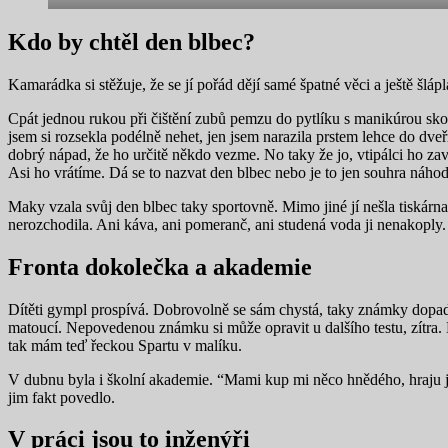
Kdo by chtěl den blbec?
Kamarádka si stěžuje, že se jí pořád dějí samé špatné věci a ještě šlá
Cpát jednou rukou při čištění zubů pemzu do pytlíku s manikúrou sko
jsem si rozsekla podélně nehet, jen jsem narazila prstem lehce do dveří
dobrý nápad, že ho určitě někdo vezme. No taky že jo, vtipálci ho zav
Asi ho vrátíme. Dá se to nazvat den blbec nebo je to jen souhra náho
Maky vzala svůj den blbec taky sportovně. Mimo jiné jí nešla tiskárn
nerozchodila. Ani káva, ani pomeranč, ani studená voda ji nenakopl
Fronta dokolečka a akademie
Dítěti gympl prospívá. Dobrovolně se sám chystá, taky známky dopadly 
matoucí. Nepovedenou známku si může opravit u dalšího testu, zítra. Pt
tak mám teď řeckou Spartu v malíku.
V dubnu byla i školní akademie. “Mami kup mi něco hnědého, hraju jí
jim fakt povedlo.
V práci jsou to inženýři