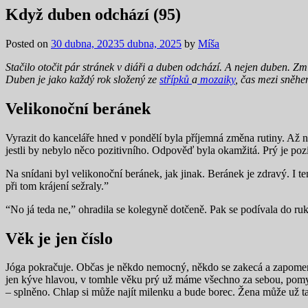
Když duben odchází (95)
Posted on
30 dubna, 2023
5 dubna, 2025
by
Míša
Stačilo otočit pár stránek v diáři a duben odchází. A nejen duben. Z
Duben je jako každý rok složený ze
střípků
a
mozaiky
, čas mezi sněhe
Velikonoční beránek
Vyrazit do kanceláře hned v pondělí byla příjemná změna rutiny. Až n
jestli by nebylo něco pozitivního. Odpověď byla okamžitá. Prý je pozit
Na snídani byl velikonoční beránek, jak jinak. Beránek je zdravý. I t
při tom krájení sežraly.”
“No já teda ne,” ohradila se kolegyně dotčeně. Pak se podívala do r
Věk je jen číslo
Jóga pokračuje. Občas je někdo nemocný, někdo se zakecá a zapomene
jen kýve hlavou, v tomhle věku prý už máme všechno za sebou, pomysl
– splněno. Chlap si může najít milenku a bude borec. Žena může už 