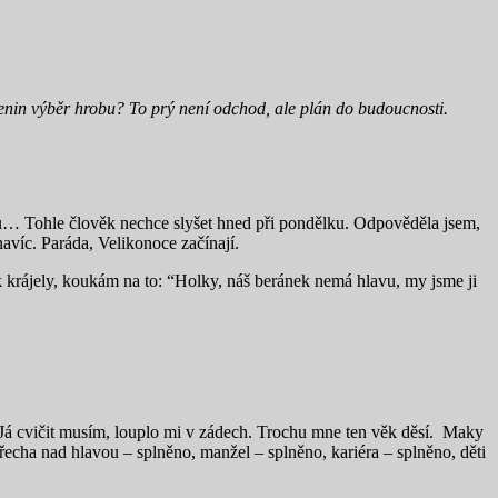
zenin výběr hrobu? To prý není odchod, ale plán do budoucnosti.
ávu… Tohle člověk nechce slyšet hned při pondělku. Odpověděla jsem,
navíc. Paráda, Velikonoce začínají.
ak krájely, koukám na to: “Holky, náš beránek nemá hlavu, my jsme ji
Já cvičit musím, louplo mi v zádech. Trochu mne ten věk děsí. Maky
cha nad hlavou – splněno, manžel – splněno, kariéra – splněno, děti