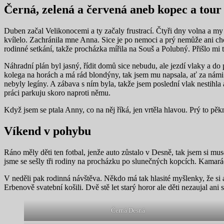
Černá, zelená a červená aneb kopec a tour
Duben začal Velikonocemi a ty začaly frustrací. Čtyři dny volna a my 
kvílelo. Zachránila mne Anna. Sice je po nemoci a prý nemůže ani cho
rodinné setkání, takže procházka mířila na Souš a Polubný. Přišlo mi
Náhradní plán byl jasný, řídit domů sice nebudu, ale jezdí vlaky a do
kolega na horách a má rád blondýny, tak jsem mu napsala, ať za námi 
nebyly legíny. A zábava s ním byla, takže jsem poslední vlak nestihl
práci parkuju skoro naproti němu.
Když jsem se ptala Anny, co na něj říká, jen vrtěla hlavou. Prý to pě
Víkend v pohybu
Ráno měly děti ten fotbal, jenže auto zůstalo v Desně, tak jsem si muse
jsme se sešly tři rodiny na procházku po slunečných kopcích. Kamarádi
V neděli pak rodinná návštěva. Někdo má tak hlasité myšlenky, že si 
Erbenově svatební košili. Dvě stě let starý horor ale děti nezaujal a
Černá Desná