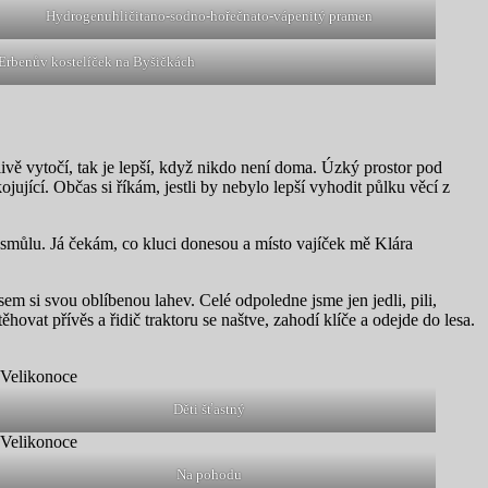
Hydrogenuhličitano-sodno-hořečnato-vápenitý pramen
Erbenův kostelíček na Byšičkách
ivě vytočí, tak je lepší, když nikdo není doma. Úzký prostor pod
ující. Občas si říkám, jestli by nebylo lepší vyhodit půlku věcí z
s smůlu. Já čekám, co kluci donesou a místo vajíček mě Klára
em si svou oblíbenou lahev. Celé odpoledne jsme jen jedli, pili,
hovat přívěs a řidič traktoru se naštve, zahodí klíče a odejde do lesa.
Děti šťastný
Na pohodu