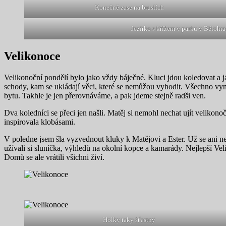
Konečně zase na bruslích
Jezírko s křížem v parku v Bělohr
Velikonoce
Velikonoční pondělí bylo jako vždy báječné. Kluci jdou koledovat a j
schody, kam se ukládají věci, které se nemůžou vyhodit. Všechno vyndat
bytu. Takhle je jen přerovnáváme, a pak jdeme stejně radši ven.
Dva koledníci se přeci jen našli. Matěj si nemohl nechat ujít velikon
inspirovala klobásami.
V poledne jsem šla vyzvednout kluky k Matějovi a Ester. Už se ani net
užívali si sluníčka, výhledů na okolní kopce a kamarády. Nejlepší Velik
Domů se ale vrátili všichni živí.
Holky taky šťastný