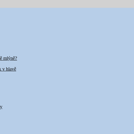
vě mlýně?
k v hlavě
my