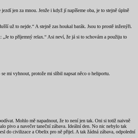
e jezdí jen za mnou. Jenže i když jí napíšeme oba, je to stejně úplně
ší už to nejde.“ A stejně zas houkal barák. Jsou to prostě inženýři.
„Je to příjemný relax.“ Asi neví, že já si to schovám a použiju to
e mi vyhnout, protože mi slíbil napsat něco o heliportu.
podívat. Mohlo mě napadnout, že to není jen tak. Oni si totiž naivně
kalo pivo a navečer taneční zábava. Ideální den. No nic nebylo tak
esl do civilizace a Obelix pro ně přijel. A tak žádná zábava, odpolední