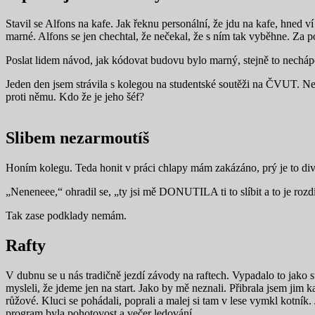
Stavil se Alfons na kafe. Jak řeknu personální, že jdu na kafe, hned ví
marné. Alfons se jen chechtal, že nečekal, že s ním tak vyběhne. Za posl
Poslat lidem návod, jak kódovat budovu bylo marný, stejně to nechápo
Jeden den jsem strávila s kolegou na studentské soutěži na ČVUT. Necht
proti němu. Kdo že je jeho šéf?
Slibem nezarmoutíš
Honím kolegu. Teda honit v práci chlapy mám zakázáno, prý je to divn
„Neneneee,“ ohradil se, „ty jsi mě DONUTILA ti to slíbit a to je rozdí
Tak zase podklady nemám.
Rafty
V dubnu se u nás tradičně jezdí závody na raftech. Vypadalo to jako su
mysleli, že jdeme jen na start. Jako by mě neznali. Přibrala jsem jim 
růžové. Kluci se pohádali, poprali a malej si tam v lese vymkl kotník.
program byla pohotovost a večer ledování.