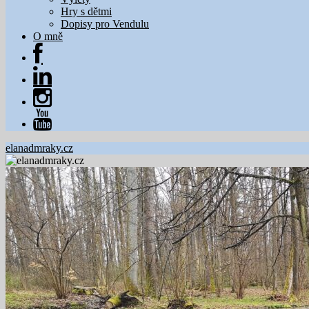
Hry s dětmi
Dopisy pro Vendulu
O mně
elanadmraky.cz