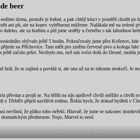
 de beer
sedíme doma, protože je fotbal, a pak chtějí kluci v pondělí chodit po k
dit ani pít, ale na kopec vyběhnout můžeme. Nalákala mě na zelené piv
 to daleko, ale za hodinu a půl jsme seděly u černého s tak lahodnou k
 posledního zbývalo ještě 5 hodin. Pokračovaly jsme přes Kořenov, kde 
přijede na Příchovice. Tam měli pro změnu červené pivo a kolega fakt do
a a ještě začalo pršet. Nezbylo mu, než nás svézt dolů do Desné, mohla
kně hrál, že se zajímá a povídá si, ale ona už na to nikomu neskočí. Je
la přivstat a projít se. Na hřišti na nás aprílově chvíli sněžilo a chvíli
 z Třebíče přijeli navštívit rodinu. Řekla bych, že dokud bydleli v Chor
ani nevšiml, že půlku toho neřekl. Hlavně, že jsme se nakonec domluvil
ni s dramatickým přednesem. Nojo, Marvel to není.
Ještě poslední sníh na sjezdovce na Černé Říčce