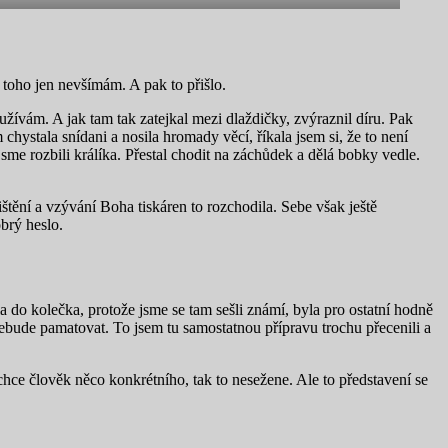
i toho jen nevšímám. A pak to přišlo.
ívám. A jak tam tak zatejkal mezi dlaždičky, zvýraznil díru. Pak
 chystala snídani a nosila hromady věcí, říkala jsem si, že to není
sme rozbili králíka. Přestal chodit na záchůdek a dělá bobky vedle.
štění a vzývání Boha tiskáren to rozchodila. Sebe však ještě
brý heslo.
a do kolečka, protože jsme se tam sešli známí, byla pro ostatní hodně
o nebude pamatovat. To jsem tu samostatnou přípravu trochu přecenili a
hce člověk něco konkrétního, tak to nesežene. Ale to představení se