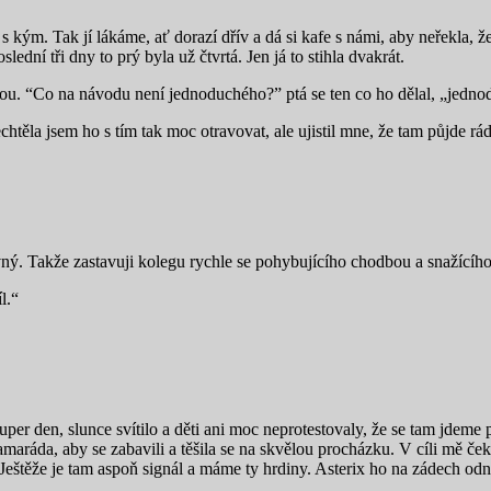
 s kým. Tak jí lákáme, ať dorazí dřív a dá si kafe s námi, aby neřekla, ž
ední tři dny to prý byla už čtvrtá. Jen já to stihla dvakrát.
u. “Co na návodu není jednoduchého?” ptá se ten co ho dělal, „jednoduš
ěla jsem ho s tím tak moc otravovat, ale ujistil mne, že tam půjde rád: 
ý. Takže zastavuji kolegu rychle se pohybujícího chodbou a snažícího s
l.“
per den, slunce svítilo a děti ani moc neprotestovaly, že se tam jdeme 
kamaráda, aby se zabavili a těšila se na skvělou procházku. V cíli mě če
 Ještěže je tam aspoň signál a máme ty hrdiny. Asterix ho na zádech odn