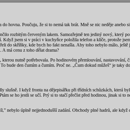
pla do hovna. Poučuju, že si to nemá tak brát. Mně se nic neděje anebo s
nčilo rozbitým červeným lakem. Samozřejmě ten jediný nový, který použ
. Když jsem si v práci v kuchyňce položila telefon a klíče, protože jsem
řeli do skříňky, kde bych ho fakt nenašla. Aby toho nebylo málo, ještě j
d. A má cenu z toho dělat drama?
a, kterou nutně potřebovala. Po hodinovém přemlouvání, nastavování, či
y. To bude den čumím a čumím. Proč ne. „Čum dokud můžeš“ je taky do
slušně. I když fronta na dějepisářku při třídních schůzkách, která byl
ám se ho jestli se učí. Prý si to stačí přečíst před hodinou, jinak si t
l,” nebylo úplně nejjednodušší zadání. Obchody plné hadrů, ale když c