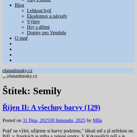
Blog
Lehkost bytí
Ekodomov a návody
Výlety
Hry s dětmi
Dopisy pro Vendulu
O mně
elanadmraky.cz
Štítek:
Semily
Říjen II: A všechny barvy (129)
Posted on
31 října, 2025
30 listopadu, 2025
by
Míša
Pojď na výlet, užijeme si barvy podzimu,” lákali mě a já neřeknu ne.
Prší, v Jizerkách je mlha a zelené smrky. V Krkonoších prší a je