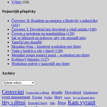
Výlety
(10)
Nejnovější příspěvky
Červenec II: Roadtrip na motorce a Beskydy s puberťáky
(141)
Červenec I: Dovolená bez dovolené a vůně asfaltu (140)
Červen a nejedeme na teambuilding (139)
Jak se připravit na pohovor, aby vás nezradil stres
Taneční pro dospělé
Mozaika týmu – kreativní workshop pro firmy
Voda v botách a vítr v hlavě (138)
Mentální restart pomocí psaní – workshop pro firmy
Květnový blázinec (137)
Workshop pohyb v kanceláři pro firmy
Archivy
Archivy
Cestování
Dovolená
divadlo
Ekodomov
Cestování s dětmi
event management
Hory
Evropa
fyzika
hrady
hry na firemní akce
Kam vyrazit
Hry s dětmi
Jóga
Jizerské hory
Jídlo