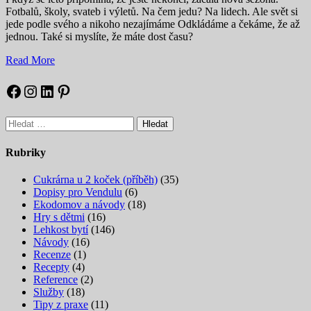
Fotbalů, školy, svateb i výletů. Na čem jedu? Na lidech. Ale svět si
jede podle svého a nikoho nezajímáme Odkládáme a čekáme, že až
jednou. Také si myslíte, že máte dost času?
Read More
Facebook
Instagram
LinkedIn
Pinterest
Vyhledávání
Rubriky
Cukrárna u 2 koček (příběh)
(35)
Dopisy pro Vendulu
(6)
Ekodomov a návody
(18)
Hry s dětmi
(16)
Lehkost bytí
(146)
Návody
(16)
Recenze
(1)
Recepty
(4)
Reference
(2)
Služby
(18)
Tipy z praxe
(11)