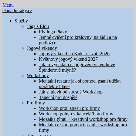
Skip
Menu
to
elanadmraky.cz
content
Služby
Jóga s Elou
FB Jóga Plavy
Jemné cvičení pro královny, na židli a na
podložce
Jógové víkendy
Jógový víkend na Kuksu – září 2026
Květnový jógový víkend 2027
Jak to vypadalo na jógovém víkendu ve
Špinderově mlýně?
Workshopy
Mentální restart: jak si pomocí psaní udělat
pořádek v hlavě
Jak si ulevit od stresu? Workshop
Taneční pro dospělé
Pro firmy
Workshop proti stresu pro firmy
Workshop pohyb v kanceláři pro firmy
Mozaika týmu – kreativní workshop pro firmy
Mentální restart pomocí psaní – workshop pro
firmy
Tipy z praxe