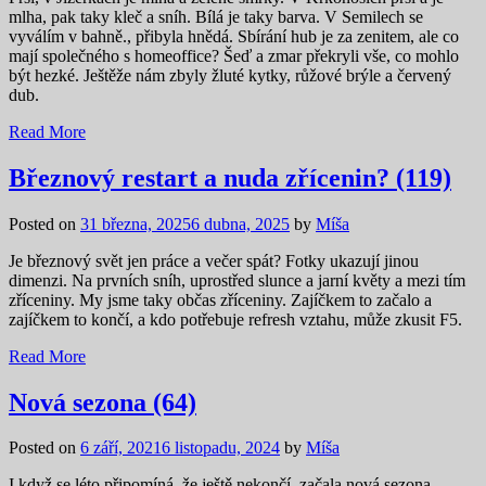
mlha, pak taky kleč a sníh. Bílá je taky barva. V Semilech se
vyválím v bahně., přibyla hnědá. Sbírání hub je za zenitem, ale co
mají společného s homeoffice? Šeď a zmar překryli vše, co mohlo
být hezké. Ještěže nám zbyly žluté kytky, růžové brýle a červený
dub.
Read More
Březnový restart a nuda zřícenin? (119)
Posted on
31 března, 2025
6 dubna, 2025
by
Míša
Je březnový svět jen práce a večer spát? Fotky ukazují jinou
dimenzi. Na prvních sníh, uprostřed slunce a jarní květy a mezi tím
zříceniny. My jsme taky občas zříceniny. Zajíčkem to začalo a
zajíčkem to končí, a kdo potřebuje refresh vztahu, může zkusit F5.
Read More
Nová sezona (64)
Posted on
6 září, 2021
6 listopadu, 2024
by
Míša
I když se léto připomíná, že ještě nekončí, začala nová sezona.