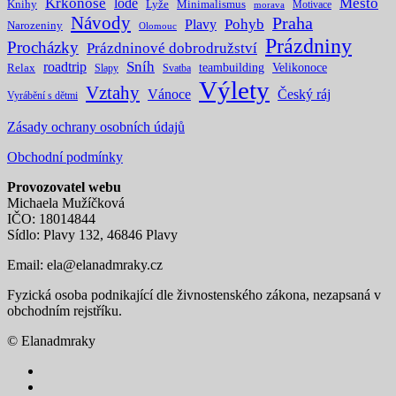
Krkonoše
Město
lodě
Knihy
Lyže
Minimalismus
Motivace
morava
Návody
Praha
Pohyb
Plavy
Narozeniny
Olomouc
Prázdniny
Procházky
Prázdninové dobrodružství
Sníh
roadtrip
teambuilding
Velikonoce
Relax
Slapy
Svatba
Výlety
Vztahy
Vánoce
Český ráj
Vyrábění s dětmi
Zásady ochrany osobních údajů
Obchodní podmínky
Provozovatel webu
Michaela Mužíčková
IČO: 18014844
Sídlo: Plavy 132, 46846 Plavy
Email:
ela@elanadmraky.cz
Fyzická osoba podnikající dle živnostenského zákona, nezapsaná v
obchodním rejstříku.
© Elanadmraky