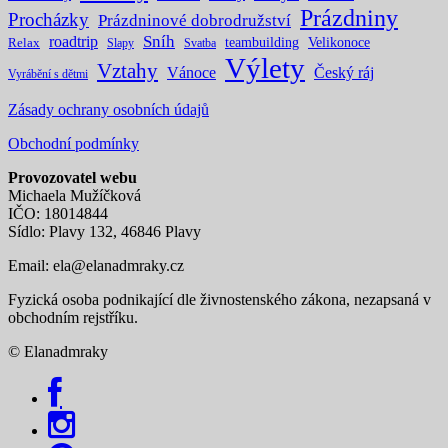
Prázdniny
Procházky
Prázdninové dobrodružství
Sníh
roadtrip
teambuilding
Velikonoce
Relax
Slapy
Svatba
Výlety
Vztahy
Vánoce
Český ráj
Vyrábění s dětmi
Zásady ochrany osobních údajů
Obchodní podmínky
Provozovatel webu
Michaela Mužíčková
IČO: 18014844
Sídlo: Plavy 132, 46846 Plavy
Email:
ela@elanadmraky.cz
Fyzická osoba podnikající dle živnostenského zákona, nezapsaná v
obchodním rejstříku.
© Elanadmraky