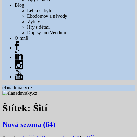
Blog
Lehkost bytí
Ekodomov a návody
Výlety
Hry s dětmi
Dopisy pro Vendulu
O mně
elanadmraky.cz
Štítek:
Šití
Nová sezona (64)