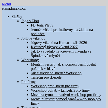
Skip
Menu
to
elanadmraky.cz
content
Služby
Jóga s Elou
FB Jóga Plavy
Jemné cvičení pro královny, na židli a na
podložce
Jógové víkendy
Jógový víkend na Kuksu – září 2026
Květnový jógový víkend 2027
Jak to vypadalo na jógovém víkendu ve
Špinderově mlýně?
Workshopy
Mentální restart: jak si pomocí psaní udělat
pořádek v hlavě
Jak si ulevit od stresu? Workshop
Taneční pro dospělé
Pro firmy
Workshop proti stresu pro firmy
Workshop pohyb v kanceláři pro firmy
Mozaika týmu – kreativní workshop pro firmy
Mentální restart pomocí psaní – workshop pro
firmy
Tipy z praxe