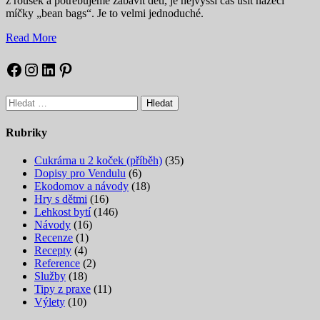
z roušek a potřebujeme zabavit děti, je nejvyšší čas ušít házecí
míčky „bean bags“. Je to velmi jednoduché.
Read More
Facebook
Instagram
LinkedIn
Pinterest
Vyhledávání
Rubriky
Cukrárna u 2 koček (příběh)
(35)
Dopisy pro Vendulu
(6)
Ekodomov a návody
(18)
Hry s dětmi
(16)
Lehkost bytí
(146)
Návody
(16)
Recenze
(1)
Recepty
(4)
Reference
(2)
Služby
(18)
Tipy z praxe
(11)
Výlety
(10)