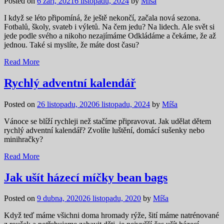
Posted on
6 září, 2021
6 listopadu, 2024
by
Míša
I když se léto připomíná, že ještě nekončí, začala nová sezona.
Fotbalů, školy, svateb i výletů. Na čem jedu? Na lidech. Ale svět si
jede podle svého a nikoho nezajímáme Odkládáme a čekáme, že až
jednou. Také si myslíte, že máte dost času?
Read More
Rychlý adventní kalendář
Posted on
26 listopadu, 2020
6 listopadu, 2024
by
Míša
Vánoce se blíží rychleji než stačíme připravovat. Jak udělat dětem
rychlý adventní kalendář? Zvolíte luštění, domácí sušenky nebo
minihračky?
Read More
Jak ušít házecí míčky bean bags
Posted on
9 dubna, 2020
26 listopadu, 2020
by
Míša
Když teď máme všichni doma hromady rýže, šití máme natrénované