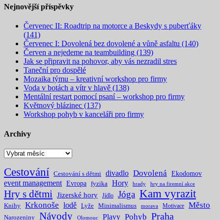
Nejnovější příspěvky
Červenec II: Roadtrip na motorce a Beskydy s puberťáky
(141)
Červenec I: Dovolená bez dovolené a vůně asfaltu (140)
Červen a nejedeme na teambuilding (139)
Jak se připravit na pohovor, aby vás nezradil stres
Taneční pro dospělé
Mozaika týmu – kreativní workshop pro firmy
Voda v botách a vítr v hlavě (138)
Mentální restart pomocí psaní – workshop pro firmy
Květnový blázinec (137)
Workshop pohyb v kanceláři pro firmy
Archivy
Archivy
Cestování
Dovolená
divadlo
Ekodomov
Cestování s dětmi
event management
Hory
Evropa
fyzika
hrady
hry na firemní akce
Kam vyrazit
Hry s dětmi
Jóga
Jizerské hory
Jídlo
Krkonoše
Město
lodě
Knihy
Lyže
Minimalismus
Motivace
morava
Návody
Praha
Pohyb
Plavy
Narozeniny
Olomouc