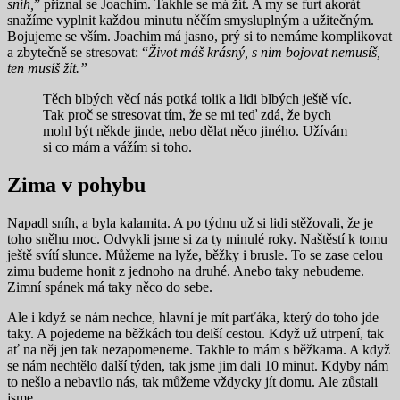
sníh,
” přiznal se Joachim. Takhle se má žít. A my se furt akorát
snažíme vyplnit každou minutu něčím smysluplným a užitečným.
Bojujeme se vším. Joachim má jasno, prý si to nemáme komplikovat
a zbytečně se stresovat: “
Život máš krásný, s nim bojovat nemusíš,
ten musíš žít.”
Těch blbých věcí nás potká tolik a lidi blbých ještě víc.
Tak proč se stresovat tím, že se mi teď zdá, že bych
mohl být někde jinde, nebo dělat něco jiného. Užívám
si co mám a vážím si toho.
Zima v pohybu
Napadl sníh, a byla kalamita. A po týdnu už si lidi stěžovali, že je
toho sněhu moc. Odvykli jsme si za ty minulé roky. Naštěstí k tomu
ještě svítí slunce. Můžeme na lyže, běžky i brusle. To se zase celou
zimu budeme honit z jednoho na druhé. Anebo taky nebudeme.
Zimní spánek má taky něco do sebe.
Ale i když se nám nechce, hlavní je mít parťáka, který do toho jde
taky. A pojedeme na běžkách tou delší cestou. Když už utrpení, tak
ať na něj jen tak nezapomeneme. Takhle to mám s běžkama. A když
se nám nechtělo další týden, tak jsme jim dali 10 minut. Kdyby nám
to nešlo a nebavilo nás, tak můžeme vždycky jít domu. Ale zůstali
jsme.