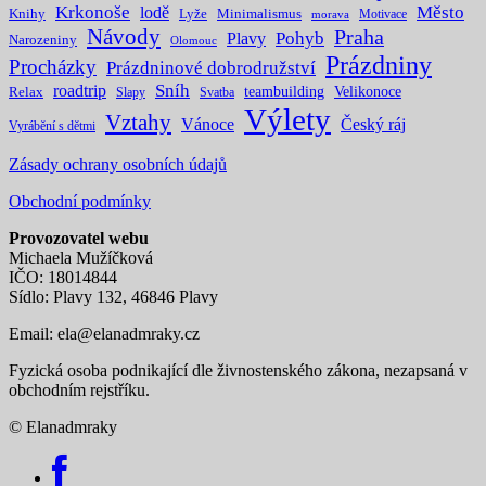
Krkonoše
Město
lodě
Knihy
Lyže
Minimalismus
Motivace
morava
Návody
Praha
Pohyb
Plavy
Narozeniny
Olomouc
Prázdniny
Procházky
Prázdninové dobrodružství
Sníh
roadtrip
teambuilding
Velikonoce
Relax
Slapy
Svatba
Výlety
Vztahy
Vánoce
Český ráj
Vyrábění s dětmi
Zásady ochrany osobních údajů
Obchodní podmínky
Provozovatel webu
Michaela Mužíčková
IČO: 18014844
Sídlo: Plavy 132, 46846 Plavy
Email:
ela@elanadmraky.cz
Fyzická osoba podnikající dle živnostenského zákona, nezapsaná v
obchodním rejstříku.
© Elanadmraky