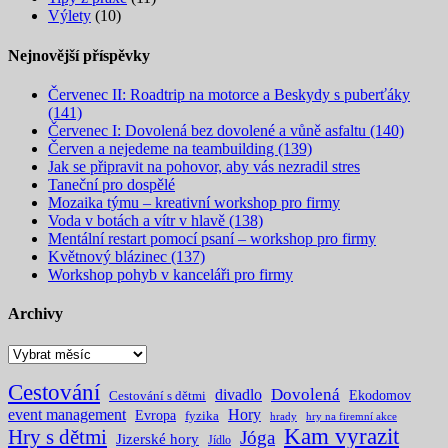
Výlety
(10)
Nejnovější příspěvky
Červenec II: Roadtrip na motorce a Beskydy s puberťáky
(141)
Červenec I: Dovolená bez dovolené a vůně asfaltu (140)
Červen a nejedeme na teambuilding (139)
Jak se připravit na pohovor, aby vás nezradil stres
Taneční pro dospělé
Mozaika týmu – kreativní workshop pro firmy
Voda v botách a vítr v hlavě (138)
Mentální restart pomocí psaní – workshop pro firmy
Květnový blázinec (137)
Workshop pohyb v kanceláři pro firmy
Archivy
Archivy
Cestování
Dovolená
divadlo
Ekodomov
Cestování s dětmi
event management
Hory
Evropa
fyzika
hrady
hry na firemní akce
Kam vyrazit
Hry s dětmi
Jóga
Jizerské hory
Jídlo