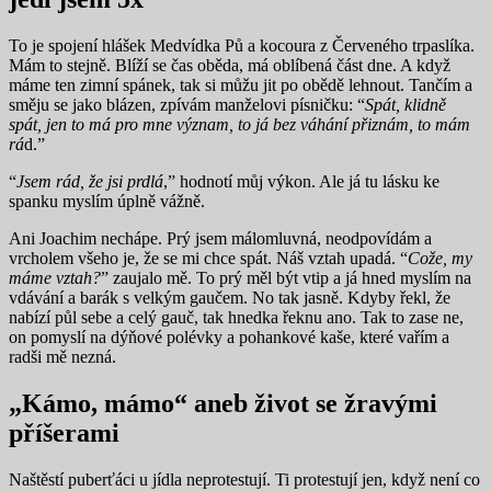
To je spojení hlášek Medvídka Pů a kocoura z Červeného trpaslíka.
Mám to stejně. Blíží se čas oběda, má oblíbená část dne. A když
máme ten zimní spánek, tak si můžu jit po obědě lehnout. Tančím a
směju se jako blázen, zpívám manželovi písničku: “
Spát, klidně
spát, jen to má pro mne význam, to já bez váhání přiznám, to mám
rá
d.”
“
Jsem rád, že jsi prdlá
,” hodnotí můj výkon. Ale já tu lásku ke
spanku myslím úplně vážně.
Ani Joachim nechápe. Prý jsem málomluvná, neodpovídám a
vrcholem všeho je, že se mi chce spát. Náš vztah upadá. “
Cože, my
máme vztah?
” zaujalo mě. To prý měl být vtip a já hned myslím na
vdávání a barák s velkým gaučem. No tak jasně. Kdyby řekl, že
nabízí půl sebe a celý gauč, tak hnedka řeknu ano. Tak to zase ne,
on pomyslí na dýňové polévky a pohankové kaše, které vařím a
radši mě nezná.
„Kámo, mámo“ aneb život se žravými
příšerami
Naštěstí puberťáci u jídla neprotestují. Ti protestují jen, když není co