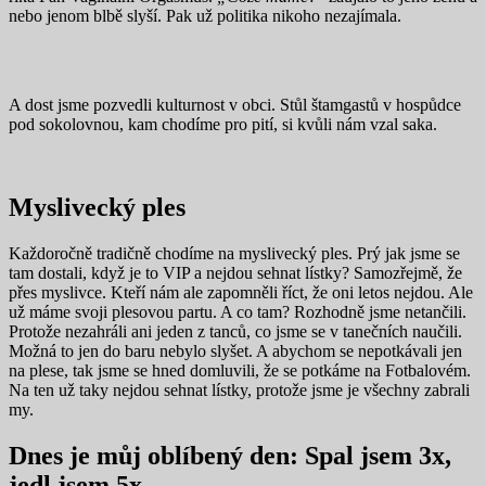
nebo jenom blbě slyší. Pak už politika nikoho nezajímala.
A dost jsme pozvedli kulturnost v obci. Stůl štamgastů v hospůdce
pod sokolovnou, kam chodíme pro pití, si kvůli nám vzal saka.
Myslivecký ples
Každoročně tradičně chodíme na myslivecký ples. Prý jak jsme se
tam dostali, když je to VIP a nejdou sehnat lístky? Samozřejmě, že
přes myslivce. Kteří nám ale zapomněli říct, že oni letos nejdou. Ale
už máme svoji plesovou partu. A co tam? Rozhodně jsme netančili.
Protože nezahráli ani jeden z tanců, co jsme se v tanečních naučili.
Možná to jen do baru nebylo slyšet. A abychom se nepotkávali jen
na plese, tak jsme se hned domluvili, že se potkáme na Fotbalovém.
Na ten už taky nejdou sehnat lístky, protože jsme je všechny zabrali
my.
Dnes je můj oblíbený den: Spal jsem 3x,
jedl jsem 5x