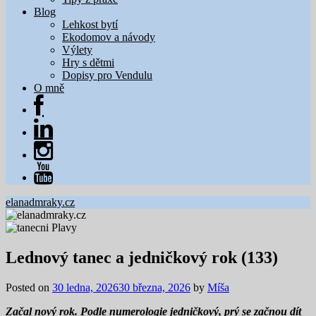
Blog
Lehkost bytí
Ekodomov a návody
Výlety
Hry s dětmi
Dopisy pro Vendulu
O mně
elanadmraky.cz
Lednový tanec a jedničkový rok (133)
Posted on
30 ledna, 2026
30 března, 2026
by
Míša
Začal nový rok. Podle numerologie jedničkový, prý se začnou dít