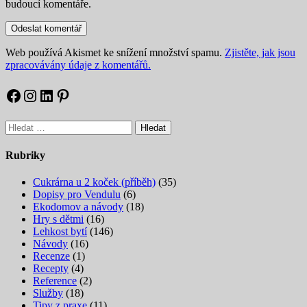
budoucí komentáře.
Web používá Akismet ke snížení množství spamu.
Zjistěte, jak jsou
zpracovávány údaje z komentářů.
Facebook
Instagram
LinkedIn
Pinterest
Vyhledávání
Rubriky
Cukrárna u 2 koček (příběh)
(35)
Dopisy pro Vendulu
(6)
Ekodomov a návody
(18)
Hry s dětmi
(16)
Lehkost bytí
(146)
Návody
(16)
Recenze
(1)
Recepty
(4)
Reference
(2)
Služby
(18)
Tipy z praxe
(11)