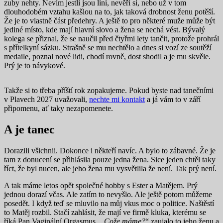
zuby nehty. Nevím jestli jsou líní, nevěří si, nebo už v tom
dlouhodobém vztahu kašlou na to, jak taková drobnost ženu potěší.
Že je to vlastně část předehry. A ještě to pro některé muže může být
jediné místo, kde mají hlavní slovo a žena se nechá vést. Bývalý
kolega se přiznal, že se naučil před čtyřmi lety tančit, protože prohrál
s přítelkyní sázku. Strašně se mu nechtělo a dnes si vozí ze soutěží
medaile, poznal nové lidi, chodí rovně, dost shodil a je mu skvěle.
Prý je to návykové.
Takže si to třeba příští rok zopakujeme. Pokud byste nad tanečními
v Plavech 2027 uvažovali,
nechte mi kontakt
a já vám to v září
připomenu, ať taky nezapomenete.
A je tanec
Dorazili všichnii. Dokonce i někteří navíc. A bylo to zábavné. Že je
tam z donucení se přihlásila pouze jedna žena. Sice jeden chtěl taky
říct, že byl nucen, ale jeho žena mu vysvětlila že není. Tak prý není.
A tak máme letos opět společné hobby s Ester a Matějem. Prý
jednou dorazí včas. Ale zatím to nevyšlo. Ale ještě potom můžeme
posedět. I když teď se mluvilo na můj vkus moc o politice. Naštěstí
to Matěj rozbil. Stačí zahlásit, že mají ve firmě kluka, kterému se
říká Pan Vaginální Orgasmus.
„Cože máme?
“ zaujalo to jeho ženu a