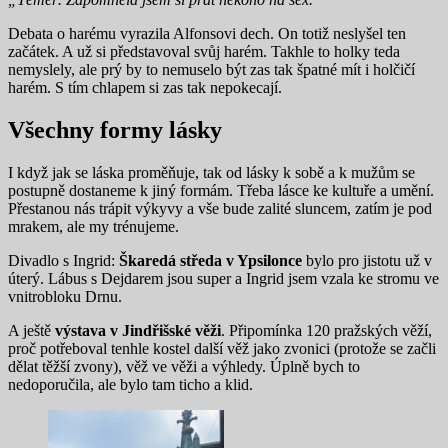
Debata o harému vyrazila Alfonsovi dech. On totiž neslyšel ten
začátek. A už si představoval svůj harém. Takhle to holky teda
nemyslely, ale prý by to nemuselo být zas tak špatné mít i holčičí
harém. S tím chlapem si zas tak nepokecají.
Všechny formy lásky
I když jak se láska proměňuje, tak od lásky k sobě a k mužům se
postupně dostaneme k jiný formám. Třeba lásce ke kultuře a umění.
Přestanou nás trápit výkyvy a vše bude zalité sluncem, zatím je pod
mrakem, ale my trénujeme.
Divadlo s Ingrid:
Škaredá středa v Ypsilonce
bylo pro jistotu už v
úterý. Lábus s Dejdarem jsou super a Ingrid jsem vzala ke stromu ve
vnitrobloku Drnu.
A ještě
výstava v Jindřišské věži
. Připomínka 120 pražských věží,
proč potřeboval tenhle kostel další věž jako zvonici (protože se začli
dělat těžší zvony), věž ve věži a výhledy. Úplně bych to
nedoporučila, ale bylo tam ticho a klid.