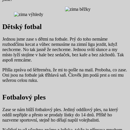
Dětský fotbal
Jednou jsme zase s dětmi na fotbale. Prý do toho nemáme
rozhodčímu kecat a vůbec nemusíme na zimní ligu jezdit, když
nechceme. No tak jasně že nechceme. Jednou svítí slunce a my
místo lyží stojíme v hale bez sedaček, bez kafe a bez záchodů. Tak
aspoň remcáme.
Přišla zpráva od šéftrenéra, že mi to pošle na mail. Proboha, co zase.
Oni jsou na fotbale jak tříhlavá saň. Člověk jim podá prst a oni mu
sežerou celou ruku.
Fotbalový ples
Zase se nám blíží fotbalový ples. Jediný oddílový ples, na který
oddíl nepřijde a přesto se prodaly lístky do 14 dnů. Příště ho
nazveme sportovní, stejně ho dělají napůl volejbalisti.
Naštěstí to už všechno známe z loňska, takže je příprava mnohem