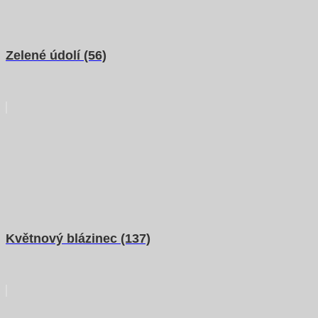
Zelené údolí (56)
Květnový blázinec (137)