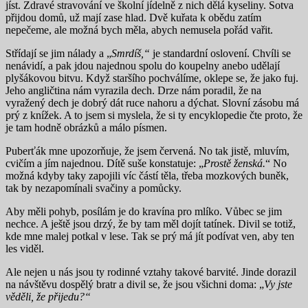
jíst. Zdravé stravování ve školní jídelně z nich dělá kyseliny. Sotva
přijdou domů, už mají zase hlad. Dvě kuřata k obědu zatím
nepečeme, ale možná bych měla, abych nemusela pořád vařit.
Střídají se jim nálady a „
Smrdíš,“
je standardní oslovení. Chvíli se
nenávidí, a pak jdou najednou spolu do koupelny anebo udělají
plyšákovou bitvu. Když staršího pochválíme, oklepe se, že jako fuj.
Jeho angličtina nám vyrazila dech. Drze nám poradil, že na
vyražený dech je dobrý dát ruce nahoru a dýchat. Slovní zásobu má
prý z knížek. A to jsem si myslela, že si ty encyklopedie čte proto, že
je tam hodně obrázků a málo písmen.
Puberťák mne upozorňuje, že jsem červená. No tak jistě, mluvím,
cvičím a jím najednou. Dítě suše konstatuje: „
Prostě ženská.
“ No
možná kdyby taky zapojili víc částí těla, třeba mozkových buněk,
tak by nezapomínali svačiny a pomůcky.
Aby měli pohyb, posílám je do kravína pro mlíko. Vůbec se jim
nechce. A ještě jsou drzý, že by tam měl dojít tatínek. Divil se totiž,
kde mne malej potkal v lese. Tak se prý má jít podívat ven, aby ten
les viděl.
Ale nejen u nás jsou ty rodinné vztahy takové barvité. Jinde dorazil
na návštěvu dospělý bratr a divil se, že jsou všichni doma: „
Vy jste
věděli, že přijedu?“