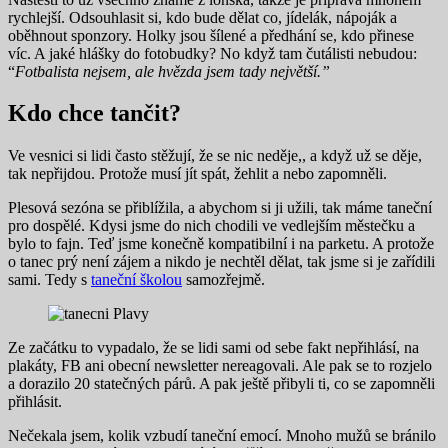
rychlejší. Odsouhlasit si, kdo bude dělat co, jídelák, nápoják a
oběhnout sponzory. Holky jsou šílené a předhání se, kdo přinese
víc. A jaké hlášky do fotobudky? No když tam čutálisti nebudou:
“
Fotbalista nejsem, ale hvězda jsem tady největší.”
Kdo chce tančit?
Ve vesnici si lidi často stěžují, že se nic neděje,, a když už se děje,
tak nepřijdou. Protože musí jít spát, žehlit a nebo zapomněli.
Plesová sezóna se přiblížila, a abychom si ji užili, tak máme taneční
pro dospělé. Kdysi jsme do nich chodili ve vedlejším městečku a
bylo to fajn. Teď jsme konečně kompatibilní i na parketu. A protože
o tanec prý není zájem a nikdo je nechtěl dělat, tak jsme si je zařídili
sami. Tedy s
taneční školou
samozřejmě.
Ze začátku to vypadalo, že se lidi sami od sebe fakt nepřihlásí, na
plakáty, FB ani obecní newsletter nereagovali. Ale pak se to rozjelo
a dorazilo 20 statečných párů. A pak ještě přibyli ti, co se zapomněli
přihlásit.
Nečekala jsem, kolik vzbudí taneční emocí. Mnoho mužů se bránilo