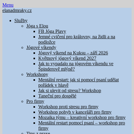
Skip
Menu
to
elanadmraky.cz
content
Služby
Jóga s Elou
FB Jóga Plavy
Jemné cvičení pro královny, na židli a na
podložce
Jógové víkendy
Jógový víkend na Kuksu – září 2026
Květnový jógový víkend 2027
Jak to vypadalo na jógovém víkendu ve
Špinderově mlýně?
Workshopy
Mentální restart: jak si pomocí psaní udělat
pořádek v hlavě
Jak si ulevit od stresu? Workshop
Taneční pro dospělé
Pro firmy
Workshop proti stresu pro firmy
Workshop pohyb v kanceláři pro firmy
Mozaika týmu – kreativní workshop pro firmy
Mentální restart pomocí psaní – workshop pro
firmy
Tipy z praxe