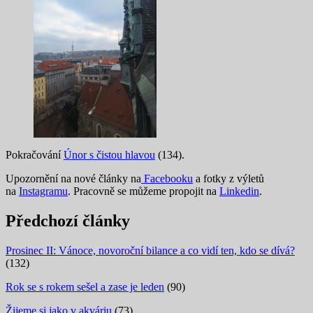
Pokračování
Únor s čistou hlavou
(134).
Upozornění na nové články na
Facebooku
a fotky z výletů
na
Instagramu
. Pracovně se můžeme propojit na
Linkedin
.
Předchozí články
Prosinec II: Vánoce, novoroční bilance a co vidí ten, kdo se dívá?
(132)
Rok se s rokem sešel a zase je leden
(90)
Žijeme si jako v akváriu
(73)