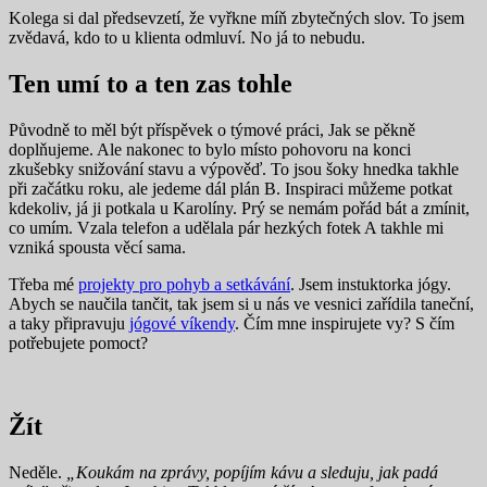
Kolega si dal předsevzetí, že vyřkne míň zbytečných slov. To jsem
zvědavá, kdo to u klienta odmluví. No já to nebudu.
Ten umí to a ten zas tohle
Původně to měl být příspěvek o týmové práci, Jak se pěkně
doplňujeme. Ale nakonec to bylo místo pohovoru na konci
zkušebky snižování stavu a výpověď. To jsou šoky hnedka takhle
při začátku roku, ale jedeme dál plán B. Inspiraci můžeme potkat
kdekoliv, já ji potkala u Karolíny. Prý se nemám pořád bát a zmínit,
co umím. Vzala telefon a udělala pár hezkých fotek A takhle mi
vzniká spousta věcí sama.
Třeba mé
projekty pro pohyb a setkávání
. Jsem instuktorka jógy.
Abych se naučila tančit, tak jsem si u nás ve vesnici zařídila taneční,
a taky připravuju
jógové víkendy
. Čím mne inspirujete vy? S čím
potřebujete pomoct?
Žít
Neděle.
„Koukám na zprávy, popíjím kávu a sleduju, jak padá