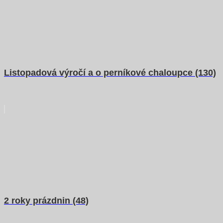
Listopadová výročí a o perníkové chaloupce (130)
2 roky prázdnin (48)