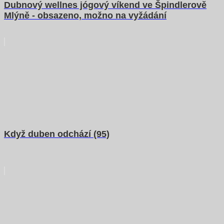
Dubnový wellnes jógový víkend ve Špindlerově
Mlýně - obsazeno, možno na vyžádání
Když duben odchází (95)