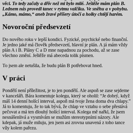
věci. To tedy začaly a dřív než mi bylo milé. Ještěže mám plán B.
Lednem nás provedl tanec v rytmu valčíku. Ve sněhu a v pohybu.
„Kámo, mámo,“ aneb žravé příšery útočí a holky chtějí harém.
Novoroční předsevzetí
Do nového roku v lepší kondici. Fyzické, psychické nebo finanční.
Je jedno jaké má člověk předsevzetí, hlavní je plán. A já mám vždy
plán A i B. Plány C a D mne napadnou za pochodu, až se zase
všechno změní. Ještěže má abeceda tolik písmen.
To jsem ale netušila, že budu plán B potřebovat hned.
V práci
Pondělí není příležitost, je to jen pondělí. Ale aspoň se zase sejdeme
v kanceláři. Bára komentuje kolegu, který se oholil: “Je dobrý, když
máš 14 denní holící interval, aspoň má tvoje žena doma dva chlapy.”
Já to komentuju, že to tak bývá, že chlap ve vztahu o sebe přestává
pečovat a má ten dlouhý holící interval. Kolega mě nařkl, že jsem
nesnášenlivá a vysmívám se mužům stereotypními názory. Ale
kdepak, já muže miluju, jen jsem asi zrovna unavená z toho tance
víly kolem pařezu.