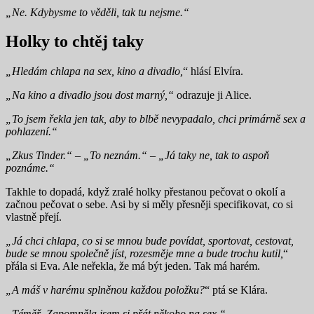
„Ne. Kdybysme to věděli, tak tu nejsme.“
Holky to chtěj taky
„Hledám chlapa na sex, kino a divadlo,
“ hlásí Elvíra.
„Na kino a divadlo jsou dost marný,“
odrazuje ji Alice.
„To jsem řekla jen tak, aby to blbě nevypadalo, chci primárně sex a
pohlazení.“
„Zkus Tinder.“ – „To neznám.“ – „Já taky ne, tak to aspoň
poznáme.“
Takhle to dopadá, když zralé holky přestanou pečovat o okolí a
začnou pečovat o sebe. Asi by si měly přesněji specifikovat, co si
vlastně přejí.
„Já chci chlapa, co si se mnou bude povídat, sportovat, cestovat,
bude se mnou společně jíst, rozesměje mne a bude trochu kutil,
“
přála si Eva. Ale neřekla, že má být jeden. Tak má harém.
„A máš v harému splněnou každou položku?
“ ptá se Klára.
„Téměř. Zapomněla jsem si přát někoho na sex.“