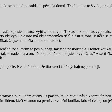
, tak jsem hned po snídani spěchala domů. Trochu mne to štvalo, protož
tát z postele, natož vyjít z domu ven. Tak asi tak to u nás vypadalo. Vši
o víc vypil, ale kdo má víc nemocných dětí, hlásil Alfons. Ještěže se 
říkat, že jsem neměla antibiotika 20 let.
eněné, že autority se poslouchají, tak teda poslouchala. Doktor koukal
tak se nadechla a on: “Noo, hodně dlouho jste to vydržela.” A sestřička
t.”
ijí nejdéle. Není náhodou, že tito savci také dýchají nejpomaleji.
hřbitov a budili nám duchy. Ti pak courali a budili nás a k tomu úplně
věřím lidem, kteří vstanou na první zazvonění budíku, kdo ví čeho jsou 