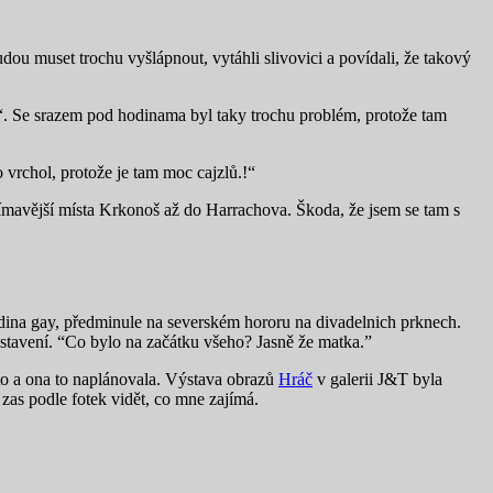
udou muset trochu vyšlápnout, vytáhli slivovici a povídali, že takový
m“. Se srazem pod hodinama byl taky trochu problém, protože tam
to vrchol, protože je tam moc cajzlů.!“
jímavější místa Krkonoš až do Harrachova. Škoda, že jsem se tam s
rdina gay, předminule na severském hororu na divadelnich prknech.
dstavení. “Co bylo na začátku všeho? Jasně že matka.”
 to a ona to naplánovala. Výstava obrazů
Hráč
v galerii J&T byla
 zas podle fotek vidět, co mne zajímá.