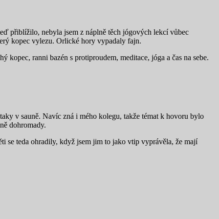
eď přiblížilo, nebyla jsem z náplně těch jógových lekcí vůbec
který kopec vylezu. Orlické hory vypadaly fajn.
ruhý kopec, ranni bazén s protiproudem, meditace, jóga a čas na sebe.
 taky v sauně. Navíc zná i mého kolegu, takže témat k hovoru bylo
plně dohromady.
 se teda ohradily, když jsem jim to jako vtip vyprávěla, že mají