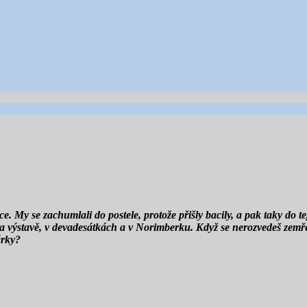
 My se zachumlali do postele, protože přišly bacily, a pak taky do t
 na výstavě, v devadesátkách a v Norimberku. Když se nerozvedeš zemře
árky?