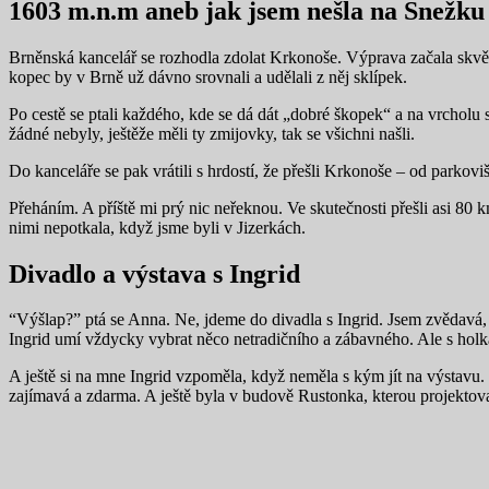
1603 m.n.m aneb jak jsem nešla na Snežku
Brněnská kancelář se rozhodla zdolat Krkonoše. Výprava začala skvěle –
kopec by v Brně už dávno srovnali a udělali z něj sklípek.
Po cestě se ptali každého, kde se dá dát „dobré škopek“ a na vrcholu
žádné nebyly, ještěže měli ty zmijovky, tak se všichni našli.
Do kanceláře se pak vrátili s hrdostí, že přešli Krkonoše – od parkovišt
Přeháním. A příště mi prý nic neřeknou. Ve skutečnosti přešli asi 8
nimi nepotkala, když jsme byli v Jizerkách.
Divadlo a výstava s Ingrid
“Výšlap?” ptá se Anna. Ne, jdeme do divadla s Ingrid. Jsem zvědavá,
Ingrid umí vždycky vybrat něco netradičního a zábavného. Ale s hol
A ještě si na mne Ingrid vzpoměla, když neměla s kým jít na výstavu. 
zajímavá a zdarma. A ještě byla v budově Rustonka, kterou projektoval