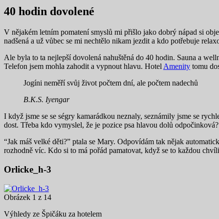
40 hodin dovolené
V nějakém letním pomatení smyslů mi přišlo jako dobrý nápad si objed
nadšená a už vůbec se mi nechtělo nikam jezdit a kdo potřebuje relaxo
Ale byla to ta nejlepší dovolená nahuštěná do 40 hodin. Sauna a wellne
Telefon jsem mohla zahodit a vypnout hlavu. Hotel
Amenity
tomu dos
Jogíni neměří svůj život počtem dní, ale počtem nadechů
B.K.S. Iyengar
I když jsme se se ségry kamarádkou neznaly, seznámily jsme se rychle
dost. Třeba kdo vymyslel, že je pozice psa hlavou dolů odpočinková?
“Jak máš velké děti?” ptala se Mary. Odpovídám tak nějak automaticky
rozhodně víc. Kdo si to má pořád pamatovat, když se to každou chvíli
Orlicke_h-3
Obrázek 1 z 14
Výhledy ze Špičáku za hotelem