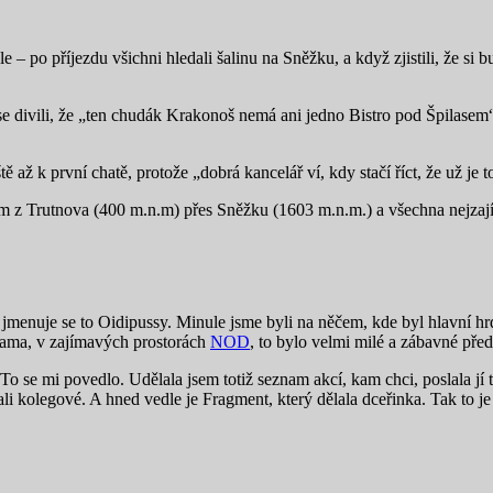
 po příjezdu všichni hledali šalinu na Sněžku, a když zjistili, že si b
 se divili, že „ten chudák Krakonoš nemá ani jedno Bistro pod Špilase
ě až k první chatě, protože „dobrá kancelář ví, kdy stačí říct, že už je 
0 km z Trutnova (400 m.n.m) přes Sněžku (1603 m.n.m.) a všechna nejza
 jmenuje se to Oidipussy. Minule jsme byli na něčem, kde byl hlavní h
kama, v zajímavých prostorách
NOD
, to bylo velmi milé a zábavné pře
To se mi povedlo. Udělala jsem totiž seznam akcí, kam chci, poslala jí
i kolegové. A hned vedle je Fragment, který dělala dceřinka. Tak to je