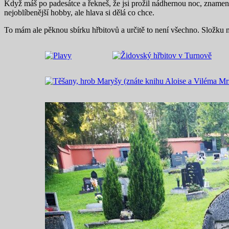
Když máš po padesátce a řekneš, že jsi prožil nádhernou noc, znamená 
nejoblíbenější hobby, ale hlava si dělá co chce.
To mám ale pěknou sbírku hřbitovů a určitě to není všechno. Složku na