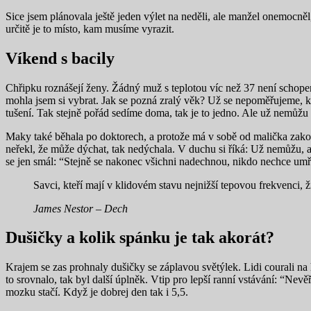
Sice jsem plánovala ještě jeden výlet na neděli, ale manžel onemocněl
určitě je to místo, kam musíme vyrazit.
Víkend s bacily
Chřipku roznášejí ženy. Žádný muž s teplotou víc než 37 není schopen vs
mohla jsem si vybrat. Jak se pozná zralý věk? Už se nepoměřujeme, kd
tušení. Tak stejně pořád sedíme doma, tak je to jedno. Ale už nemůžu 
Maky také běhala po doktorech, a protože má v sobě od malička zakoř
neřekl, že může dýchat, tak nedýchala. V duchu si říká: Už nemůžu, a 
se jen smál: “Stejně se nakonec všichni nadechnou, nikdo nechce umří
Savci, kteří mají v klidovém stavu nejnižší tepovou frekvenci, ž
James Nestor – Dech
Dušičky a kolik spánku je tak akorát?
Krajem se zas prohnaly dušičky se záplavou světýlek. Lidi courali na 
to srovnalo, tak byl další úplněk. Vtip pro lepší ranní vstávání: “Ne
mozku stačí. Když je dobrej den tak i 5,5.