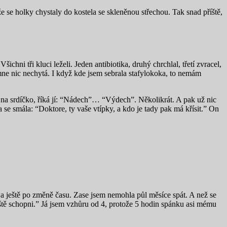
e se holky chystaly do kostela se skleněnou střechou. Tak snad příště,
chni tři kluci leželi. Jeden antibiotika, druhý chrchlal, třetí zvracel,
mne nic nechytá. I když kde jsem sebrala stafylokoka, to nemám
 na srdíčko, říká jí: “Nádech”… “Výdech”. Několikrát. A pak už nic
 se smála: “Doktore, ty vaše vtípky, a kdo je tady pak má křísit.” On
k a ještě po změně času. Zase jsem nemohla půl měsíce spát. A než se
ještě schopni.” Já jsem vzhůru od 4, protože 5 hodin spánku asi mému