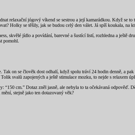
nat relaxační jógový víkend se sestrou a její kamarádkou. Když se to t
vat? Holky se těšily, jak se budou celý den válet. Já spíš koukala, na 
ss, skvělé jídlo a povídání, barevné a šustící listí, rozhledna a ještě d
t pomohl.
. Tak on se člověk dost odhalí, když spolu tráví 24 hodin denně, a pak
 Tolik svalů zapojených a ještě stimulace mozku, to nejde s relaxem ú
: “150 cm.” Dotaz zněl jasně, ale nebyla to ta očekávaná odpověď. Děti
 mění, stejně jako ten dotazovaný věk?