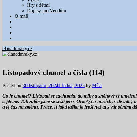
Hry s dětmi
Dopisy pro Vendulu
O mně
elanadmraky.cz
Listopadový chumel a čísla (114)
Posted on
30 listopadu, 2024
1 ledna, 2025
by
Míša
Co je chumel? Listopad se zachumlal do mlhy a sněhové chumelenice.
sejdeme. Tak zatím jsme se sešli jen v Orlických horách, v divadle,
a je čas na změnu. Práce. A jaká taška je lepší než ta s vánočními d