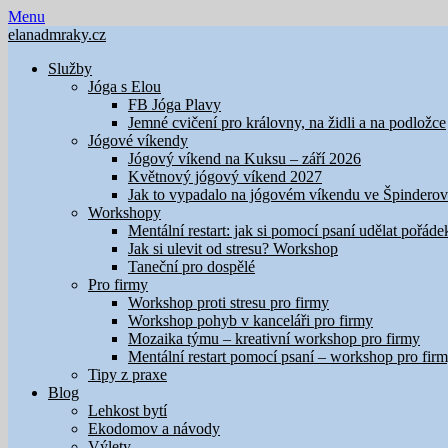
Skip
Menu
to
elanadmraky.cz
content
Služby
Jóga s Elou
FB Jóga Plavy
Jemné cvičení pro královny, na židli a na podložce
Jógové víkendy
Jógový víkend na Kuksu – září 2026
Květnový jógový víkend 2027
Jak to vypadalo na jógovém víkendu ve Špindero
Workshopy
Mentální restart: jak si pomocí psaní udělat pořáde
Jak si ulevit od stresu? Workshop
Taneční pro dospělé
Pro firmy
Workshop proti stresu pro firmy
Workshop pohyb v kanceláři pro firmy
Mozaika týmu – kreativní workshop pro firmy
Mentální restart pomocí psaní – workshop pro fir
Tipy z praxe
Blog
Lehkost bytí
Ekodomov a návody
Výlety