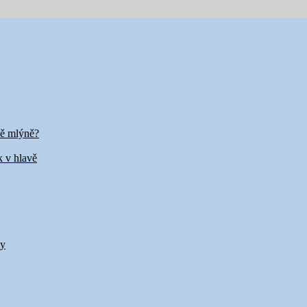
vě mlýně?
k v hlavě
my