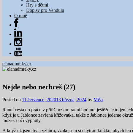
Hry s dětmi
Dopisy pro Vendulu
O mně
elanadmraky.cz
Nejde nebo nechceš (27)
Posted on
11 července, 2020
13 března, 2024
by
Míša
Ranní cesta do práce v příliš brzkou ranní hodinu, ještěže je to jen je
když je u Jablonce zavřená křižovatka, takže z Jablonce jedeme okružní
mozek i oči vypnuly.
A když už jsem byla vzhůru, vzala jsem si chytrou knížku, abych ten 