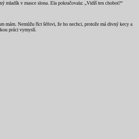
ený mladík v masce slona. Ela pokračovala: „Vidíš ten chobot?“
tam mám. Nemůžu říct šéfovi, že ho nechci, protože má divný kecy a
akou práci vymyslí.