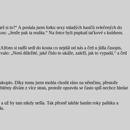
ješ si to?“ A poslala jsem fotku sexy mladých hasičů svlečených do
u: „Jenže pak ta realita.“ Na fotce byli pupkatí taťkové s knírkem.
fons si radši sedl do kouta co nejdál od nás a četl u jídla časopis,
o: „Není důležité, jaké číslo to ukáže, zaleží, jak to vypadá,“ a četl
nakoplo. Díky tomu jsem mohla chodit ráno na němčinu, přestože
roblémy dívám z více stran, protože opravdu se často spíš nechce hledat
y a už by tam nikdy nešla. Tak přesně takhle haním roky paštiku a
la.