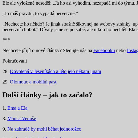
Ele ale vyloženě neseděl: „Já ho asi vyhodím, nezapadá mi do týmu. J
„Jo máš pravdu, to vypadá perverzně.“
„Nechcete ho někdo? Je jinak strašně šikovnej na webový stránky, up
perverzní chobot.“ Dívaly jsme se po sobě, ale nikdo ho nechtěl. Ela
***
Nechcete přijít o nové články? Sledujte nás na
Facebooku
nebo
Insta
Pokračování
28.
Dovolená v Jeseníkách a léto jelo někam jinam
29.
Olomouc a mobilní past
Další články – jak to začalo?
1.
Ema a Ela
3.
Mars a Venuše
9.
Na zahradě by mohl běhat jednorožec