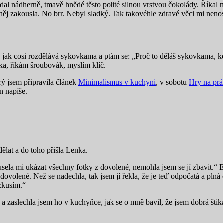
al nádherně, tmavě hnědé těsto polité silnou vrstvou čokolády. Říkal m
něj zakousla. No brr. Nebyl sladký. Tak takovéhle zdravé věci mi nenost
 jak cosi rozdělává sykovkama a ptám se: „Proč to děláš sykovkama, kd
ka, říkám šroubovák, myslím klíč.
rý jsem připravila článek
Minimalismus v kuchyni
, v sobotu
Hry na pr
n napíše.
dělat a do toho přišla Lenka.
usela mi ukázat všechny fotky z dovolené, nemohla jsem se jí zbavit.“ E
z dovolené. Než se nadechla, tak jsem jí řekla, že je teď odpočatá a plná
 zkusím.“
 zaslechla jsem ho v kuchyňce, jak se o mně bavil, že jsem dobrá štika,