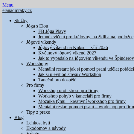
Skip
Menu
to
elanadmraky.cz
content
Služby
Jóga s Elou
FB Jóga Plavy
Jemné cvičení pro královny, na židli a na podložce
Jógové víkendy
Jógový víkend na Kuksu – září 2026
Květnový jógový víkend 2027
Jak to vypadalo na jógovém víkendu ve Špindero
Workshopy
Mentální restart: jak si pomocí psaní udělat pořáde
Jak si ulevit od stresu? Workshop
Taneční pro dospělé
Pro firmy
Workshop proti stresu pro firmy
Workshop pohyb v kanceláři pro firmy
Mozaika týmu – kreativní workshop pro firmy
Mentální restart pomocí psaní – workshop pro fir
Tipy z praxe
Blog
Lehkost bytí
Ekodomov a návody
Výlety