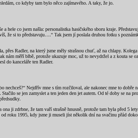
ehledám, co kdyby tam bylo něco zajímavého. A taky, že jo.
e a hele co jsem našla: personalistka hasičského sboru kraje. Představu
š, že si to představuju….“ Tak jsem jí poslala druhou fotku s poznámko
a, přes Radler, na který jsme měly strašnou chuť, až na chlapy. Kolega Al
k nám měří blbě, protože ukazuje moc, už to nevydržel a z kouta se ozval
esl do kanceláře ten Radler.
ebo nechceš?“ Nejdřív mne s tím rozčiloval, ale nakonec mne to dobře 
ce. Stačilo se jen zamyslet a ten jeden den jet autem. Od té doby se na p
 předsudky.
ona ji zdrbne, že tam vaří strašně hnusně, protože tam byla před 5 let
m od roku 1995, kdy jsme ji museli jíst několik dní na svačinu přád doko