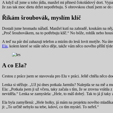
A když už jsme u toho jídla, manžel mi přinesl čokoládový dort. Vypad
že zas tak moc dietu držet nepotřebuju. S obrovskou chutí jsem se do 
Říkám šroubovák, myslím klíč
Dostali jsme hromadu nářadí. Manžel kutí na zahradě, koukám na něj,
„Proč šroubovákem, na to potřebuju klíč.“ No bóže, rohlík nebo hous
A teď na pár dní zahazuji telefon a mizím do lesů lovit motýle. Na úte
Ela
, kolem které se stále něco děje, takže vám něco nového příští týde
A co Ela?
Cestou z práce jsem se stavovala pro Elu v práci. Ještě chtěla něco do
Lenka si stěžuje. „Už jsi dnes potkala Jarmilu? Nalepila se na mě a m
Ela: „Potkala jsem ji už včera, taky začala s tím, že se zrovna vrátila 
neviděla.“ Lenka se zamyslela: „Hele, to máš dobrý. Tak to já jí taky
Ela byla zamyšlená: „Hele holky, já mám na projektu nového mladíka a
ji: „To určitě nebylo na tebe, kdoví, co tím myslel. To neřeš.“