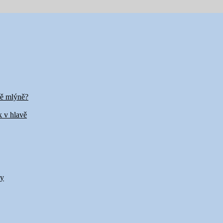
vě mlýně?
k v hlavě
my