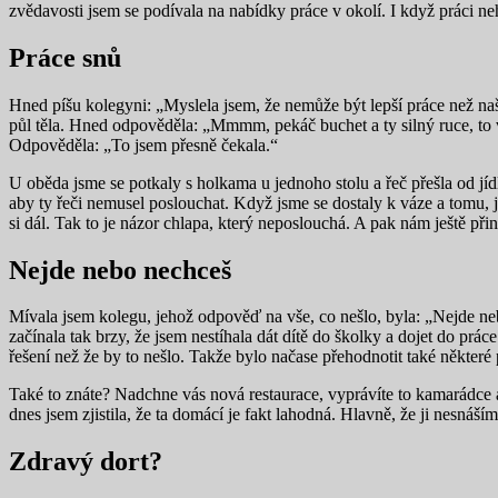
zvědavosti jsem se podívala na nabídky práce v okolí. I když práci n
Práce snů
Hned píšu kolegyni: „Myslela jsem, že nemůže být lepší práce než naš
půl těla. Hned odpověděla: „Mmmm, pekáč buchet a ty silný ruce, to ví
Odpověděla: „To jsem přesně čekala.“
U oběda jsme se potkaly s holkama u jednoho stolu a řeč přešla od jídl
aby ty řeči nemusel poslouchat. Když jsme se dostaly k váze a tomu, ja
si dál. Tak to je názor chlapa, který neposlouchá. A pak nám ještě přin
Nejde nebo nechceš
Mívala jsem kolegu, jehož odpověď na vše, co nešlo, byla: „Nejde n
začínala tak brzy, že jsem nestíhala dát dítě do školky a dojet do prá
řešení než že by to nešlo. Takže bylo načase přehodnotit také některé
Také to znáte? Nadchne vás nová restaurace, vyprávíte to kamarádce a 
dnes jsem zjistila, že ta domácí je fakt lahodná. Hlavně, že ji nesnáší
Zdravý dort?