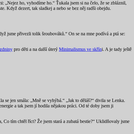
i: „Nejez ho, vyhodíme ho.“ Ťukala jsem si na čelo, že se zbláznil,
e. Když dezert, tak sladkej a nebo se bez něj radši obejdu.
yž jsme přivezli tolik šroubováků.“ On se na mne podívá a ptá se:
ázdniny
pro děti a na další úterý
Minimalismus ve skřín
i. A je tady ještě
la se jen smála: „Mně se vyhýbá.“ „Jak to děláš?“ divila se Lenka.
 energie a tak jsem jí hodila nějakou práci. Od té doby jsem ji
 Co tím chtěl říct? Že jsem stará a zubatá bestie?“ Uklidňovaly jsme