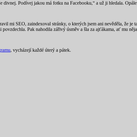
e divnej. Podívej jakou má fotku na Facebooku,“ a už ji hledala. Opál
ravil mi SEO, zaindexoval stránky, o kterých jsem ani nevěděla, že je 
 si povzdechla. Pak nahodila zářivý úsměv a šla za ajťákama, ať mu něj
gramu
, vycházejí každé úterý a pátek.