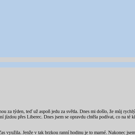
dnou za týden, teď už aspoň jedu za světla. Dnes mi došlo, že můj rychlý
 jízdou přes Liberec. Dnes jsem se opravdu chtěla podívat, co na té křiž
čas využila. Jenže v tak brzkou ranní hodinu je to marné. Nakonec jsem