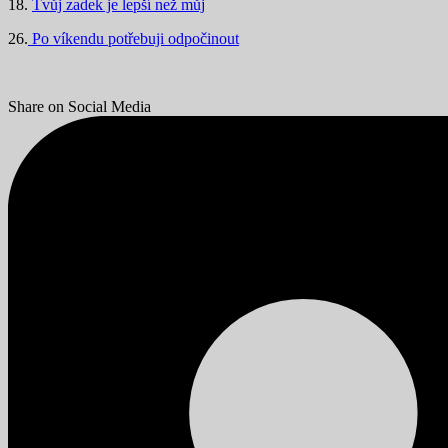
18.
Tvůj zadek je lepší než můj
26.
Po víkendu potřebuji odpočinout
Share on Social Media