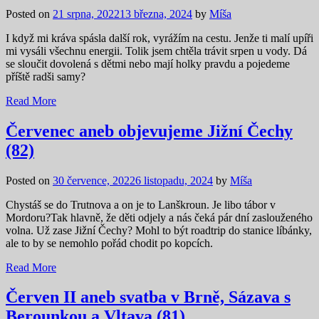
Posted on
21 srpna, 2022
13 března, 2024
by
Míša
I když mi kráva spásla další rok, vyrážím na cestu. Jenže ti malí upíři
mi vysáli všechnu energii. Tolik jsem chtěla trávit srpen u vody. Dá
se sloučit dovolená s dětmi nebo mají holky pravdu a pojedeme
příště radši samy?
Read More
Červenec aneb objevujeme Jižní Čechy
(82)
Posted on
30 července, 2022
6 listopadu, 2024
by
Míša
Chystáš se do Trutnova a on je to Lanškroun. Je libo tábor v
Mordoru?Tak hlavně, že děti odjely a nás čeká pár dní zaslouženého
volna. Už zase Jižní Čechy? Mohl to být roadtrip do stanice líbánky,
ale to by se nemohlo pořád chodit po kopcích.
Read More
Červen II aneb svatba v Brně, Sázava s
Berounkou a Vltava (81)