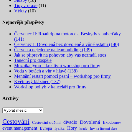
Služby
(18)
Tipy z praxe
(11)
Výlety
(10)
Nejnovější příspěvky
Červenec II: Roadtrip na motorce a Beskydy s puberťáky
(141)
Červenec I: Dovolená bez dovolené a vůně asfaltu (140)
Červen a nejedeme na teambuilding (139)
Jak se připravit na pohovor, aby vás nezradil stres
Taneční pro dospělé
Mozaika týmu – kreativní workshop pro firmy
Voda v botách a vítr v hlavě (138)
Mentální restart pomocí psaní – workshop pro firmy
Květnový blázinec (137)
Workshop pohyb v kanceláři pro firmy
Archivy
Archivy
Cestování
Dovolená
divadlo
Ekodomov
Cestování s dětmi
event management
Hory
Evropa
fyzika
hrady
hry na firemní akce