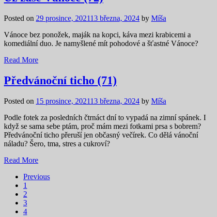
Posted on
29 prosince, 2021
13 března, 2024
by
Míša
Vánoce bez ponožek, maják na kopci, káva mezi krabicemi a
komediální duo. Je namyšlené mít pohodové a šťastné Vánoce?
Read More
Předvánoční ticho (71)
Posted on
15 prosince, 2021
13 března, 2024
by
Míša
Podle fotek za posledních čtrnáct dní to vypadá na zimní spánek. I
když se sama sebe ptám, proč mám mezi fotkami prsa s bobrem?
Předvánoční ticho přeruší jen občasný večírek. Co dělá vánoční
náladu? Šero, tma, stres a cukroví?
Read More
Previous
1
2
3
4