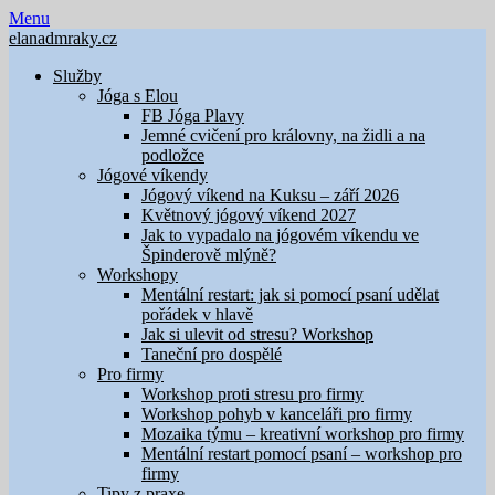
Skip
Menu
to
elanadmraky.cz
content
Služby
Jóga s Elou
FB Jóga Plavy
Jemné cvičení pro královny, na židli a na
podložce
Jógové víkendy
Jógový víkend na Kuksu – září 2026
Květnový jógový víkend 2027
Jak to vypadalo na jógovém víkendu ve
Špinderově mlýně?
Workshopy
Mentální restart: jak si pomocí psaní udělat
pořádek v hlavě
Jak si ulevit od stresu? Workshop
Taneční pro dospělé
Pro firmy
Workshop proti stresu pro firmy
Workshop pohyb v kanceláři pro firmy
Mozaika týmu – kreativní workshop pro firmy
Mentální restart pomocí psaní – workshop pro
firmy
Tipy z praxe