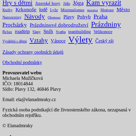
Kam vyrazit
Hry s dětmi
Jóga
Jizerské hory
Jídlo
Krkonoše
Město
lodě
Knihy
Lyže
Minimalismus
Motivace
morava
Návody
Praha
Pohyb
Plavy
Narozeniny
Olomouc
Prázdniny
Procházky
Prázdninové dobrodružství
Sníh
roadtrip
teambuilding
Velikonoce
Relax
Slapy
Svatba
Výlety
Vztahy
Vánoce
Český ráj
Vyrábění s dětmi
Zásady ochrany osobních údajů
Obchodní podmínky
Provozovatel webu
Michaela Mužíčková
IČO: 18014844
Sídlo: Plavy 132, 46846 Plavy
Email:
ela@elanadmraky.cz
Fyzická osoba podnikající dle živnostenského zákona, nezapsaná v
obchodním rejstříku.
© Elanadmraky