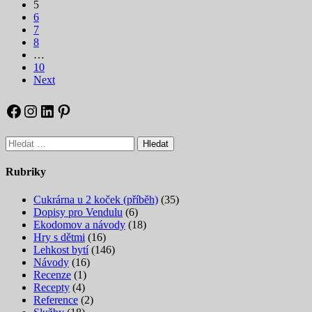
5
6
7
8
…
10
Next
Facebook
Instagram
LinkedIn
Pinterest
Vyhledávání
Rubriky
Cukrárna u 2 koček (příběh)
(35)
Dopisy pro Vendulu
(6)
Ekodomov a návody
(18)
Hry s dětmi
(16)
Lehkost bytí
(146)
Návody
(16)
Recenze
(1)
Recepty
(4)
Reference
(2)