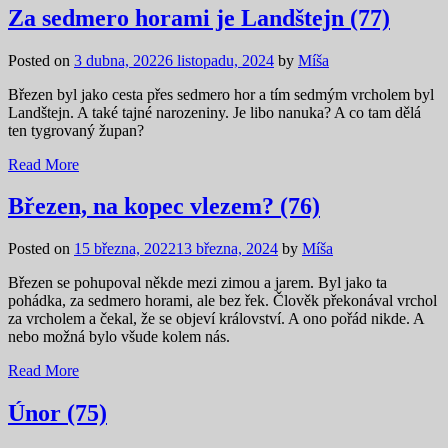
Za sedmero horami je Landštejn (77)
Posted on
3 dubna, 2022
6 listopadu, 2024
by
Míša
Březen byl jako cesta přes sedmero hor a tím sedmým vrcholem byl
Landštejn. A také tajné narozeniny. Je libo nanuka? A co tam dělá
ten tygrovaný župan?
Read More
Březen, na kopec vlezem? (76)
Posted on
15 března, 2022
13 března, 2024
by
Míša
Březen se pohupoval někde mezi zimou a jarem. Byl jako ta
pohádka, za sedmero horami, ale bez řek. Člověk překonával vrchol
za vrcholem a čekal, že se objeví království. A ono pořád nikde. A
nebo možná bylo všude kolem nás.
Read More
Únor (75)