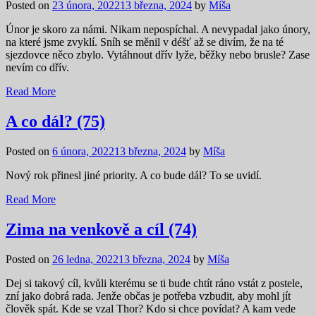
Posted on
23 února, 2022
13 března, 2024
by
Míša
Únor je skoro za námi. Nikam nepospíchal. A nevypadal jako únory,
na které jsme zvyklí. Sníh se měnil v déšť až se divím, že na té
sjezdovce něco zbylo. Vytáhnout dřív lyže, běžky nebo brusle? Zase
nevím co dřív.
Read More
A co dál? (75)
Posted on
6 února, 2022
13 března, 2024
by
Míša
Nový rok přinesl jiné priority. A co bude dál? To se uvidí.
Read More
Zima na venkově a cíl (74)
Posted on
26 ledna, 2022
13 března, 2024
by
Míša
Dej si takový cíl, kvůli kterému se ti bude chtít ráno vstát z postele,
zní jako dobrá rada. Jenže občas je potřeba vzbudit, aby mohl jít
člověk spát. Kde se vzal Thor? Kdo si chce povídat? A kam vede