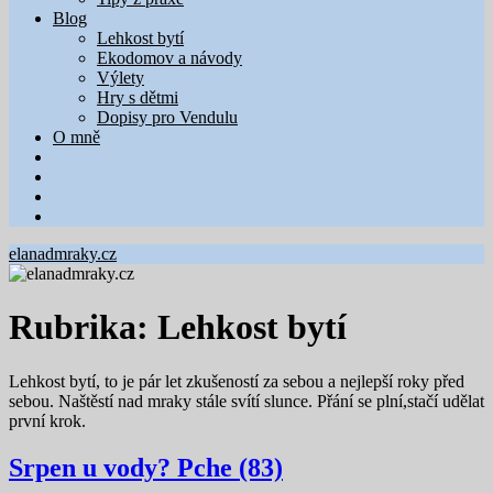
Blog
Lehkost bytí
Ekodomov a návody
Výlety
Hry s dětmi
Dopisy pro Vendulu
O mně
elanadmraky.cz
Rubrika:
Lehkost bytí
Lehkost bytí, to je pár let zkušeností za sebou a nejlepší roky před
sebou. Naštěstí nad mraky stále svítí slunce. Přání se plní,stačí udělat
první krok.
Srpen u vody? Pche (83)