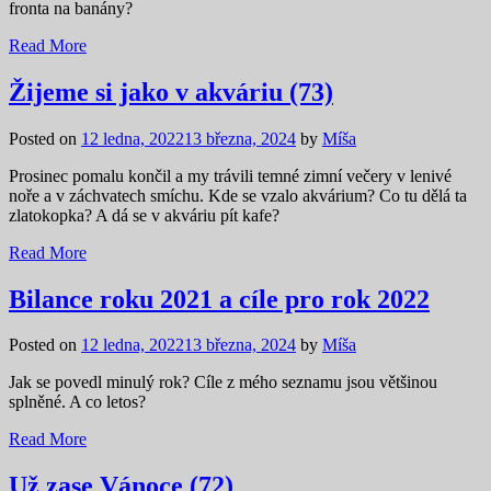
fronta na banány?
Read More
Žijeme si jako v akváriu (73)
Posted on
12 ledna, 2022
13 března, 2024
by
Míša
Prosinec pomalu končil a my trávili temné zimní večery v lenivé
noře a v záchvatech smíchu. Kde se vzalo akvárium? Co tu dělá ta
zlatokopka? A dá se v akváriu pít kafe?
Read More
Bilance roku 2021 a cíle pro rok 2022
Posted on
12 ledna, 2022
13 března, 2024
by
Míša
Jak se povedl minulý rok? Cíle z mého seznamu jsou většinou
splněné. A co letos?
Read More
Už zase Vánoce (72)