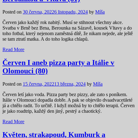
Posted on
30 června, 2022
6 listopadu, 2024
by
Míša
Červen jako každý rok nabitý. Musí se stihnout všechny akce.
Svatba v Brně bez Brna, Berounka na Sázavě, kousek Vltavy a do
toho fotbal, který nejenom zaměstná dítě, že nikam nejede, ale ještě
se tam ztratí matka. A do toho logika chlapů.
Read More
Červen I aneb pizza party a Itálie v
Olomouci (80)
Posted on
15 června, 2022
13 března, 2024
by
Míša
Červen letí jako voda. Pizza party bez pizzy, ale zato s poníkem.
Itálie v Olomouci dopadla dobře. A pak se objevilo dvaadvacetileté
já a chtělo radit. To určitě. I když možná by to chtělo terapii. Červen
je jako roadtrip, každý den jiný, pestrý a chaotický.
Read More
Květen, strakapoud, Kumburk a