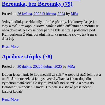
Berounka, bez Berounky (79)
Posted on
26 května, 2022
13 března, 2024
by
Míša
Jedny hodinky se zbláznily a druhé přetrhly. Květnový čas je jen
tady a teď. Strakapoud klove barák a dítěti čučícímu do mobilu se
nedá dovolat. Na co se hodí papír a kde se vzala polednice pod
Kumburkem? Žádná pořádná historka nezačne slovy: tak jsem si
dala čaj.
Read More
Aprilové střípky (78)
Posted on
30 dubna, 2022
5 dubna, 2025
by
Míša
Duben je za námi. Je libo medaili za stáří? A nebo si stačí lehnout a
umřít. Jak moc zelená je myslivecká zábava a jak to dopadlo s
výměnou manželek? Český ráj byl blíž než se zdálo a cesta do
Bělohradu skončila v Hradci. Co dělá sexistické prasátečko v
krabici koťat?
Read More