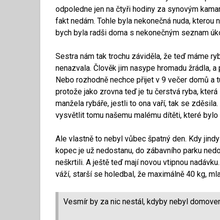
odpoledne jen na čtyři hodiny za synovým kamar
fakt nedám. Tohle byla nekonečná nuda, kterou ne
bych byla radši doma s nekonečným seznam úkolů, c
Sestra nám tak trochu záviděla, že teď máme ry
nenazvala. Člověk jim nasype hromadu žrádla, a 
Nebo rozhodně nechce přijet v 9 večer domů a tu
protože jako zrovna teď je tu čerstvá ryba, kter
manžela rybáře, jestli to ona vaří, tak se zděsila
vysvětlit tomu našemu malému dítěti, které bylo 
Ale vlastně to nebyl vůbec špatný den. Kdy jindy
kopec je už nedostanu, do zábavního parku nedost
neškrtili. A ještě teď mají novou vtipnou nadávk
váží, starší se holedbal, že maximálně 40 kg, mlad
Vesmír by za nic nestál, kdyby nebyl domovem 