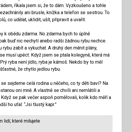
ádem, říkala jsem si, že to dám. Vyzkoušeno a tohle
zachránily ani brusle, knížka a telefon se sestrou. To
o udělat, uklidit, ušít, připravit a uvařit.
by k obědu zdarma. No zdarma bych to úplně
pak buď nic nechytí anebo radši žádnou rybu nechce.
 rybu zabít a vykuchat. A druhý den měnit plány,
á se musí upéct. Když jsem se ptala kolegyně, která má
. Prý ryba není jídlo, ryba je kámoš. Nekdo by to měl
šťastné, že chytlo jedlou rybu.
 se sejdeme celá rodina u něčeho, co ty děti baví? Na
anou oni mně. A vlastně se chvíli ani nemlátili a
u. Když se pak večer aspoň poměřovali, kolik kdo měří a
ší ho uťal: “Jsi tlustý kapr.”
lidí, které milujete