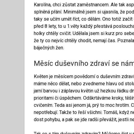
Karolína, chci zůstat zaměstnancem. Ale tak asp
splněná přání. Minimálně jsem si ujasnila, že p
taky se učím umět říct, co dělám. Ono totiž začít
před 8 lety, to u 1.věty každý přestává poslouch
holky chtěly cvičit. Udělala jsem si kurz pro sebe
že ty co nejvíc chtěly chodit, nemají čas. Pozn
báječných žen.
Měsíc duševního zdraví se ná
Květen je měsícem povědomí o duševním zdraví. M
máme něco dělat, nebo zvedneme hlavu od stolu
jarní barvou i záplavou květin už hezkou řádku dní
prioritami či úspěchem. Odškrtáváme kroky, tě
cvičením. Teda asi jenom já, prý to moc hrotím. Ch
nepotřebují. Takže to řeší všichni. Tomáš, když n
dost pohybu, a pak se jde radši převážit, jestli ne
Tak co s tím duševním zdravím? Můžeme říct v pr