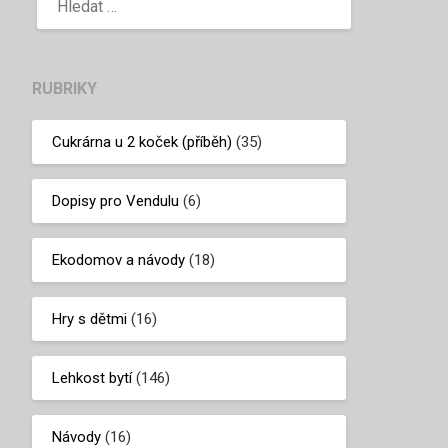
RUBRIKY
Cukrárna u 2 koček (příběh)
(35)
Dopisy pro Vendulu
(6)
Ekodomov a návody
(18)
Hry s dětmi
(16)
Lehkost bytí
(146)
Návody
(16)