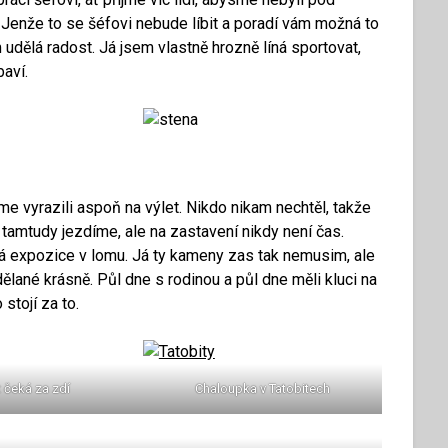
e. Jenže to se šéfovi nebude líbit a poradí vám možná to
m udělá radost. Já jsem vlastně hrozně líná sportovat,
baví.
e vyrazili aspoň na výlet. Nikdo nikam nechtěl, takže
ě tamtudy jezdíme, ale na zastavení nikdy není čas.
á expozice v lomu. Já ty kameny zas tak nemusim, ale
dělané krásně. Půl dne s rodinou a půl dne měli kluci na
 stojí za to.
 čeká za zdí
Chaloupka v Tatobitech