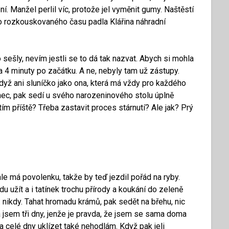
ní. Manžel perlil víc, protože jel vyměnit gumy. Naštěstí
ho rozkouskovaného času padla Klářina náhradní
sešly, nevím jestli se to dá tak nazvat. Abych si mohla
la 4 minuty po začátku. A ne, nebyly tam už zástupy.
když ani sluníčko jako ona, která má vždy pro každého
rnec, pak sedí u svého narozeninového stolu úplně
tím příště? Třeba zastavit proces stárnutí? Ale jak? Prý
ale má povolenku, takže by teď jezdil pořád na ryby.
u užít a i tatínek trochu přírody a koukání do zeleně
nikdy. Tahat hromadu krámů, pak sedět na břehu, nic
 jsem tři dny, jenže je pravda, že jsem se sama doma
a celé dny uklízet také nehodlám. Když pak jeli