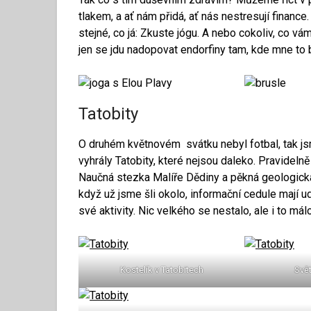
tlakem, a ať nám přidá, ať nás nestresují financ
stejné, co já: Zkuste jógu. A nebo cokoliv, co vá
jen se jdu nadopovat endorfiny tam, kde mne to 
Tatobity
O druhém květnovém svátku nebyl fotbal, tak jsm
vyhrály Tatobity, které nejsou daleko. Pravideln
Naučná stezka Malíře Dědiny a pěkná geologick
když už jsme šli okolo, informační cedule mají u
své aktivity. Nic velkého se nestalo, ale i to málo
Kostelík v Tatobitech
Svět