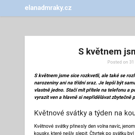
elanadmraky.cz
S květnem jsm
Posted on
31
S květnem jsme sice rozkvetli, ale také se roz
narozeniny ani na třídní sraz. Je lepší být sa
vlastně jedno. Stačí mít přítele na telefonu a p
vyrazit ven a hlavně si nepřidělávat zbytečně p
Květnové svátky a týden na ko
Květnové svátky přinesly den volna navíc, jeno
kousky, které nešly slepit. Čtvrtek po svátku byl