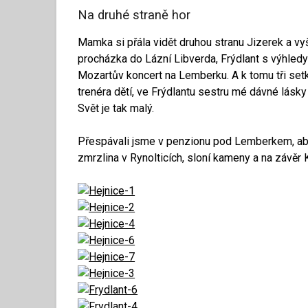
Na druhé straně hor
Mamka si přála vidět druhou stranu Jizerek a vyše
procházka do Lázní Libverda, Frýdlant s výhledy
Mozartův koncert na Lemberku. A k tomu tři setk
trenéra dětí, ve Frýdlantu sestru mé dávné lásk
Svět je tak malý.
Přespávali jsme v penzionu pod Lemberkem, aby
zmrzlina v Rynolticích, sloní kameny a na závěr