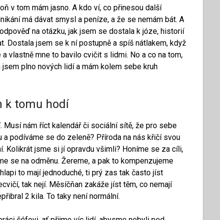
oň v tom mám jasno. A kdo ví, co přinesou další
odnikání má dávat smysl a peníze, a že se nemám bát. A
 odpověď na otázku, jak jsem se dostala k józe, historií
at. Dostala jsem se k ní postupně a spíš nátlakem, když
 a vlastně mne to bavilo cvičit s lidmi. No a co na tom,
ala jsem plno nových lidí a mám kolem sebe kruh
m k tomu hodí
usí nám říct kalendář či sociální sítě, že pro sebe
 a podíváme se do zeleně? Příroda na nás křičí svou
. Kolikrát jsme si jí opravdu všimli? Honíme se za cíli,
šíme se na odměnu. Žereme, a pak to kompenzujeme
lapi to mají jednoduché, ti prý zas tak často jíst
ecvičí, tak nejí. Měsíčňan zakáže jíst těm, co nemají
přibral 2 kila. To taky není normální.
áci šéfovi, ať přijme víc lidí, abysme nebyli pod