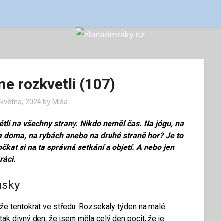
e rozkvetli (107)
 května, 2024
by
Míša
létli na všechny strany. Nikdo neměl čas. Na jógu, na
ma doma, na rybách anebo na druhé straně hor? Je to
očkat si na ta správná setkání a objetí. A nebo jen
ráci.
usky
mže tentokrát ve středu. Rozsekaly týden na malé
 tak divný den, že jsem měla celý den pocit, že je