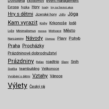
Dovolená
event management
Ekodomov
Hory
Evropa
fyzika
hrady
hry na firemní akce
Hry s dětmi
Jóga
Jizerské hory
Jídlo
Kam vyrazit
Krkonoše
lodě
Knihy
Město
Lyže
Minimalismus
Motivace
morava
Návody
Pohyb
Plavy
Narozeniny
Olomouc
Praha
Procházky
Prázdninové dobrodružství
Prázdniny
Sníh
roadtrip
Relax
Slapy
teambuilding
Velikonoce
Svatba
Vztahy
Vánoce
Vyrábění s dětmi
Výlety
Český ráj