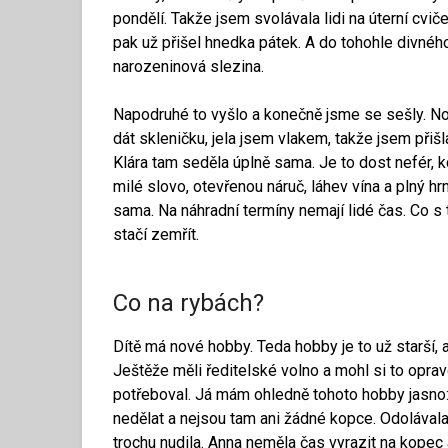
pondělí. Takže jsem svolávala lidi na úterní cviče
pak už přišel hnedka pátek. A do tohohle divné
narozeninová slezina.
Napodruhé to vyšlo a konečně jsme se sešly. No 
dát skleničku, jela jsem vlakem, takže jsem přiš
Klára tam seděla úplně sama. Je to dost nefér, 
milé slovo, otevřenou náruč, láhev vína a plný h
sama. Na náhradní termíny nemají lidé čas. Co s 
stačí zemřít.
Co na rybách?
Dítě má nové hobby. Teda hobby je to už starší, 
Ještěže měli ředitelské volno a mohl si to opravd
potřeboval. Já mám ohledně tohoto hobby jasno: 
nedělat a nejsou tam ani žádné kopce. Odolávala
trochu nudila. Anna neměla čas vyrazit na kopec 