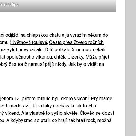
síciletá lípa
luci odjíždí na chlapskou chatu a já vyrážím někam do
omu (
Květnová toulavá
,
Cesta přes čtvero ročních
e na výlet nevypadalo. Dítě potkalo 5. nemoc, čekali
at společnost o víkendu, chtěla Jizerky. Může přijet
rý čas totiž nemusí přijít nikdy. Jak bylo vidět na
s jenom 13, přitom minule byli skoro všichni. Prý máme
jestli nedorazí. Já si taky nechávala tak trochu
ný víkend. Ale vlastně to vyšlo skvěle. Člověk se dozví
ou. A kdybysme se ptali, co hrají, tak hrají rock, možná