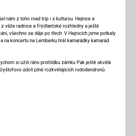
l nám z toho road trip i s kulturou. Hejnice a
 z věže radnice a Frýdlantské rozhledny a ještě
ání, všechno se děje po třech. V Hejnicích jsme potkaly
y a na koncertu na Lemberku hrál kamarádky kamarád.
chom si užili ráno prohlídku zámku Pak ještě skvělá
 Kryštofovo údolí plné rozkvétajících rododendronů.