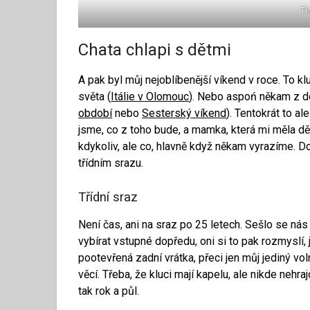
Ti
Chata chlapi s dětmi
A pak byl můj nejoblíbenější víkend v roce. To k
světa (
Itálie v Olomouc
). Nebo aspoń někam z d
období
nebo
Sesterský víkend
). Tentokrát to al
jsme, co z toho bude, a mamka, která mi měla děl
kdykoliv, ale co, hlavně když někam vyrazíme. Dob
třídním srazu.
Třídní sraz
Není čas, ani na sraz po 25 letech. Sešlo se ná
vybírat vstupné dopředu, oni si to pak rozmyslí, 
pootevřená zadní vrátka, přeci jen můj jediný vol
věcí. Třeba, že kluci mají kapelu, ale nikde nehraj
tak rok a půl.