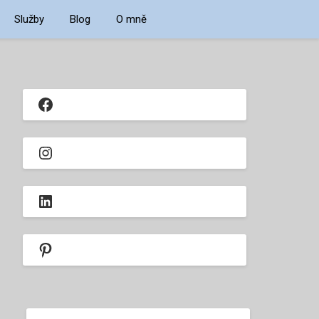
Služby
Blog
O mně