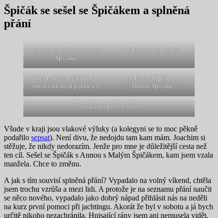
Špičák se sešel se Špičákem a splněná
přání
Rozhledna na Tanvaldském
Výhledy, směr Ještěd
Špičáku
Práce na železniční trati na
Rozhledna Špička na
mnoha místech pokračuje
Malém Špičáku
Tanvald utopený v zeleni
Všude v kraji jsou vlakové výluky (a kolegyni se to moc pěkně
podařilo
sepsat
). Není divu, že nedojdu tam kam mám. Joachim si
stěžuje, že nikdy nedorazím. Jenže pro mne je důležitější cesta než
ten cíl. Sešel se Špičák s Annou s Malým Špičákem, kam jsem vzala
manžela. Chce to změnu.
A jak s tím souvisí splněná přání? Vypadalo na volný víkend, chtěla
jsem trochu vzrůša a mezi lidi. A protože je na seznamu přání naučit
se něco nového, vypadalo jako dobrý nápad přihlásit nás na neděli
na kurz první pomoci při jachtingu. Akorát že byl v sobotu a já bych
určitě nikoho nezachránila. Hnisající rány jsem ani nemusela vidět,