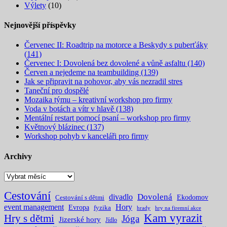
Výlety
(10)
Nejnovější příspěvky
Červenec II: Roadtrip na motorce a Beskydy s puberťáky
(141)
Červenec I: Dovolená bez dovolené a vůně asfaltu (140)
Červen a nejedeme na teambuilding (139)
Jak se připravit na pohovor, aby vás nezradil stres
Taneční pro dospělé
Mozaika týmu – kreativní workshop pro firmy
Voda v botách a vítr v hlavě (138)
Mentální restart pomocí psaní – workshop pro firmy
Květnový blázinec (137)
Workshop pohyb v kanceláři pro firmy
Archivy
Archivy
Cestování
Dovolená
divadlo
Ekodomov
Cestování s dětmi
event management
Hory
Evropa
fyzika
hrady
hry na firemní akce
Kam vyrazit
Hry s dětmi
Jóga
Jizerské hory
Jídlo