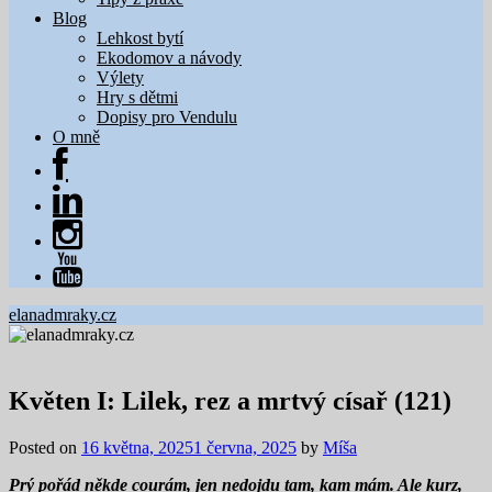
Blog
Lehkost bytí
Ekodomov a návody
Výlety
Hry s dětmi
Dopisy pro Vendulu
O mně
elanadmraky.cz
Květen I: Lilek, rez a mrtvý císař (121)
Posted on
16 května, 2025
1 června, 2025
by
Míša
Prý pořád někde courám, jen nedojdu tam, kam mám. Ale kurz,