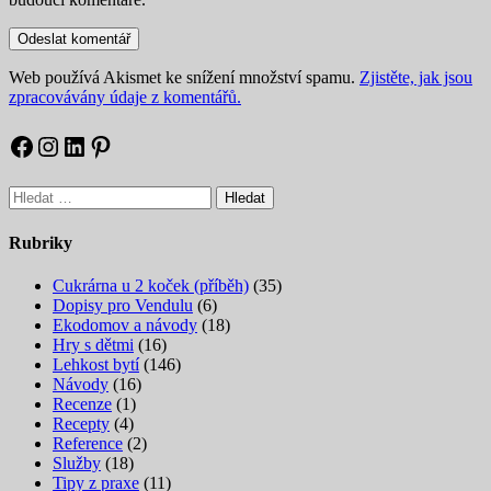
Web používá Akismet ke snížení množství spamu.
Zjistěte, jak jsou
zpracovávány údaje z komentářů.
Facebook
Instagram
LinkedIn
Pinterest
Vyhledávání
Rubriky
Cukrárna u 2 koček (příběh)
(35)
Dopisy pro Vendulu
(6)
Ekodomov a návody
(18)
Hry s dětmi
(16)
Lehkost bytí
(146)
Návody
(16)
Recenze
(1)
Recepty
(4)
Reference
(2)
Služby
(18)
Tipy z praxe
(11)