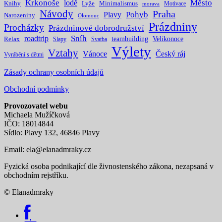
Krkonoše
Město
lodě
Knihy
Lyže
Minimalismus
Motivace
morava
Návody
Praha
Pohyb
Plavy
Narozeniny
Olomouc
Prázdniny
Procházky
Prázdninové dobrodružství
Sníh
roadtrip
teambuilding
Velikonoce
Relax
Slapy
Svatba
Výlety
Vztahy
Vánoce
Český ráj
Vyrábění s dětmi
Zásady ochrany osobních údajů
Obchodní podmínky
Provozovatel webu
Michaela Mužíčková
IČO: 18014844
Sídlo: Plavy 132, 46846 Plavy
Email:
ela@elanadmraky.cz
Fyzická osoba podnikající dle živnostenského zákona, nezapsaná v
obchodním rejstříku.
© Elanadmraky