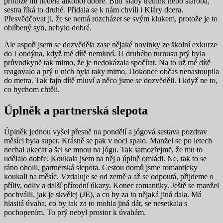
protože mi nedělá alkohol dobře. Buď slabý trénink nebo staroba,
sestra říká to druhé. Přidala se k nám chvíli i Kláry dcera.
Přesvědčovat ji, že se nemá rozcházet se svým klukem, protože je to
oblíbený syn, nebylo dobré.
Ale aspoň jsem se dozvěděla zase nějaké novinky ze školní exkurze
do Londýna, když mé dítě nemluví. U druhého turnusu prý byla
průvodkyně tak mimo, že je nedokázala spočítat. Na to už mé dítě
reagovalo a prý u nich byla taky mimo. Dokonce občas nenastoupila
do metra. Tak fajn dítě mluví a něco jsme se dozvěděli. I když ne to,
co bychom chtěli.
Úplněk a partnerská slepota
Úplněk jednou vyšel přesně na pondělí a jógová sestava pozdrav
měsíci byla super. Krásně se pak v noci spalo. Manžel se po letech
nechal ukecat a šel se mnou na jógu. Tak samozřejmě, že mu to
udělalo dobře. Koukala jsem na něj a úplně omládl. Ne, tak to se
ráno oholil, partnerská slepota. Cestou domů jsme romanticky
koukali na měsíc. Vzdaluje se od země a až se odpoutá, přijdeme o
příliv, odliv a další přírodní úkazy. Konec romantiky. Ještě se manžel
pochválil, jak je skvělej (JE), a co by za to nějaká jiná dala. Má
hlasitá úvaha, co by tak za to mohla jiná dát, se nesetkala s
pochopením. To prý nebyl prostor k úvahám.