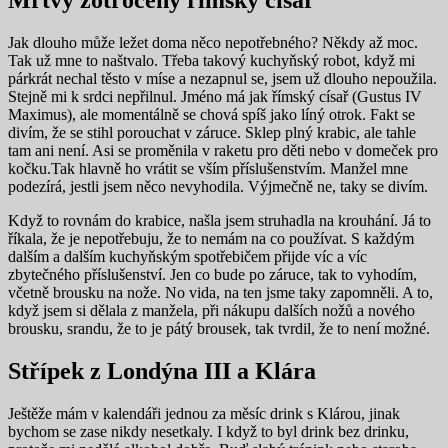
Mrtvý zotročený římský císař
Jak dlouho může ležet doma něco nepotřebného? Někdy až moc.
Tak už mne to naštvalo. Třeba takový kuchyňský robot, když mi
párkrát nechal těsto v míse a nezapnul se, jsem už dlouho nepoužila.
Stejně mi k srdci nepřilnul. Jméno má jak římský císař (Gustus IV
Maximus), ale momentálně se chová spíš jako líný otrok. Fakt se
divím, že se stihl porouchat v záruce. Sklep plný krabic, ale tahle
tam ani není. Asi se proměnila v raketu pro děti nebo v domeček pro
kočku.Tak hlavně ho vrátit se vším příslušenstvím. Manžel mne
podezírá, jestli jsem něco nevyhodila. Výjmečně ne, taky se divím.
Když to rovnám do krabice, našla jsem struhadla na krouhání. Já to
říkala, že je nepotřebuju, že to nemám na co používat. S každým
dalším a dalším kuchyňským spotřebičem přijde víc a víc
zbytečného příslušenství. Jen co bude po záruce, tak to vyhodím,
včetně brousku na nože. No vida, na ten jsme taky zapomněli. A to,
když jsem si dělala z manžela, při nákupu dalších nožů a nového
brousku, srandu, že to je pátý brousek, tak tvrdil, že to není možné.
Střípek z Londýna III a Klára
Ještěže mám v kalendáři jednou za měsíc drink s Klárou, jinak
bychom se zase nikdy nesetkaly. I když to byl drink bez drinku,