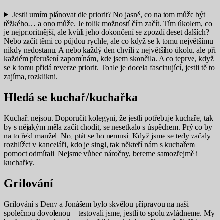
Jestli umím plánovat dle priorit? No jasně, co na tom může být
těžkého… a ono může. Je tolik možností čím začít. Tím úkolem, co
je nejprioritnější, ale kvůli jeho dokončení se zpozdí deset dalších?
Nebo začít těmi co půjdou rychle, ale co když se k tomu největšímu
nikdy nedostanu. A nebo každý den chvíli z největšího úkolu, ale při
každém přerušení zapomínám, kde jsem skončila. A co teprve, když
se k tomu přidá reverze priorit. Tohle je docela fascinující, jestli tě to
zajíma, rozklikni.
Hledá se kuchař/kuchařka
Kuchaři nejsou. Doporučit kolegyni, že jestli potřebuje kuchaře, tak
by s nějakým měla začít chodit, se nesetkalo s úspěchem. Prý co by
na to řekl manžel. No, ptát se ho nemusí. Když jsme se tedy začaly
rozhlížet v kanceláři, kdo je singl, tak někteří nám s kuchařem
pomoct odmítali. Nejsme vůbec náročny, bereme samozřejmě i
kuchařky.
Grilování
Grilování s Deny a Jonášem bylo skvělou přípravou na naši
společnou dovolenou – testovali jsme, jestli to spolu zvládneme. My