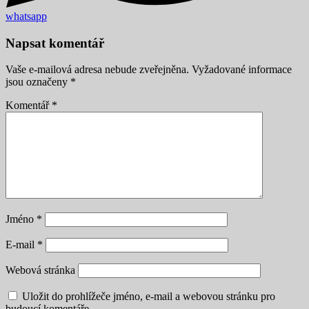
whatsapp
Napsat komentář
Vaše e-mailová adresa nebude zveřejněna.
Vyžadované informace
jsou označeny
*
Komentář
*
Jméno
*
E-mail
*
Webová stránka
Uložit do prohlížeče jméno, e-mail a webovou stránku pro
budoucí komentáře.