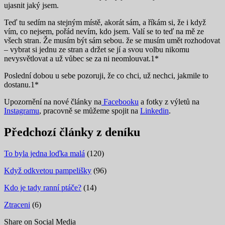
ujasnit jaký jsem.
Teď tu sedím na stejným místě, akorát sám, a říkám si, že i když
vím, co nejsem, pořád nevím, kdo jsem. Valí se to teď na mě ze
všech stran. Že musím být sám sebou. že se musím umět rozhodovat
– vybrat si jednu ze stran a držet se jí a svou volbu nikomu
nevysvětlovat a už vůbec se za ni neomlouvat.1*
Poslední dobou u sebe pozoruji, že co chci, už nechci, jakmile to
dostanu.1*
Upozornění na nové články na
Facebooku
a fotky z výletů na
Instagramu
, pracovně se můžeme spojit na
Linkedin
.
Předchozí články z deníku
To byla jedna loďka malá
(120)
Když odkvetou pampelišky
(96)
Kdo je tady ranní ptáče?
(14)
Ztraceni
(6)
Share on Social Media