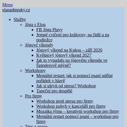
Skip
Menu
to
elanadmraky.cz
content
Služby
Jóga s Elou
FB Jóga Plavy
Jemné cvičení pro královny, na židli a na
podložce
Jógové víkendy
Jógový víkend na Kuksu – září 2026
Květnový jógový víkend 2027
Jak to vypadalo na jógovém víkendu ve
Špinderově mlýně?
Workshopy
Mentální restart: jak si pomocí psaní udělat
pořádek v hlavě
Jak si ulevit od stresu? Workshop
Taneční pro dospělé
Pro firmy
Workshop proti stresu pro firmy
Workshop pohyb v kanceláři pro firmy
Mozaika týmu – kreativní workshop pro firmy
Mentální restart pomocí psaní – workshop pro
firmy
Tipy z praxe