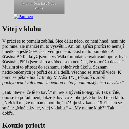
k ukončení II.světové
války
Vítej v klubu
V práci se to pomalu zabíhá. Sice dělat něco, co není hned, není nic
pro mne, ale manžel mi to vysvětlil. Ani oni ajťáci profíci to nemají
hnedka a ještě 50% času věnují učení. Dost mi to pomohlo. A
šťastná Béďa, když jsem jí vyřešila formulář schvalování oprav, byla
šťastná: „Přála jsem si to a vůbec jsem netušila, že to můžu dostat.“
Musím si to připsat do seznamu splněných úkolů. Seznam
nedokončených je pořád delší a delší, všechno se strašně vleče. K
tomu se pěkně hodí z knihy M.Váši 1*:
„Přestaň o sobě
pochybovat kvůli tomu, že jednou nebo jenom postý něco nevyšlo.“
„Tak hlavně, že tě to baví,“ mi řekla bývalá kolegyně. Tak určitě,
ono se to pořád mění, takže kdoví co z toho ještě bude.
Třeba klub:
„Neřekli mi, že nemáme poradu,“ stěžuju si v kanceláři Eli. Jen se
smála: „Mně taky ne, vítej v klubu.“ – „My mame klub?“ Tak
dobře.
Kouzlo priorit