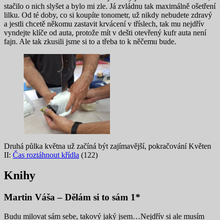
stačilo o nich slyšet a bylo mi zle. Já zvládnu tak maximálně ošetření
lilku. Od té doby, co si koupíte tonometr, už nikdy nebudete zdravý
a jestli chcetě někomu zastavit krvácení v tříslech, tak mu nejdřív
vyndejte klíče od auta, protože mít v dešti otevřený kufr auta není
fajn. Ale tak zkusili jsme si to a třeba to k něčemu bude.
Druhá půlka května už začíná být zajímavější, pokračování Květen
II:
Čas roztáhnout křídla
(122)
Knihy
Martin Váša – Dělám si to sám 1*
Budu milovat sám sebe, takový jaký jsem…Nejdřív si ale musím