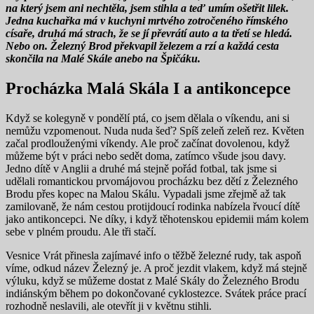
na který jsem ani nechtěla, jsem stihla a teď umím ošetřit lilek.
Jedna kuchařka
má v kuchyni mrtvého zotročeného římského
císa
ře, druhá má strach, že se jí převrátí auto a ta třetí se hledá.
Nebo on.
Železný Brod překvapil železem a rzí a každá cesta
skončila na Malé Skále anebo na Špičáku
.
Procházka Malá Skála I a antikoncepce
Když se kolegyně v pondělí ptá, co jsem dělala o víkendu, ani si
nemůžu vzpomenout. Nuda nuda šeď? Spíš zeleň zeleň rez. Květen
začal prodlouženými víkendy. Ale proč začínat dovolenou, když
můžeme být v práci nebo sedět doma, zatímco všude jsou davy.
Jedno dítě v Anglii a druhé má stejně pořád fotbal, tak jsme si
udělali romantickou prvomájovou procházku bez dětí z Železného
Brodu přes kopec na Malou Skálu. Vypadali jsme zřejmě až tak
zamilovaně, že nám cestou protijdoucí rodinka nabízela řvoucí dítě
jako antikoncepci. Ne díky, i když těhotenskou epidemii mám kolem
sebe v plném proudu. Ale tři stačí.
Vesnice Vrát přinesla zajímavé info o těžbě železné rudy, tak aspoň
víme, odkud název Železný je. A proč jezdit vlakem, když má stejně
výluku, když se můžeme dostat z Malé Skály do Železného Brodu
indiánským během po dokončované cyklostezce. Svátek práce prací
rozhodně neslavili, ale otevřít ji v květnu stihli.