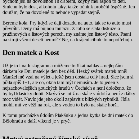
bychom jeli na dovolenou i s ďáblem, kdyby měl aspoň tři děti.
Smíchu bylo dost, alkoholu taky, takže trénink proběhl úspěšně. Jen
doufám, že na dovolené to nebude vypadat stejně.
Bereme kola. Pry když se dají dozadu na auto, tak se to auto musí
převrátit. Deny má bujnou fantazii. Z toho se stala diskuze o
pružinových a listových perech, my známe jen listový těsto. Psaní
na stroji všemi deseti neumíš? Ne, na krájení cibule to nepotřebuju.
Den matek a Kost
Už je to i na Instagramu a můžeme to říkat nahlas – nejlepším
dárkem ke Dni matek je den bez dětí. Hezký svátek matek mně!
Manžel mě vzal na výlet a ještě jsem dostala celý hrad. Sice jsem si
přála spíš 1+1, ale co, okna tam mýt nemusím. Je to jeden z
nejzachovalejších gotických hradů v Čechách a není doloženo, že
by byl klasicky dobit. Skrývá se totiž na skále v údolí a není z dálky
moc vidět. Navíc jde jeho okolí zaplavit z blízkých rybníků. Jídla
mohli mít ve věži na rok, ale s vodou to bylo na skále horší.
K tomu procházka údolím Plakánku a jedna kytka ke dni matek do
Bělohradu a další víkend je v pryč.