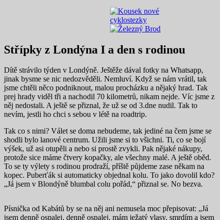
Střípky z Londýna I a den s rodinou
Dítě strávilo týden v Londýně. Ještěže dával fotky na Whatsapp,
jinak bysme se nic nedozvěděli. Nemluví. Když se nám vrátil, tak
jsme chtěli něco podniknout, malou procházku a nějaký hrad. Tak
prej hrady viděl tři a nachodil 70 kilometrů, nikam nejde. Víc jsme z
něj nedostali. A ještě se přiznal, že už se od 3.dne nudil. Tak to
nevím, jestli ho chci s sebou v létě na roadtrip.
Tak co s nimi? Válet se doma nebudeme, tak jediné na čem jsme se
shodli bylo lanové centrum. Užili jsme si to všichni. Ti, co se bojí
výšek, už asi otupěli a nebo si prostě zvykli. Pak nějaké nákupy,
protože sice máme čtvery kopačky, ale všechny malé. A ještě oběd.
To se ty výlety s rodinou prodraží, příště půjdeme zase někam na
kopec. Puberťák si automaticky objednal kolu. To jako dovolil kdo?
„Já jsem v Blondýně blumbal colu pořád,“ přiznal se. No bezva.
Písnička od Kabátů by se na něj ani nemusela moc přepisovat: „Já
jsem denně ospalej, denně ospalej, mám ježatý vlasy, smrdím a jsem