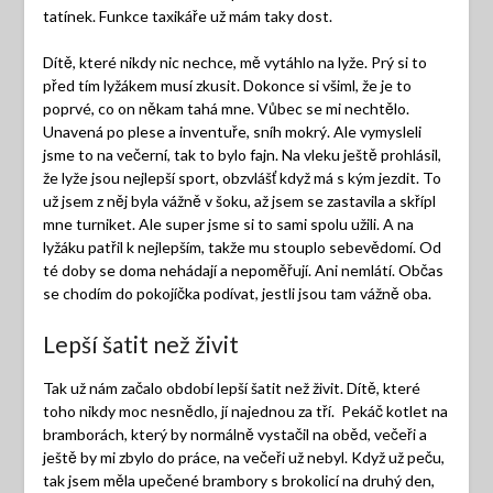
tatínek. Funkce taxikáře už mám taky dost.
Dítě, které nikdy nic nechce, mě vytáhlo na lyže. Prý si to
před tím lyžákem musí zkusit. Dokonce si všiml, že je to
poprvé, co on někam tahá mne. Vůbec se mi nechtělo.
Unavená po plese a inventuře, sníh mokrý. Ale vymysleli
jsme to na večerní, tak to bylo fajn. Na vleku ještě prohlásil,
že lyže jsou nejlepší sport, obzvlášť když má s kým jezdit. To
už jsem z něj byla vážně v šoku, až jsem se zastavila a skřípl
mne turniket. Ale super jsme si to sami spolu užili. A na
lyžáku patřil k nejlepším, takže mu stouplo sebevědomí. Od
té doby se doma nehádají a nepoměřují. Ani nemlátí. Občas
se chodím do pokojíčka podívat, jestli jsou tam vážně oba.
Lepší šatit než živit
Tak už nám začalo období lepší šatit než živit. Dítě, které
toho nikdy moc nesnědlo, jí najednou za tří. Pekáč kotlet na
bramborách, který by normálně vystačil na oběd, večeři a
ještě by mi zbylo do práce, na večeři už nebyl. Když už peču,
tak jsem měla upečené brambory s brokolicí na druhý den,