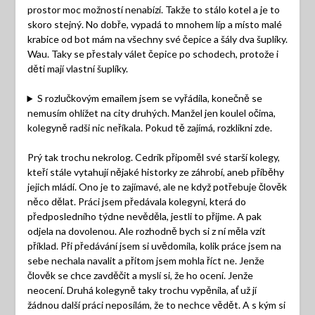
prostor moc možností nenabízí. Takže to stálo kotel a je to
skoro stejný. No dobře, vypadá to mnohem líp a místo malé
krabice od bot mám na všechny své čepice a šály dva šuplíky.
Wau. Taky se přestaly válet čepice po schodech, protože i
děti mají vlastní šuplíky.
S rozlučkovým emailem jsem se vyřádila, konečně se
nemusím ohlížet na city druhých. Manžel jen koulel očima,
kolegyně radši nic neříkala. Pokud tě zajímá, rozklikni zde.
Prý tak trochu nekrolog. Cedrik připoměl své starší kolegy,
kteří stále vytahují nějaké historky ze záhrobí, aneb příběhy
jejich mládí. Ono je to zajímavé, ale ne když potřebuje člověk
něco dělat. Práci jsem předávala kolegyni, která do
předposledního týdne nevěděla, jestli to přijme. A pak
odjela na dovolenou. Ale rozhodně bych si z ní měla vzít
příklad. Při předávání jsem si uvědomila, kolik práce jsem na
sebe nechala navalit a přitom jsem mohla říct ne. Jenže
člověk se chce zavděčit a myslí si, že ho ocení. Jenže
neocení. Druhá kolegyně taky trochu vypěnila, ať už jí
žádnou další práci neposílám, že to nechce vědět. A s kým si