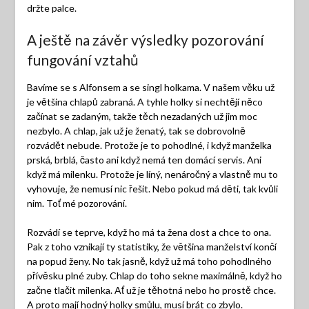
držte palce.
A ještě na závěr výsledky pozorování
fungování vztahů
Bavíme se s Alfonsem a se singl holkama. V našem věku už
je většina chlapů zabraná. A tyhle holky si nechtějí něco
začínat se zadaným, takže těch nezadaných už jim moc
nezbylo. A chlap, jak už je ženatý, tak se dobrovolně
rozvádět nebude. Protože je to pohodlné, i když manželka
prská, brblá, často ani když nemá ten domácí servis. Ani
když má milenku. Protože je líný, nenáročný a vlastně mu to
vyhovuje, že nemusí nic řešit. Nebo pokud má děti, tak kvůli
nim. Toť mé pozorování.
Rozvádí se teprve, když ho má ta žena dost a chce to ona.
Pak z toho vznikají ty statistiky, že většina manželství končí
na popud ženy. No tak jasně, když už má toho pohodlného
přívěsku plné zuby. Chlap do toho sekne maximálně, když ho
začne tlačit milenka. Ať už je těhotná nebo ho prostě chce.
A proto mají hodný holky smůlu, musí brát co zbylo.