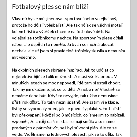
Fotbalový ples se nám blíží
Vlastně by se měl jmenovat sportovní nebo volejbalový,
protože ho dělají volejbalisti. Ale tak nějak se všichni motají
kolem hřiště a výtěžek chceme na fotbalové děti. Na
volejbal se totiž nikomu nechce. Na sportovním plese dělali
nábor, ale úspěch to nemělo. Já bych se možná ukecat
nechala, ale už jsem si pravidelné tréninky zkusila a nemusím
mít všechno.
Na okolních plesech sbíráme inspiraci. Jak to udělat co
nejefektivněji? Je tolik možností. A musí vše klapnout. V
minulých letech se moc nepovedl, lidé tam přestali chodit.
Tak my jim ukážeme, jak se to dělá. A nebo ne? Vlastně se
nemáme čeho bát. Když to nevyjde, tak už ho nemusíme
příští rok dělat. To taky nezní špatně. Ale zatím vše klape,
lístky se vyprodaly hned, jak se pověsily plakáty. Fotbalisti
byli překvapení, když si po 3 měsících, co jsme jim to nabízeli,
vzpoměli, že chtějí další místa. To mají smůlu a to máme
prodaných o pár míst víc, než byl původní plán. Ale to se
vejde. Viděli jsme na lednových plesech, jak se to dělá. Tak