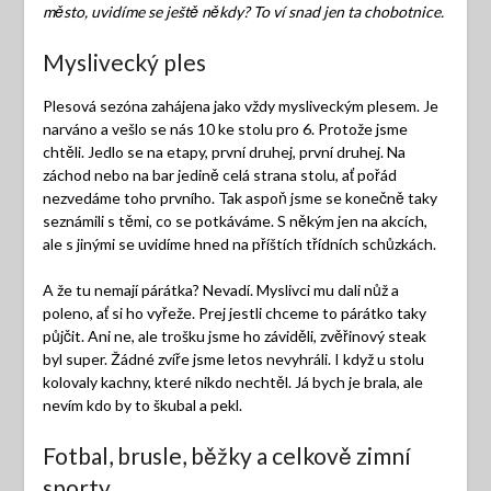
město, uvidíme se ještě někdy? To ví snad jen ta chobotnice.
Myslivecký ples
Plesová sezóna zahájena jako vždy mysliveckým plesem. Je
narváno a vešlo se nás 10 ke stolu pro 6. Protože jsme
chtěli. Jedlo se na etapy, první druhej, první druhej. Na
záchod nebo na bar jedině celá strana stolu, ať pořád
nezvedáme toho prvního. Tak aspoň jsme se konečně taky
seznámili s těmi, co se potkáváme. S někým jen na akcích,
ale s jinými se uvidíme hned na příštích třídních schůzkách.
A že tu nemají párátka? Nevadí. Myslivci mu dali nůž a
poleno, ať si ho vyřeže. Prej jestli chceme to párátko taky
půjčit. Ani ne, ale trošku jsme ho záviděli, zvěřinový steak
byl super. Žádné zvíře jsme letos nevyhráli. I když u stolu
kolovaly kachny, které nikdo nechtěl. Já bych je brala, ale
nevím kdo by to škubal a pekl.
Fotbal, brusle, běžky a celkově zimní
sporty