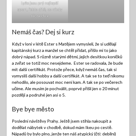
Lyže jsou prý nejlepší
sport, řeklo dítě, co nikdy
nic nechce
Nemáš čas? Dej si kurz
Když v loni v létě Ester s Matějem vymysleli, že si udělají
kapitánský kurz a manžel se chtěl přidat, přišlo mi to jako
dobrý nápad. S různě starými dětmi, jejich desítkou koníčků
a zvířat se totiž moc nesejdeme. Ester se radovala, že bude
mít další certifikát. Protože přece, když nemáš čas, tak si
vymyslíš další hobby a další certifikát. A tak se to teď nikomu
nehodilo, ale posouvat moc není kam. A tak se po večerech
učíme. Ale musím je pochválit, poprvé přišli jen o 20 minut
později a podruhé jen asi o 5.
Bye bye město
Poslední návštěvy Prahy. Ještě jsem stihla nakoupit a
dodělat nábytek v chodbě, dokud mám Ikeu po cestě.
Nápadů by bylo plno, jenže ten náš atypický (čti: debilní)