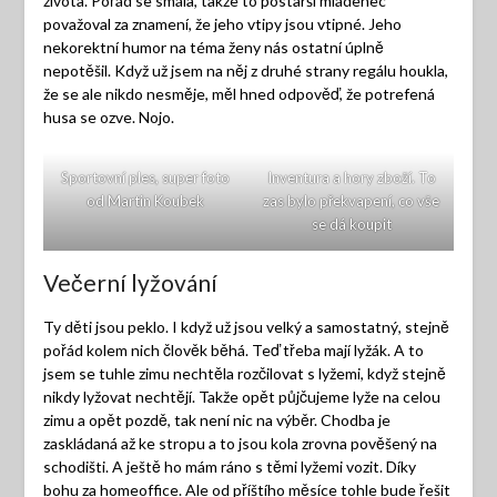
života. Pořád se smála, takže to postarší mládenec
považoval za znamení, že jeho vtipy jsou vtipné. Jeho
nekorektní humor na téma ženy nás ostatní úplně
nepotěšil. Když už jsem na něj z druhé strany regálu houkla,
že se ale nikdo nesměje, měl hned odpověď, že potrefená
husa se ozve. Nojo.
Sportovní ples, super foto
Inventura a hory zboží. To
od Martin Koubek
zas bylo překvapení, co vše
se dá koupit
Večerní lyžování
Ty děti jsou peklo. I když už jsou velký a samostatný, stejně
pořád kolem nich člověk běhá. Teď třeba mají lyžák. A to
jsem se tuhle zimu nechtěla rozčilovat s lyžemi, když stejně
nikdy lyžovat nechtějí. Takže opět půjčujeme lyže na celou
zimu a opět pozdě, tak není nic na výběr. Chodba je
zaskládaná až ke stropu a to jsou kola zrovna pověšený na
schodišti. A ještě ho mám ráno s těmi lyžemi vozit. Díky
bohu za homeoffice. Ale od příštího měsíce tohle bude řešit