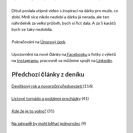
Dituš poslala vtipné video s inspirací na dárky pro muže, co
zlobí. Mně sice nikdo nezlobí a dárky já nerada, ale ten
náhrdelník za velký průšvih, bych si říct dala. A za 5 karátů
bych se taky nezlobila.
Pokračování na
Únorový úprk
.
Upozornění na nové články na
Facebooku
a fotky z výletů
na
Instagramu
, pracovně se můžeme spojit na
Linkedin
.
Předchozí články z deníku
Devítkový rok a novoroční předsevzetí
(116)
Listové tornádo a podzimní procházky
(41)
Kde že je to volno?
(31)
Na zahradě by mohl běhat jednorožec
(9)