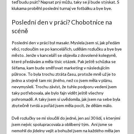
teď budu psát? Napsat prý můžu, taky se jí bude stýskat. S
klukama proběhl poslední turnaj ve fotbálku a bye bye.
Poslední den v práci? Chobotnice na
scéně
Poslední den v práci byl masakr. Myslela jsem si, jak předám
věci, rozloučím se po kancelářích, udělám rozlučku a bye bye
město. Jenže v kanceláři se objevila z dovolené kolegyně,
které předávám a měla tisíc otázek. Pak ještě schůzka se
šéfama, kam bude směřovat marketing v následujícím
půlroce. To byla trochu ztráta času, protože mně už je to
jedno a stejně tam nic jiného, než co jsem měla v plánu,
nevymysleli. Trochu závist, že tuhle podporu vedení jsem
taky potřebovala, ale bylo fajn vidět ještě všechny
pohromadě. A taky jsem si uvědomila, jak jsem na sebe byla
zbytečně tvrdá a pořád jsem měla pocit, že dělám málo.
Dvě rozlučky se mi sloučili do jedné, jen asi 30 lidí, s kterými
jsem nejvíc spolupracovala a oblíbený tým. Ani jsme se
nemohli do jídelny vejít a bohužel jsem na každého měla jen