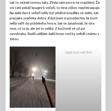
tak to sežrali rovnou taky. Zbyla nám porce na rozpůlení. Že
sní celý pekáč lasagní k večeři, to mne vůbec nepřekvapuje.
Na další den k večeři měly být plněné knedlíky se zelím, tak
prej jako svačinka dobrý. Když jsem si povzdechla, že bych
měla vařit do prádelního hrnce, tak se zaradovali, že sice
neví, co to je, ale zní to veliký. Z kuchyně se už asi
nevyhrabu. Radši udělám další hrnec než by snědli i mámu s
tátou.
Lepší šatit než živit