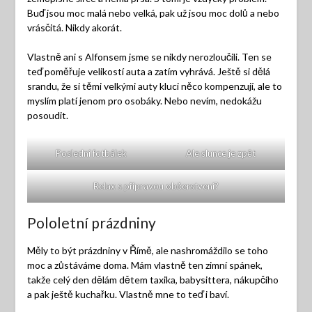
Buď jsou moc malá nebo velká, pak už jsou moc dolů a nebo
vrásčitá. Nikdy akorát.
Vlastně ani s Alfonsem jsme se nikdy nerozloučili. Ten se
teď poměřuje velikostí auta a zatím vyhrává. Ještě si dělá
srandu, že si těmi velkými auty kluci něco kompenzují, ale to
myslím platí jenom pro osobáky. Nebo nevím, nedokážu
posoudit.
Poslední fotbálek
Ale slunce je zpět
Relax s přípravou občerstvení?
Pololetní prázdniny
Měly to být prázdniny v Římě, ale nashromáždilo se toho
moc a zůstáváme doma. Mám vlastně ten zimní spánek,
takže celý den dělám dětem taxika, babysittera, nákupčího
a pak ještě kuchařku. Vlastně mne to teď i baví.