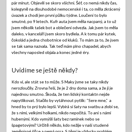
pár minut. Objevili se skoro všichni. Šéf, co nemá nikdy čas,
kolegyně na dlouhodobé nemocenské i ta, co měla zkrácený
úvazek a chodí jen první půlku týdne. Loučení to bylo
smutné, po 9 letech. Kufr auta jsem měla nacpaný, a to už
jsem několik tašek bot a oblečení odvezla. Jak jsem to měla
daleko, v kanceláři jsem skoro bydlela. A k tomu pár kytek,
čokolád a jedna chobotnice od kluků. To mám za to, že jsem
se tak sama nazvala. Tak teď mám plno chapadel, abych
všechny naposled objala a konec jedné éry.
Uvidíme se ještě někdy?
Kdo ví, ale stát se to může. S Maky jsme se taky nikdy
nerozloučily. Zrovna řeší, že je 2 dny doma sama, a že jí je
najednou smutno. Škoda, že ten lidský kontaktn nejde
napytlíkovat. Stačilo by vytáhnout pytlík: “Sere mne,” a
hned by to prý bylo lepší. Vybírá si šaty na svatbu a zlobí se,
že s nimi, velkými holkami, nikdo nepočítá. To ani s námi
hubenými. Kdo vymýšlí šaty bez ramínek nebo se
špagetovými? Určitě někdo, kdo nežije v naší studené
zeměpisné šířce a nemá prsa. S těmi je vždycky problém.