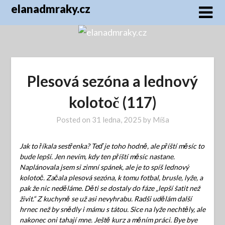
Skip
elanadmraky.cz
to
content
Plesová sezóna a lednový
kolotoč (117)
Posted on
31 ledna, 2025
by
Míša
Jak to říkala sestřenka? Teď je toho hodně, ale příští měsíc to
bude lepší. Jen nevím, kdy ten příští měsíc nastane.
Naplánovala jsem si zimní spánek, ale je to spíš lednový
kolotoč. Začala plesová sezóna, k tomu fotbal, brusle, lyže, a
pak že nic neděláme. Děti se dostaly do fáze „lepší šatit než
živit.“ Z kuchyně se už asi nevyhrabu. Radši udělám další
hrnec než by snědly i mámu s tátou. Sice na lyže nechtěly, ale
nakonec oni tahají mne. Ještě kurz a měním práci. Bye bye