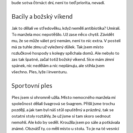
bude sotva čtrnáct dní, není to teď priorita, nevadí.
Bacily a božský víkend
Jak to dělali ve středověku, když neměli antibiotika? Umírali.
To manžela moc nepotěšilo. Už zase něco chytil. Závidět
mu, že se může válet prý nemám, není to nic extra. V posteli
má za tuhle zimu už vyležený důlek. Tak jsem místo
rozlučkové hospody s kolegy spěchala domů. Ale nebylo to
zas tak špatné, začal totiž božský víkend. Sice mám zimní
spánek, nic nedělám a nic neplánuju, ale stihla jsem
všechno. Ples, lyže i inventuru.
Sportovní ples
Ples jsem si ohromně užila. Místo nemocného manžela mi
společnost dělali švagrová se švagrem. Přišli jsme trochu
později, a jak tam byl náš stůl opuštěný a prázdný, tak se
ostatní stoly roztáhly, že už jsme si tam skoro sednout
nemohli. Ale kdo by seděl. Kroužila jsem po sále a potkávala
známé. Obzvášť ty, co měli místo u stolu. To je na té vesnici