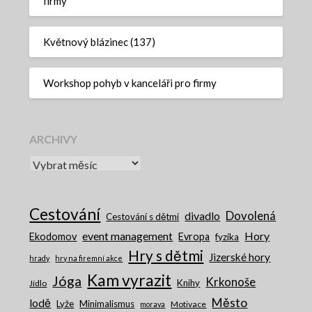
firmy
Květnový blázinec (137)
Workshop pohyb v kanceláři pro firmy
ARCHIVY
Archivy
Cestování
Dovolená
divadlo
Cestování s dětmi
event management
Hory
Ekodomov
Evropa
fyzika
Hry s dětmi
Jizerské hory
hrady
hry na firemní akce
Kam vyrazit
Jóga
Krkonoše
Knihy
Jídlo
Město
lodě
Lyže
Minimalismus
Motivace
morava