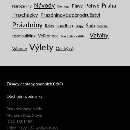
Návody
Praha
Pohyb
Plavy
Narozeniny
Olomouc
Procházky
Prázdninové dobrodružství
Prázdniny
Sníh
roadtrip
Relax
Slapy
Svatba
Vztahy
teambuilding
Velikonoce
Vyrábění s dětmi
Výlety
Vánoce
Český ráj
Zásady ochrany osobních údajů
Obchodní podmínky
Provozovatel webu
Michaela Mužíčková
IČO: 18014844
Sídlo: Plavy 132, 46846 Plavy