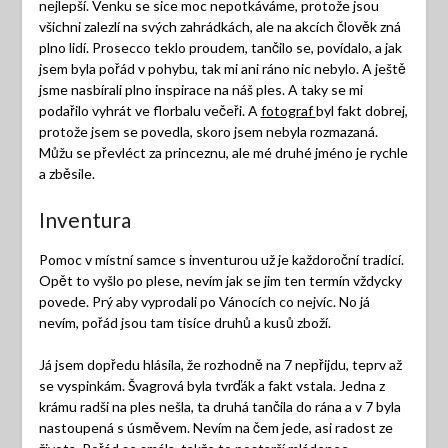
nejlepší. Venku se sice moc nepotkáváme, protože jsou
všichni zalezlí na svých zahrádkách, ale na akcích člověk zná
plno lidí. Prosecco teklo proudem, tančilo se, povídalo, a jak
jsem byla pořád v pohybu, tak mi ani ráno nic nebylo. A ještě
jsme nasbírali plno inspirace na náš ples. A taky se mi
podařilo vyhrát ve florbalu večeři. A
fotograf
byl fakt dobrej,
protože jsem se povedla, skoro jsem nebyla rozmazaná.
Můžu se převléct za princeznu, ale mé druhé jméno je rychle
a zběsile.
Inventura
Pomoc v místní samce s inventurou už je každoroční tradicí.
Opět to vyšlo po plese, nevím jak se jim ten termín vždycky
povede. Prý aby vyprodali po Vánocích co nejvíc. No já
nevím, pořád jsou tam tisíce druhů a kusů zboží.
Já jsem dopředu hlásila, že rozhodně na 7 nepřijdu, teprv až
se vyspinkám. Švagrová byla tvrďák a fakt vstala. Jedna z
krámu radši na ples nešla, ta druhá tančila do rána a v 7 byla
nastoupená s úsměvem. Nevím na čem jede, asi radost ze