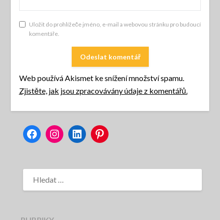
Uložit do prohlížeče jméno, e-mail a webovou stránku pro budoucí
komentáře.
Web používá Akismet ke snížení množství spamu.
Zjistěte, jak jsou zpracovávány údaje z komentářů.
Facebook
Instagram
LinkedIn
Pinterest
VYHLEDÁVÁNÍ
RUBRIKY