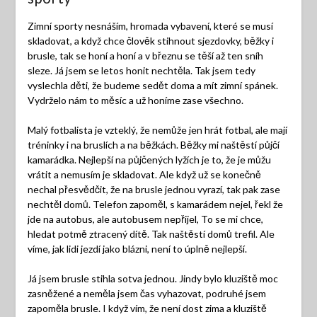
Zimní sporty nesnáším, hromada vybavení, které se musí
skladovat, a když chce člověk stihnout sjezdovky, běžky i
brusle, tak se honí a honí a v březnu se těší až ten sníh
sleze. Já jsem se letos honit nechtěla. Tak jsem tedy
vyslechla děti, že budeme sedět doma a mít zimní spánek.
Vydrželo nám to měsíc a už honíme zase všechno.
Malý fotbalista je vzteklý, že nemůže jen hrát fotbal, ale mají
tréninky i na bruslích a na běžkách. Běžky mi naštěstí půjčí
kamarádka. Nejlepší na půjčených lyžích je to, že je můžu
vrátit a nemusím je skladovat. Ale když už se konečně
nechal přesvědčit, že na brusle jednou vyrazí, tak pak zase
nechtěl domů. Telefon zapoměl, s kamarádem nejel, řekl že
jde na autobus, ale autobusem nepřijel, To se mi chce,
hledat potmě ztracený dítě. Tak naštěstí domů trefil. Ale
víme, jak lidi jezdí jako blázni, není to úplně nejlepší.
Já jsem brusle stihla sotva jednou. Jindy bylo kluziště moc
zasněžené a neměla jsem čas vyhazovat, podruhé jsem
zapoměla brusle. I když vím, že není dost zima a kluziště