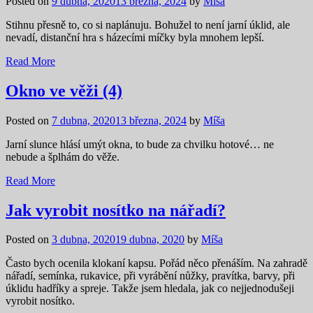
Posted on
9 dubna, 2020
13 března, 2024
by
Míša
Stihnu přesně to, co si naplánuju. Bohužel to není jarní úklid, ale
nevadí, distanční hra s házecími míčky byla mnohem lepší.
Read More
Okno ve věži (4)
Posted on
7 dubna, 2020
13 března, 2024
by
Míša
Jarní slunce hlásí umýt okna, to bude za chvilku hotové… ne
nebude a šplhám do věže.
Read More
Jak vyrobit nosítko na nářadí?
Posted on
3 dubna, 2020
19 dubna, 2020
by
Míša
Často bych ocenila klokaní kapsu. Pořád něco přenáším. Na zahradě
nářadí, semínka, rukavice, při vyrábění nůžky, pravítka, barvy, při
úklidu hadříky a spreje. Takže jsem hledala, jak co nejjednodušeji
vyrobit nosítko.