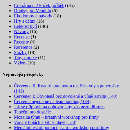
Cukrárna u 2 koček (příběh)
(35)
Dopisy pro Vendulu
(6)
Ekodomov a návody
(18)
Hry s dětmi
(16)
Lehkost bytí
(146)
Návody
(16)
Recenze
(1)
Recepty
(4)
Reference
(2)
Služby
(18)
Tipy z praxe
(11)
Výlety
(10)
Nejnovější příspěvky
Červenec II: Roadtrip na motorce a Beskydy s puberťáky
(141)
Červenec I: Dovolená bez dovolené a vůně asfaltu (140)
Červen a nejedeme na teambuilding (139)
Jak se připravit na pohovor, aby vás nezradil stres
Taneční pro dospělé
Mozaika týmu – kreativní workshop pro firmy
Voda v botách a vítr v hlavě (138)
Mentální restart pomocí psaní – workshop pro firmy