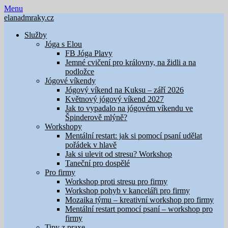
Skip
Menu
to
elanadmraky.cz
content
Služby
Jóga s Elou
FB Jóga Plavy
Jemné cvičení pro královny, na židli a na
podložce
Jógové víkendy
Jógový víkend na Kuksu – září 2026
Květnový jógový víkend 2027
Jak to vypadalo na jógovém víkendu ve
Špinderově mlýně?
Workshopy
Mentální restart: jak si pomocí psaní udělat
pořádek v hlavě
Jak si ulevit od stresu? Workshop
Taneční pro dospělé
Pro firmy
Workshop proti stresu pro firmy
Workshop pohyb v kanceláři pro firmy
Mozaika týmu – kreativní workshop pro firmy
Mentální restart pomocí psaní – workshop pro
firmy
Tipy z praxe