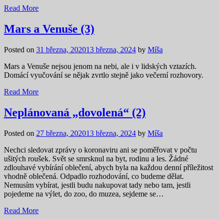
Read More
Mars a Venuše (3)
Posted on
31 března, 2020
13 března, 2024
by
Míša
Mars a Venuše nejsou jenom na nebi, ale i v lidských vztazích.
Domácí vyučování se nějak zvrtlo stejně jako večerní rozhovory.
Read More
Neplánovaná „dovolená“ (2)
Posted on
27 března, 2020
13 března, 2024
by
Míša
Nechci sledovat zprávy o koronaviru ani se poměřovat v počtu
ušitých roušek. Svět se smrsknul na byt, rodinu a les. Žádné
zdlouhavé vybírání oblečení, abych byla na každou denní příležitost
vhodně oblečená. Odpadlo rozhodování, co budeme dělat.
Nemusím vybírat, jestli budu nakupovat tady nebo tam, jestli
pojedeme na výlet, do zoo, do muzea, sejdeme se…
Read More