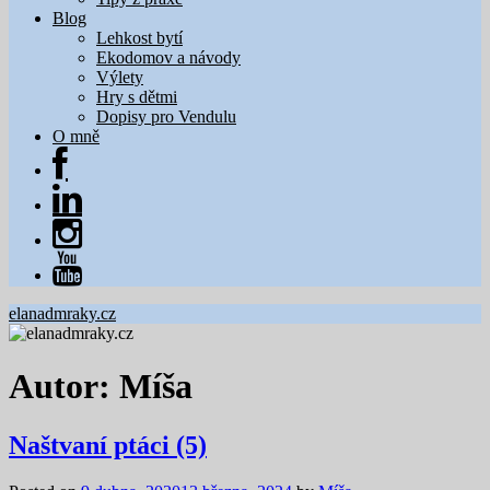
Blog
Lehkost bytí
Ekodomov a návody
Výlety
Hry s dětmi
Dopisy pro Vendulu
O mně
elanadmraky.cz
Autor:
Míša
Naštvaní ptáci (5)