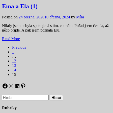
Ema a Ela (1)
Posted on
24 března, 2020
10 března, 2024
by
Míša
Nikdy jsem nebyla spokojená s tím, co mám. Pořád jsem čekala, až
něco přijde. A pak jsem poznala Elu.
Read More
Previous
1
…
12
13
14
15
Facebook
Instagram
LinkedIn
Pinterest
Vyhledávání
Rubriky