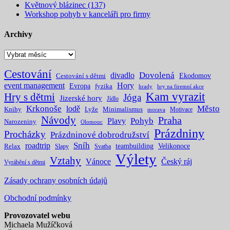
Květnový blázinec (137)
Workshop pohyb v kanceláři pro firmy
Archivy
Archivy
Cestování
Dovolená
divadlo
Ekodomov
Cestování s dětmi
event management
Hory
Evropa
fyzika
hrady
hry na firemní akce
Kam vyrazit
Hry s dětmi
Jóga
Jizerské hory
Jídlo
Krkonoše
Město
lodě
Knihy
Lyže
Minimalismus
Motivace
morava
Návody
Praha
Pohyb
Plavy
Narozeniny
Olomouc
Prázdniny
Procházky
Prázdninové dobrodružství
Sníh
roadtrip
teambuilding
Velikonoce
Relax
Slapy
Svatba
Výlety
Vztahy
Vánoce
Český ráj
Vyrábění s dětmi
Zásady ochrany osobních údajů
Obchodní podmínky
Provozovatel webu
Michaela Mužíčková