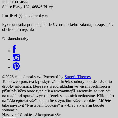
IČO: 18014844
Sídlo: Plavy 132, 46846 Plavy
Email:
ela@elanadmraky.cz
Fyzická osoba podnikající dle živnostenského zákona, nezapsaná v
obchodním rejstříku.
© Elanadmraky
©2026 elanadmraky.cz
| Powered by
Superb Themes
Tento web používá k poskytování služeb soubory cookies. Jsou to
drobky informací, které se z webu ukládají ve vašem prohlížeči a
příští návštěva bude rychlejší a relevantnější. Nemusíte se jich bát,
na rozdíl od opravdových sušenek se po nich netloustne. Kliknutím
na "Akceptovat vše” souhlasíte s využitím všech cookies. Můžete
také navštívit "Nastavení Cookies" a vybrat, s kterými budete
souhlasit.
Nastavení Cookies
Akceptovat vše