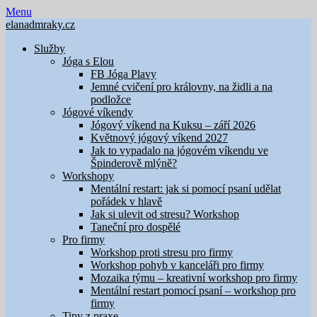
Skip
Menu
to
elanadmraky.cz
content
Služby
Jóga s Elou
FB Jóga Plavy
Jemné cvičení pro královny, na židli a na
podložce
Jógové víkendy
Jógový víkend na Kuksu – září 2026
Květnový jógový víkend 2027
Jak to vypadalo na jógovém víkendu ve
Špinderově mlýně?
Workshopy
Mentální restart: jak si pomocí psaní udělat
pořádek v hlavě
Jak si ulevit od stresu? Workshop
Taneční pro dospělé
Pro firmy
Workshop proti stresu pro firmy
Workshop pohyb v kanceláři pro firmy
Mozaika týmu – kreativní workshop pro firmy
Mentální restart pomocí psaní – workshop pro
firmy
Tipy z praxe