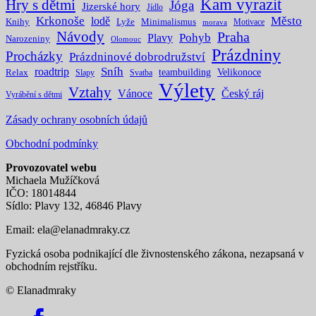
Kam vyrazit
Hry s dětmi
Jóga
Jizerské hory
Jídlo
Krkonoše
Město
lodě
Knihy
Lyže
Minimalismus
Motivace
morava
Návody
Praha
Pohyb
Plavy
Narozeniny
Olomouc
Prázdniny
Procházky
Prázdninové dobrodružství
Sníh
roadtrip
teambuilding
Velikonoce
Relax
Slapy
Svatba
Výlety
Vztahy
Vánoce
Český ráj
Vyrábění s dětmi
Zásady ochrany osobních údajů
Obchodní podmínky
Provozovatel webu
Michaela Mužíčková
IČO: 18014844
Sídlo: Plavy 132, 46846 Plavy
Email:
ela@elanadmraky.cz
Fyzická osoba podnikající dle živnostenského zákona, nezapsaná v
obchodním rejstříku.
© Elanadmraky