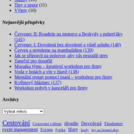
Tipy z praxe
(11)
Výlety
(10)
Nejnovější příspěvky
Červenec II: Roadtrip na motorce a Beskydy s puberťáky
(141)
Červenec I: Dovolená bez dovolené a vůně asfaltu (140)
Červen a nejedeme na teambuilding (139)
Jak se připravit na pohovor, aby vás nezradil stres
Taneční pro dospělé
Mozaika týmu – kreativní workshop pro firmy
Voda v botách a vítr v hlavě (138)
Mentální restart pomocí psaní – workshop pro firmy
Květnový blázinec (137)
Workshop pohyb v kanceláři pro firmy
Archivy
Archivy
Cestování
Dovolená
divadlo
Ekodomov
Cestování s dětmi
event management
Hory
Evropa
fyzika
hrady
hry na firemní akce