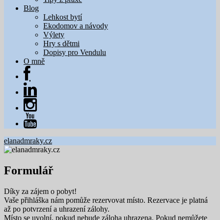
Blog
Lehkost bytí
Ekodomov a návody
Výlety
Hry s dětmi
Dopisy pro Vendulu
O mně
elanadmraky.cz
Formulář
Díky za zájem o pobyt!
Vaše přihláška nám pomůže rezervovat místo. Rezervace je platná
až po potvrzení a uhrazení zálohy.
Místo se uvolní, pokud nebude záloha uhrazena. Pokud nemůžete