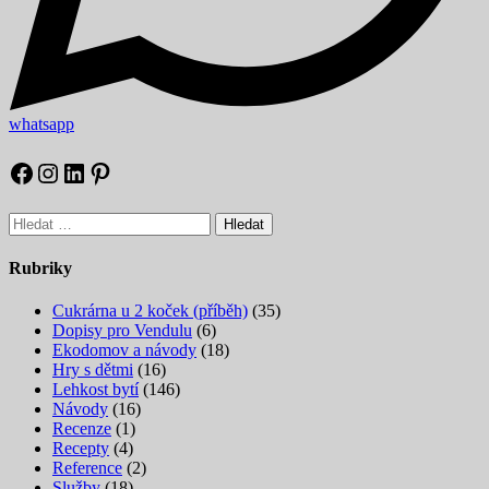
whatsapp
Facebook
Instagram
LinkedIn
Pinterest
Vyhledávání
Rubriky
Cukrárna u 2 koček (příběh)
(35)
Dopisy pro Vendulu
(6)
Ekodomov a návody
(18)
Hry s dětmi
(16)
Lehkost bytí
(146)
Návody
(16)
Recenze
(1)
Recepty
(4)
Reference
(2)
Služby
(18)