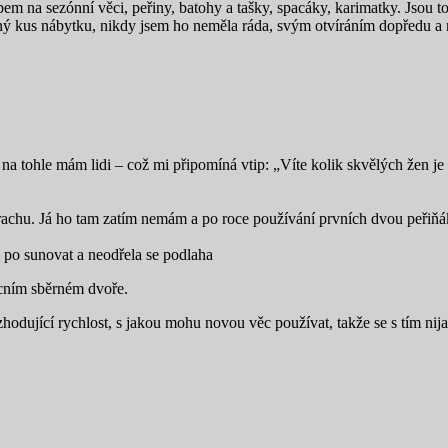
na sezónní věci, peřiny, batohy a tašky, spacáky, karimatky. Jsou to 
ivný kus nábytku, nikdy jsem ho neměla ráda, svým otvíráním dopředu a 
e, na tohle mám lidi – což mi připomíná vtip: „Víte kolik skvělých že
i prachu. Já ho tam zatím nemám a po roce používání prvních dvou peřiňá
 po sunovat a neodřela se podlaha
ecním sběrném dvoře.
ozhodující rychlost, s jakou mohu novou věc používat, takže se s tím n