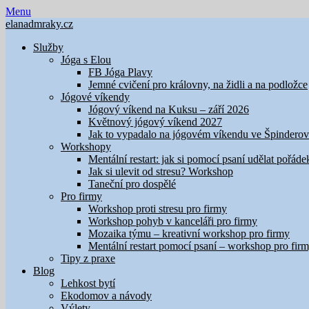
Skip
Menu
to
elanadmraky.cz
content
Služby
Jóga s Elou
FB Jóga Plavy
Jemné cvičení pro královny, na židli a na podložce
Jógové víkendy
Jógový víkend na Kuksu – září 2026
Květnový jógový víkend 2027
Jak to vypadalo na jógovém víkendu ve Špindero
Workshopy
Mentální restart: jak si pomocí psaní udělat pořáde
Jak si ulevit od stresu? Workshop
Taneční pro dospělé
Pro firmy
Workshop proti stresu pro firmy
Workshop pohyb v kanceláři pro firmy
Mozaika týmu – kreativní workshop pro firmy
Mentální restart pomocí psaní – workshop pro fir
Tipy z praxe
Blog
Lehkost bytí
Ekodomov a návody
Výlety