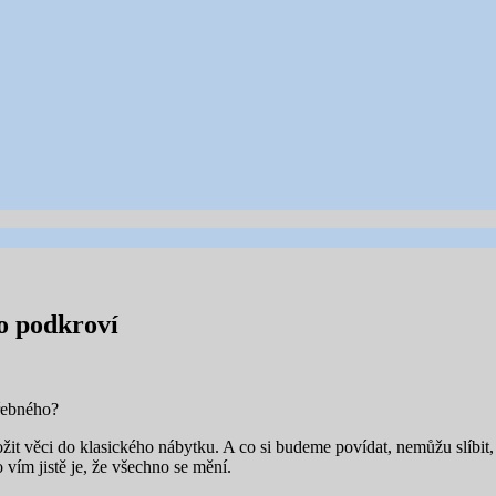
o podkroví
řebného?
it věci do klasického nábytku. A co si budeme povídat, nemůžu slíbit
 vím jistě je, že všechno se mění.