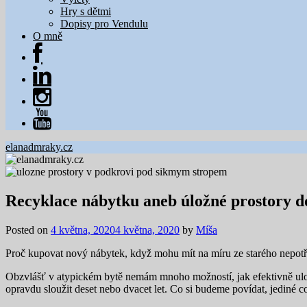
Hry s dětmi
Dopisy pro Vendulu
O mně
elanadmraky.cz
Recyklace nábytku aneb úložné prostory d
Posted on
4 května, 2020
4 května, 2020
by
Míša
Proč kupovat nový nábytek, když mohu mít na míru ze starého nepot
Obzvlášť v atypickém bytě nemám mnoho možností, jak efektivně ulož
opravdu sloužit deset nebo dvacet let. Co si budeme povídat, jediné co