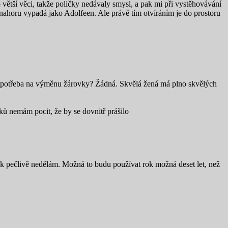
větší věci, takže poličky nedávaly smysl, a pak mi při vystěhovávání
nahoru vypadá jako Adolfeen. Ale právě tím otvíráním je do prostoru
n je potřeba na výměnu žárovky? Žádná. Skvělá žená má plno skvělých
ků nemám pocit, že by se dovnitř prášilo
ijak pečlivě nedělám. Možná to budu používat rok možná deset let, než