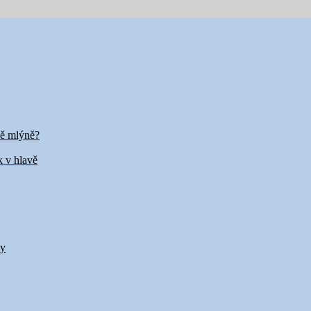
vě mlýně?
k v hlavě
my