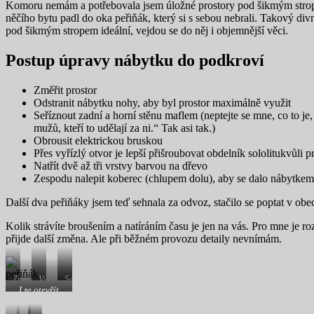
Komoru nemám a potřebovala jsem úložné prostory pod šikmým stropem 
něčího bytu padl do oka peřiňák, který si s sebou nebrali. Takový d
pod šikmým stropem ideální, vejdou se do něj i objemnější věci.
Postup úpravy nábytku do podkroví
Změřit prostor
Odstranit nábytku nohy, aby byl prostor maximálně využit
Seříznout zadní a horní stěnu maflem (neptejte se mne, co to j
mužů, kteří to udělají za ni.“ Tak asi tak.)
Obrousit elektrickou bruskou
Přes vyřízlý otvor je lepší přišroubovat obdelník sololitukvůl
Natřít dvě až tři vrstvy barvou na dřevo
Zespodu nalepit koberec (chlupem dolu), aby se dalo nábytkem
Další dva peřiňáky jsem teď sehnala za odvoz, stačilo se poptat v ob
Kolik strávíte broušením a natíráním času je jen na vás. Pro mne je r
přijde další změna. Ale při běžném provozu detaily nevnímám.
Změřit
Využití
Sezónní
a
prostoru
věci.
Lze otevřít
seříznout.
pod
nahoru i
šikmým
dopředu.